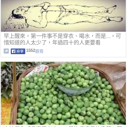
早上醒來，第一件事不是穿衣、喝水，而是...，可
惜知道的人太少了，年過四十的人更要看
1552
觀看