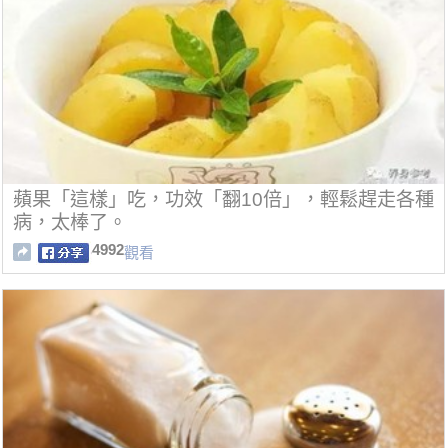
蘋果「這樣」吃，功效「翻10倍」，輕鬆趕走各種
病，太棒了。
4992
觀看