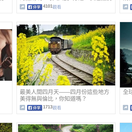
蝴蝶袖......
4101
觀看
最美人間四月天——四月份這些地方
全
美得無與倫比，你知道嗎？
1713
觀看