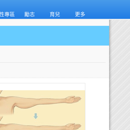
性專區
勵志
育兒
更多