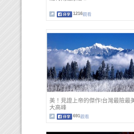
1216
觀看
美！見證上帝的傑作!台灣最險最
大高峰
691
觀看