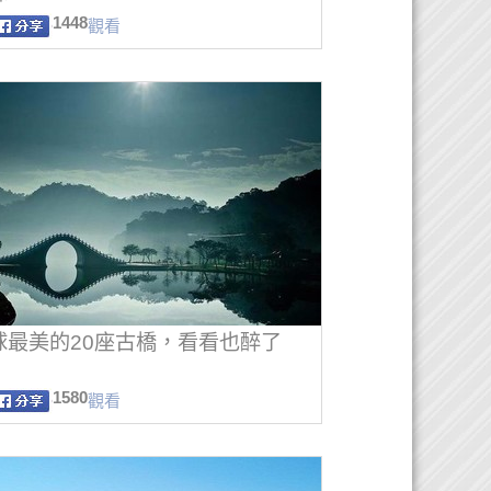
1448
觀看
球最美的20座古橋，看看也醉了
1580
觀看