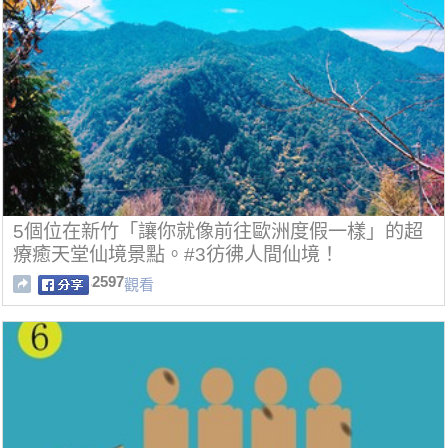
5個位在新竹「讓你就像前往歐洲度假一樣」的超
療癒天堂仙境景點。#3彷彿人間仙境！
2597
觀看