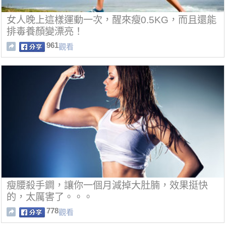
女人晚上這樣運動一次，醒來瘦0.5KG，而且還能
排毒養顏變漂亮！
961
觀看
瘦腰殺手鐧，讓你一個月減掉大肚腩，效果挺快
的，太厲害了。。。
778
觀看