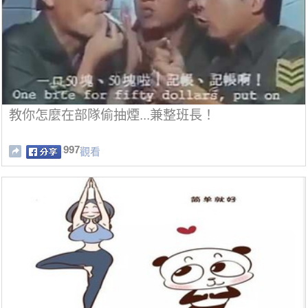
教你怎麼在部隊偷抽煙...兼整班長！
997
觀看