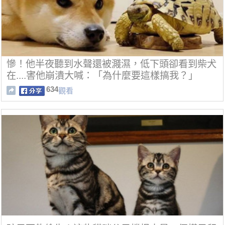
慘！他半夜聽到水聲還被濺濕，低下頭卻看到柴犬
在....害他崩潰大喊：「為什麼要這樣搞我？」
634
觀看