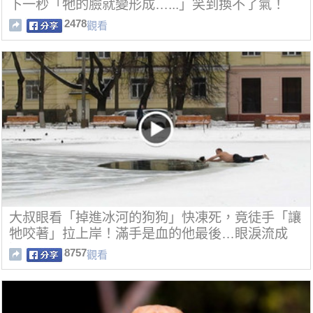
下一秒「牠的臉就變形成…...」笑到換不了氣！
2478
觀看
大叔眼看「掉進冰河的狗狗」快凍死，竟徒手「讓
牠咬著」拉上岸！滿手是血的他最後…眼淚流成
河！
8757
觀看