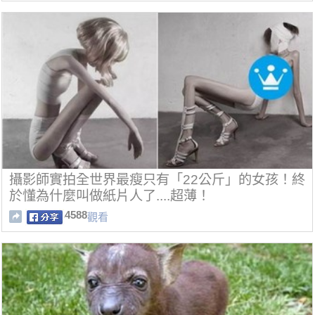
攝影師實拍全世界最瘦只有「22公斤」的女孩！終
於懂為什麼叫做紙片人了....超薄！
4588
觀看