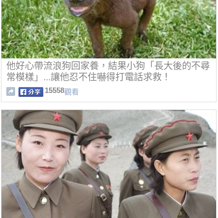
他好心帶流浪狗回家養，結果小狗「長大後的不尋
常模樣」...讓他忍不住嚇得打電話求救！
15558
觀看