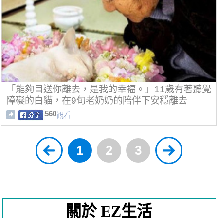
「能夠目送你離去，是我的幸褔。」11歲有著聽覺
障礙的白貓，在9旬老奶奶的陪伴下安穩離去
560
觀看
1
2
3
關於 EZ生活