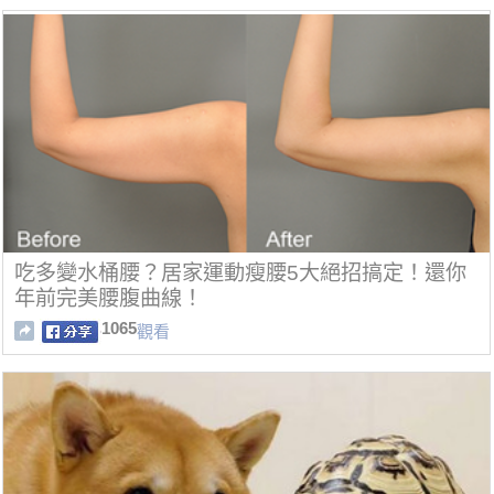
吃多變水桶腰？居家運動瘦腰5大絕招搞定！還你
年前完美腰腹曲線！
1065
觀看