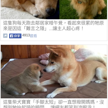
這隻狗每天跑去鄰居家睡午覺，看起來很累的牠原
來是因這「難言之隱」...讓主人超心疼！
4913
觀看
這隻柴犬寶寶「手腳太短」卻一直想撥開媽媽，沒
想到牠抬起頭的瞬間.....讓網友都笑到流眼淚！