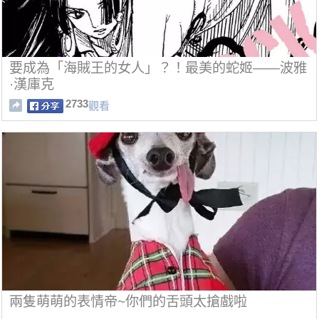
要成為「海賊王的女人」？！最美的蛇姬——波雅
·漢庫克
2733
觀看
兩隻萌萌的表情帝~你們的舌頭太搶戲啦