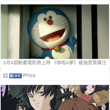
5月4部動畫電影將上映 《哆啦A夢》最強受眾廣泛
207
觀看