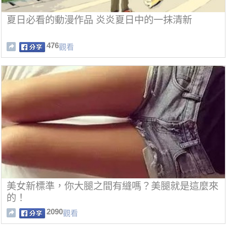
夏日必看的動漫作品 炎炎夏日中的一抹清新
476
觀看
美女新標準，你大腿之間有縫嗎？美腿就是這麼來
的！
2090
觀看