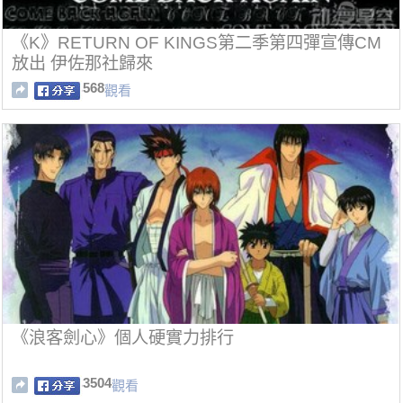
《K》RETURN OF KINGS第二季第四彈宣傳CM
放出 伊佐那社歸來
568
觀看
《浪客劍心》個人硬實力排行
3504
觀看