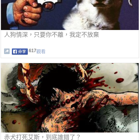
人狗情深，只要你不離，我定不放棄
617
觀看
赤犬打死艾斯，到底誰錯了？