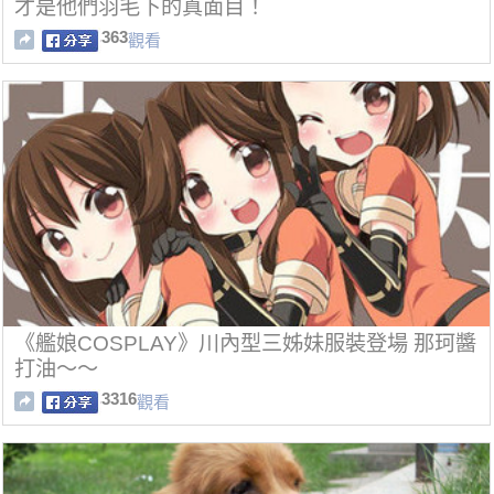
才是他們羽毛下的真面目！
363
觀看
《艦娘COSPLAY》川內型三姊妹服裝登場 那珂醬
打油～～
3316
觀看