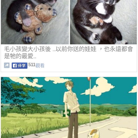
毛小孩變大小孩後 ..以前你送的娃娃 ，也永遠都會
是牠的最愛..
511
觀看