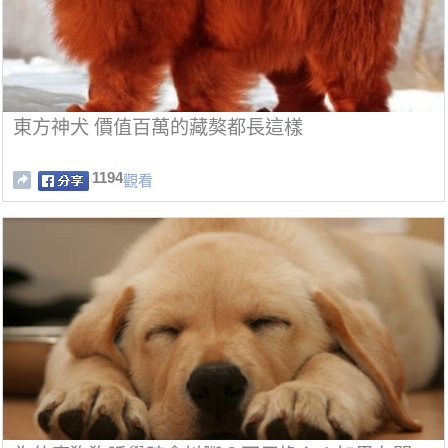
東方神犬 價值百萬的藏獒都長這樣
1194
觀看