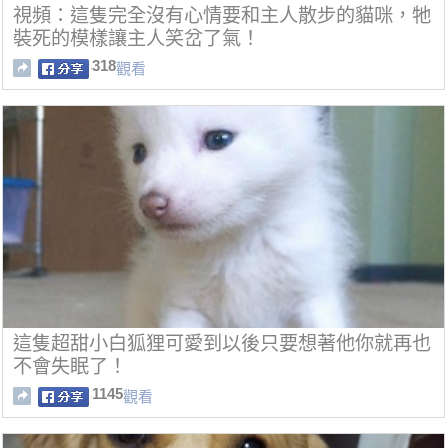
視頻：這隻完全沒有心情要和主人散步的貓咪，牠
裝死的模樣讓主人笑岔了氣！
318
觀看
這隻超甜小白狐狸可愛到以後只要想著他你就再也
不會失眠了！
1145
觀看