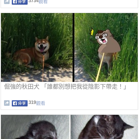
3734
觀看
倔強的秋田犬 「誰都別想把我從陰影下帶走！」
319
觀看