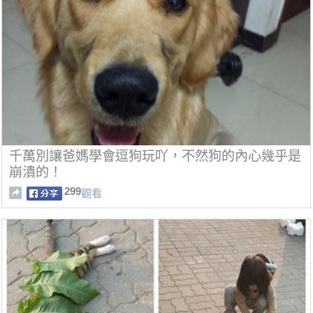
千萬別讓爸媽學會逗狗玩吖，不然狗的內心幾乎是
崩潰的！
299
觀看