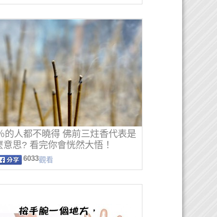
0％的人都不曉得 佛前三炷香代表是
麼意思? 看完你會恍然大悟！
6033
觀看