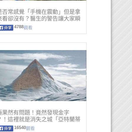
是否常感覺「手機在震動」但是拿
來看卻沒有？醫生的警告讓大家瞬
驚醒！
4788
觀看
極果然有問題！竟然發現金字
？！這裡就是消失之城「亞特蘭蒂
」！
16540
觀看