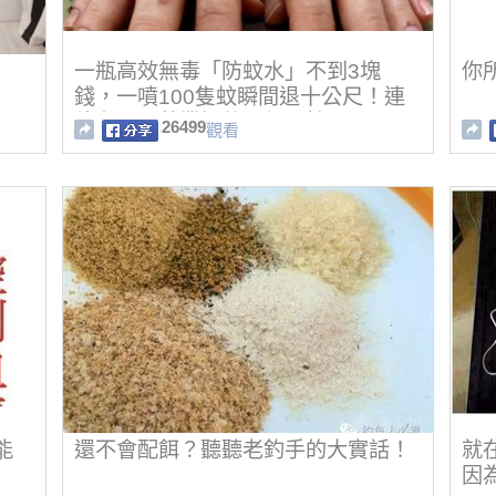
一瓶高效無毒「防蚊水」不到3塊
你
錢，一噴100隻蚊瞬間退十公尺！連
待在公園草叢裡整天都不怕了！
26499
觀看
能
還不會配餌？聽聽老釣手的大實話！
就
因