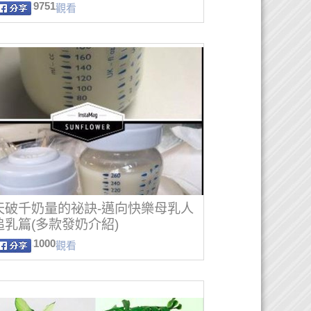
9751
觀看
天破千奶量的祕訣-邁向快樂母乳人
追乳篇(多款發奶介紹)
1000
觀看