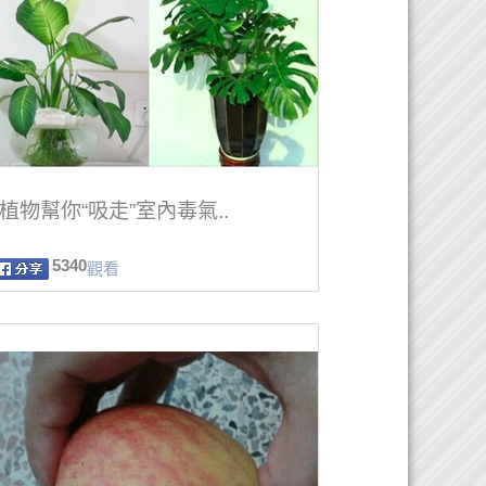
植物幫你“吸走”室內毒氣..
5340
觀看