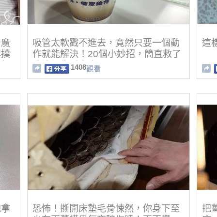
奇魔
吸管太軟戳不進去，竟然只要一個動
這
再撲
作就能解決！20個小妙招，簡直救了
！趕
我這個生活白癡～
1408
觀看
他拿
恐怖！撕開床墊毛骨悚然，你身下至
把