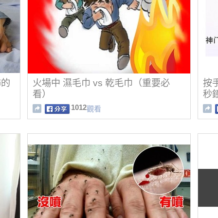
怖的
火場中 濕毛巾 vs 乾毛巾（重要必
按
看）
秒
1012
觀看