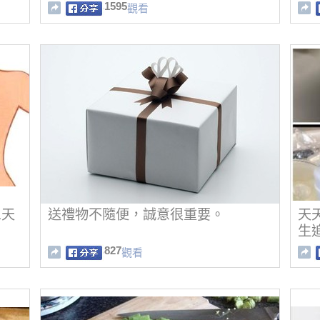
1595
觀看
三天
送禮物不隨便，誠意很重要。
天
生
827
觀看