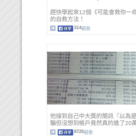
趕快學起來12個《可能會救你一
的自救方法！
314
觀看
他接到自己中大獎的簡訊『以為
騙但沒想到帳戶竟然真的進了20
高興之下沒想到最後竟然差點…
8725
觀看