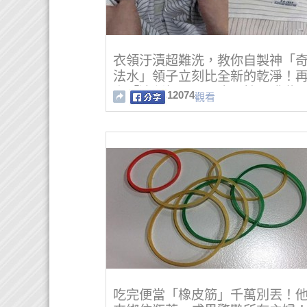
衣領汙漬超難洗，教你自製神「
法水」領子立刻比全新的乾淨！
上「這種粉」，再也不怕弄髒啦
12074
觀看
快學起來！！
吃完便當「橡皮筋」千萬別丟！