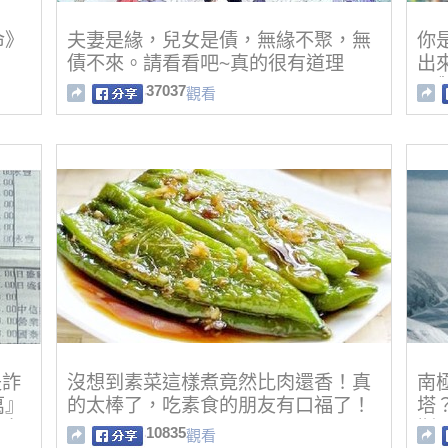
命》
夫妻是緣，兒女是債，無緣不聚，無
你
債不來。請看看吧~真的很有道理
出
間
37037
觀看
是詐
沒想到素菜這樣煮竟然比肉還香！真
南
萬』
的太棒了，吃素食的朋友有口福了！
塔
…太
斯
10835
觀看