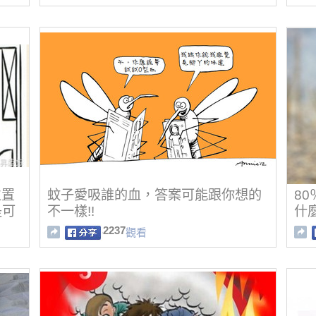
位置
蚊子愛吸誰的血，答案可能跟你想的
8
是可
不一樣!!
什
2237
觀看