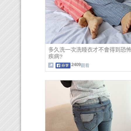
多久洗一次洗睡衣才不會得到恐
疾病?
2409
觀看