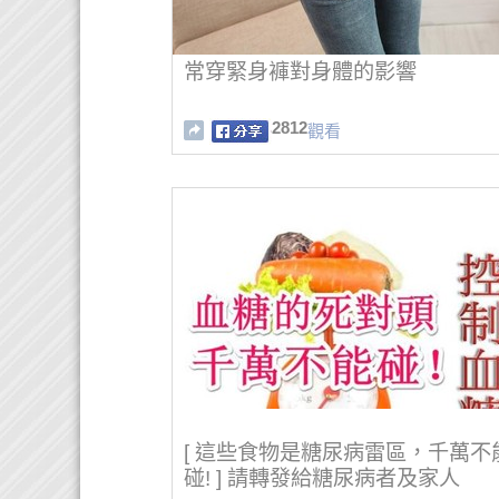
常穿緊身褲對身體的影響
2812
觀看
[ 這些食物是糖尿病雷區，千萬不
碰! ] 請轉發給糖尿病者及家人