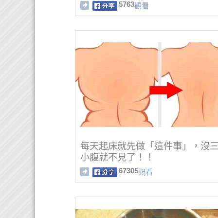
5763
觀看
每天起床就先做「這件事」，沒
小腹就不見了！！
67305
觀看