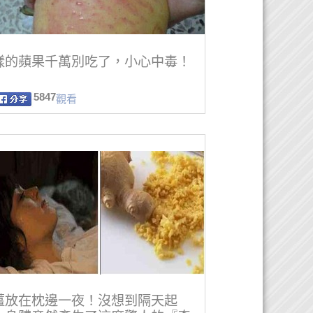
樣的蘋果千萬別吃了，小心中毒！
5847
觀看
薑放在枕邊一夜！沒想到隔天起