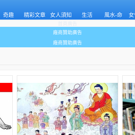
奇趣
精彩文章
女人須知
生活
風水-命
女
首頁廣告
理
廠商贊助廣告
廠商贊助廣告