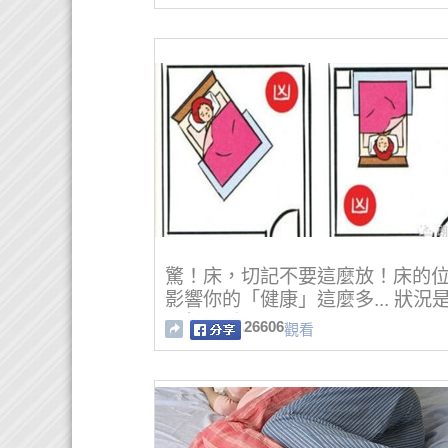
恐怖了一定要讓大家知道！
驚！床，切記不要這麼放！床的
影響你的「健康」這麼多... 狀況
以很嚴重！
26606
觀看