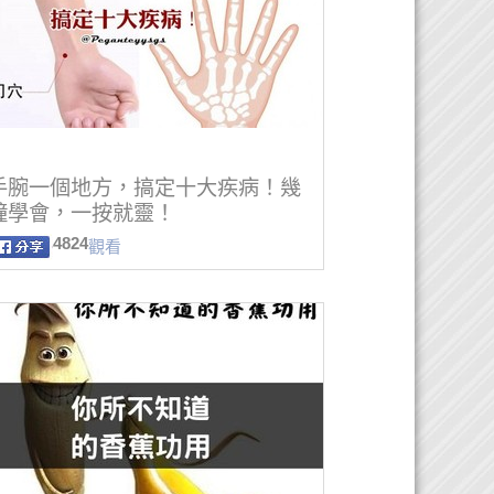
手腕一個地方，搞定十大疾病！幾
鐘學會，一按就靈！
4824
觀看