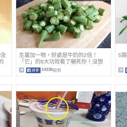
們全
生薑加一物，好處是牛奶的2倍！
5類
的
「它」的9大功效看了嚇死你！沒想
到這個源於印度的方法能竟然連「這
14336
觀看
種病」都..