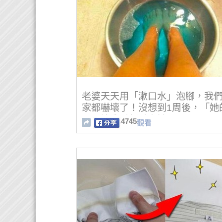
老婆天天用「漱口水」泡腳，我
家都嚇壞了！沒想到1周後，「她
腳」讓我重新愛上她！
4745
觀看