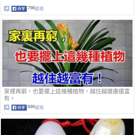
796
觀看
家裡再窮，也要擺上這幾種植物，越住越健康還富
有。
695
觀看