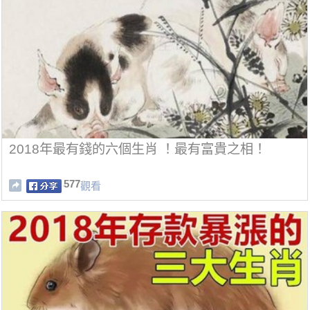
2018年最有錢的六個生肖 ​！最有富貴之相！
577
觀看