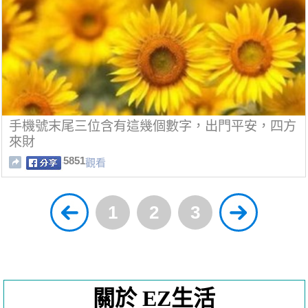
手機號末尾三位含有這幾個數字，出門平安，四方
來財
5851
觀看
1
2
3
關於 EZ生活