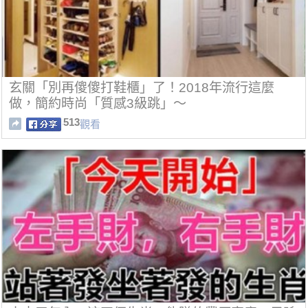
玄關「別再傻傻打鞋櫃」了！2018年流行這麼
做，簡約時尚「質感3級跳」～
513
觀看