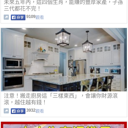
未來五年內，這四個生肖，能賺的豐厚家產，子孫
三代都花不完！
9109
觀看
注意！搬走廚房這「三樣東西」，會讓你財源滾
滾，越住越有錢！
3932
觀看