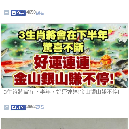
4650
觀看
3生肖將會在下半年，好運連連!金山銀山賺不停!
2862
觀看