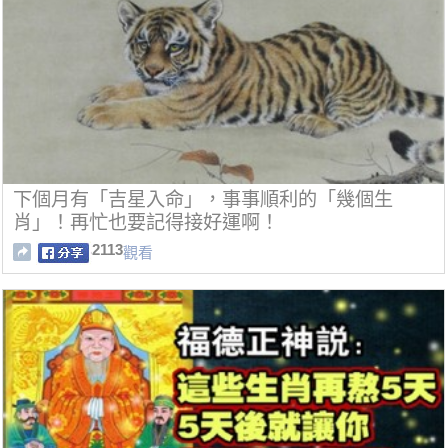
下個月有「吉星入命」，事事順利的「幾個生
肖」！再忙也要記得接好運啊！
2113
觀看