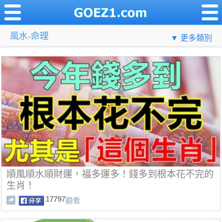
風水-命理
▼ 更多類別
順風順水順財運，福多運多！錢多到根本花不完的
生肖！
17797
觀看