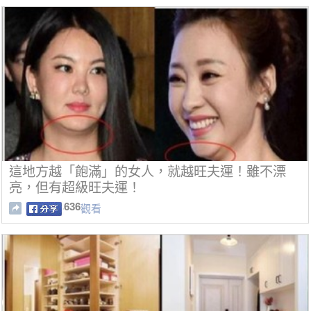
這地方越「飽滿」的女人，就越旺夫運！雖不漂
亮，但有超級旺夫運！
636
觀看