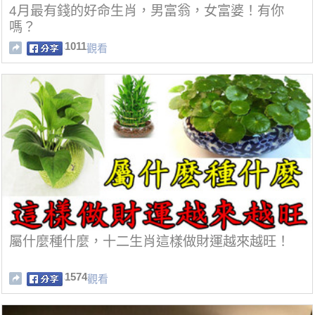
4月最有錢的好命生肖，男富翁，女富婆！有你
嗎？
1011
觀看
屬什麼種什麼，十二生肖這樣做財運越來越旺！
1574
觀看