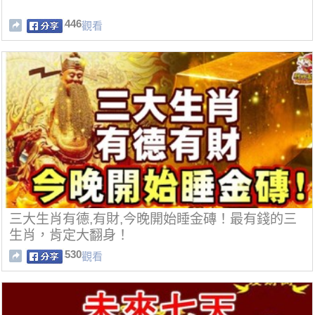
446
觀看
三大生肖有德,有財,今晚開始睡金磚！最有錢的三
生肖，肯定大翻身！
530
觀看