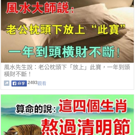
風水先生說：老公枕頭下「放上」此寶，一年到頭
橫財不斷！
2493
觀看