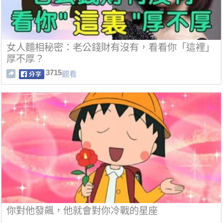
女人麵相秘密：老公錢財有沒有，看看你「這裡」
厚不厚？
3715
觀看
你對他發飆，他就會對你冷戰的星座