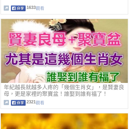
1633
觀看
年紀越長就越多人疼的「幾個生肖女」，是賢妻良
母，更是家裡的聚寶盆！誰娶到誰有福了！
2321
觀看