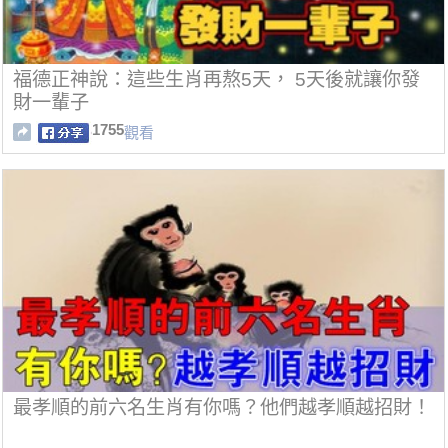
福德正神說：這些生肖再熬5天， 5天後就讓你發
財一輩子
1755
觀看
最孝順的前六名生肖有你嗎？他們越孝順越招財！