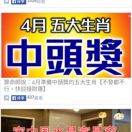
1026
觀看
算命師說：4月準備中頭獎的五大生肖【不發都不
行，快迎接財運】
437
觀看