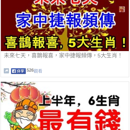
未來七天，喜鵲報喜，家中捷報頻傳，5大生肖！
526
觀看