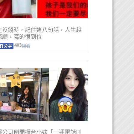
在沒錢時，記住這八句話，人生越
越順，寫的很到位
403
觀看
爆公司倒閉櫃台小妹「一通電話叫