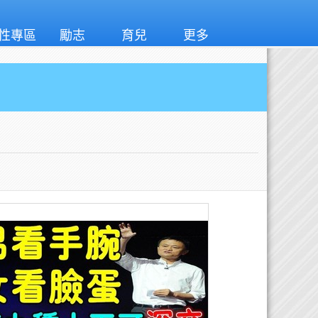
性專區
勵志
育兒
更多