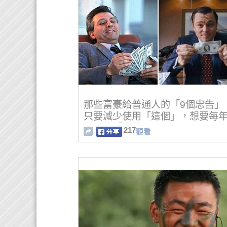
那些富豪給普通人的「9個忠告」
只要減少使用「這個」，想要每
上一筆「大錢」絕不是問題！
217
觀看