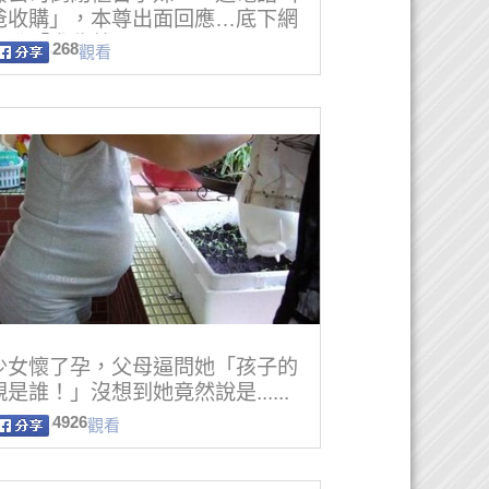
爸收購」，本尊出面回應…底下網
暴動「求收養」！
268
觀看
少女懷了孕，父母逼問她「孩子的
是誰！」沒想到她竟然說是......
4926
觀看