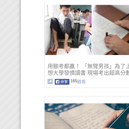
用腳考都贏！ 「無臂男孩」為了
想大學發憤讀書 現場考出超高分
165
觀看