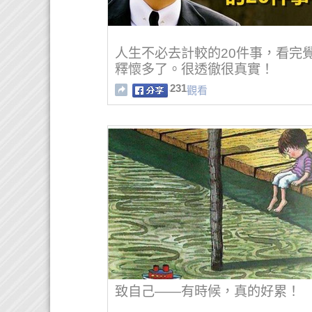
人生不必去計較的20件事，看完
釋懷多了。很透徹很真實！
231
觀看
致自己——有時候，真的好累！