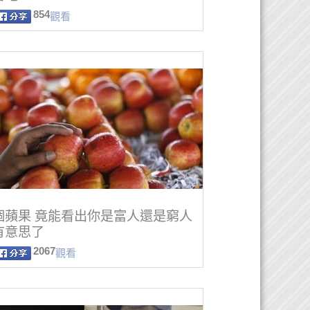
854
觀看
個蘋果 竟能看出你是富人還是窮人
有意思了
2067
觀看