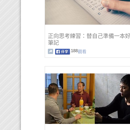
正向思考練習：替自己準備一本
筆記
188
觀看