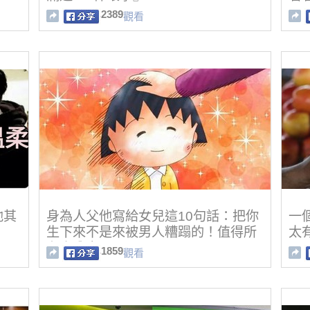
2389
觀看
他其
身為人父他寫給女兒這10句話：把你
一
生下來不是來被男人糟蹋的！值得所
太
有人分享！
1859
觀看