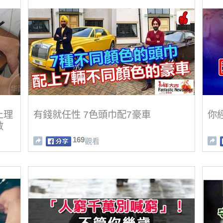
上理
有錢就任性 7色頭巾配7豪車
你
數
169
觀看