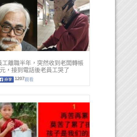
員工離職半年，突然收到老闆轉帳
萬元，接到電話後老員工哭了
1207
觀看