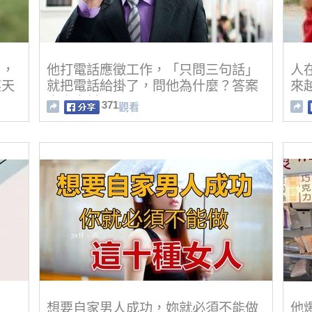
」，
他打電話應徵工作，「只問三句話」
人
某天
就把電話給掛了，問他為什麼？答案
來
..
出人意料！
371
觀看
想要自家男人成功，妳就必須不能做
他