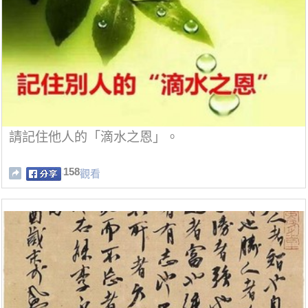
請記住他人的「滴水之恩」。
158
觀看