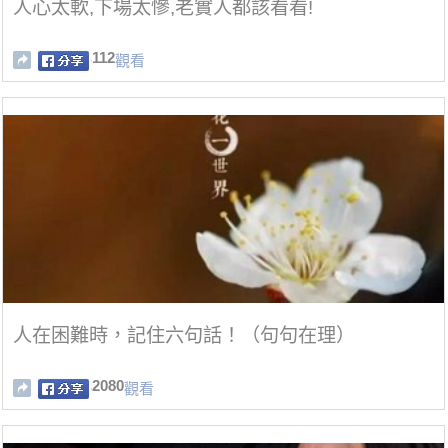
人心太軟,下場太慘,老實人都該看看!
112
觀看
人在困難時，記住六句話！（句句在理）
2080
觀看