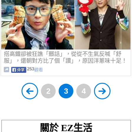
搭高鐵卻被狂譙「髒話」，從從不生氣反喊「舒
服」，還朝對方比了個「讚」，原因洋蔥味十足！
253
觀看
2
3
4
關於 EZ生活