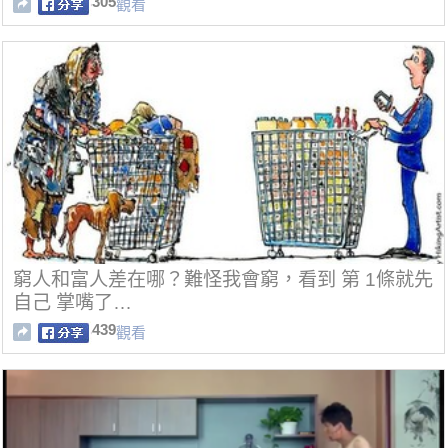
305
觀看
窮人和富人差在哪？難怪我會窮，看到 第 1條就先
自己 掌嘴了…
439
觀看