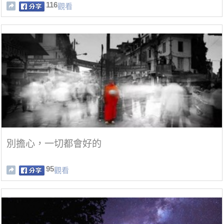
116
觀看
別擔心，一切都會好的
95
觀看