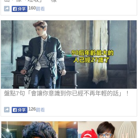
160
觀看
盤點7句「會讓你意識到你已經不再年輕的話」！
126
觀看