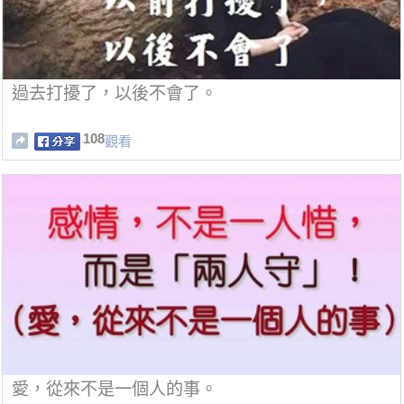
過去打擾了，以後不會了。
108
觀看
愛，從來不是一個人的事。