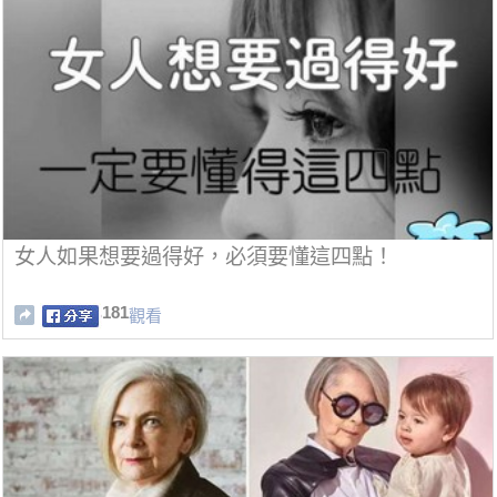
女人如果想要過得好，必須要懂這四點！
181
觀看