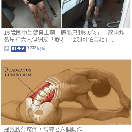
15歲國中生健身上癮「體脂只剩5.8％」！筋肉炸
裂屌打大人但網友「發現一個超可怕真相」...
7232
觀看
拯救腰背疼痛，常練著六個動作！