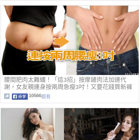
腰間肥肉太難纏！「這3招」按摩鏟肉法加速代
謝，女友親連身按兩周急瘦3吋！又要花錢買新褲
子了！
10566
觀看