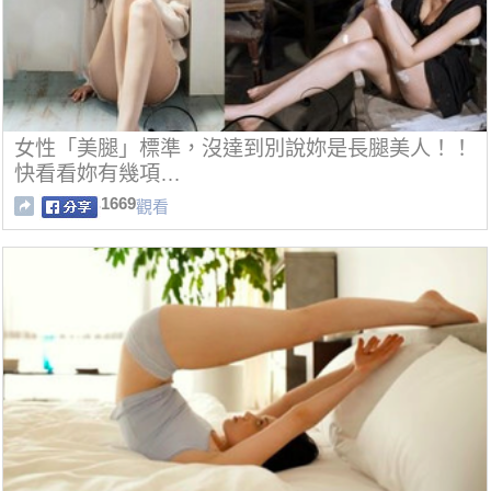
女性「美腿」標準，沒達到別說妳是長腿美人！！
快看看妳有幾項…
1669
觀看