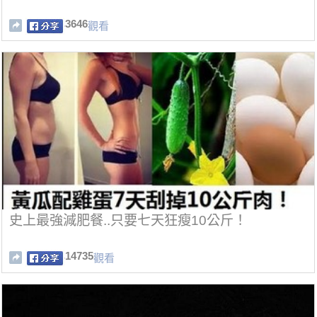
3646
觀看
史上最強減肥餐..只要七天狂瘦10公斤！
14735
觀看