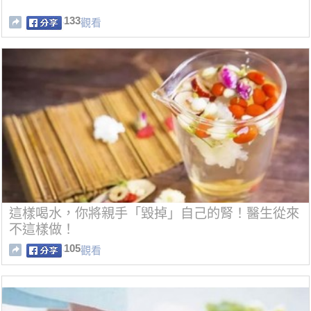
133
觀看
這樣喝水，你將親手「毀掉」自己的腎！醫生從來
不這樣做！
105
觀看