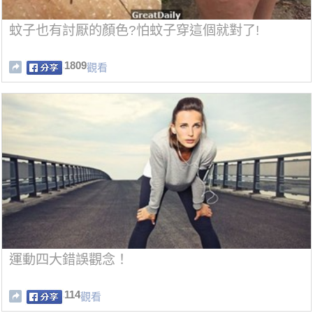
蚊子也有討厭的顏色?怕蚊子穿這個就對了!
1809
觀看
運動四大錯誤觀念！
114
觀看