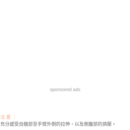
sponsored ads
注 意 ：
充分感受自髖部至手臂外側的拉伸，以及側腹部的擠壓。