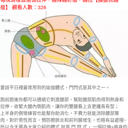
每晚這樣做瑜伽拉伸，越辣越舒服，越拉【腰腿就越
瘦】 觀看人數：326
要說平日裡最常用到的瑜伽體式，門閂式是其中之一。
跑前跑後你都可以通過它刺激腿部，幫助腿部肌肉得到熱身和
拉伸，收緊大腿內側肌肉，讓你的雙腿看上去更纖長有型；
上半身的側彎練習也能幫你助消化，不費力就能消除腰部贅
肉，對於男性而言，預防膀胱炎和前列腺增生，也極有益處哦~
所以今天要為大家介紹的體式 就是 門 閂 式， 一個拉伸+瘦身的