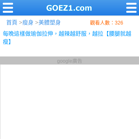
首頁
>
瘦身
>
美體塑身
觀看人數：326
每晚這樣做瑜伽拉伸，越辣越舒服，越拉【腰腿就越
瘦】
google廣告