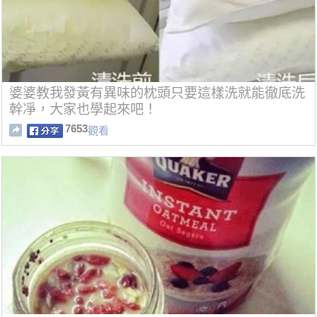
婆婆教我發黃有異味的枕頭只要這樣洗就能徹底洗
幹凈，大家也學起來吧！
7653
觀看