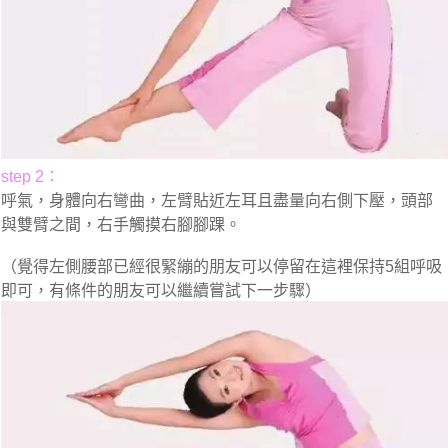
step 2：
呼氣，身體向右彎曲，左臂貼近左耳且盡量向右側下壓，頭部
與雙臂之間，右手觸摸右腳腳踝。
（覺得左側腰部已經很緊繃的朋友可以停留在這裡保持5組呼吸
即可，有條件的朋友可以繼續嘗試下一步驟）