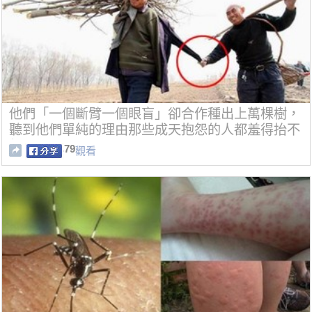
他們「一個斷臂一個眼盲」卻合作種出上萬棵樹，
聽到他們單純的理由那些成天抱怨的人都羞得抬不
起頭了！
79
觀看