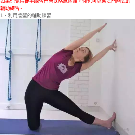
如果你覺得徒手練習門閂式略感困難，你也可以嘗試門閂式的
輔助練習~
1、利用牆壁的輔助練習