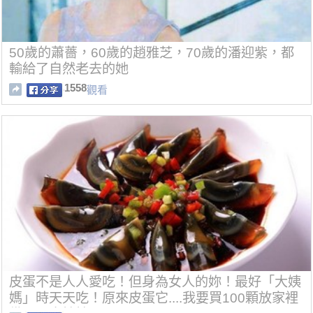
50歲的蕭薔，60歲的趙雅芝，70歲的潘迎紫，都
輸給了自然老去的她
1558
觀看
皮蛋不是人人愛吃！但身為女人的妳！最好「大姨
媽」時天天吃！原來皮蛋它....我要買100顆放家裡