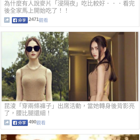
為什麼有人說麥片「浸隔夜」吃比較好．．．看完
後全家馬上開始吃了！！
2471
觀看
昆淩「穿兩條褲子」出席活動，當她轉身後背影亮
了，腰比腿還細！
490
觀看