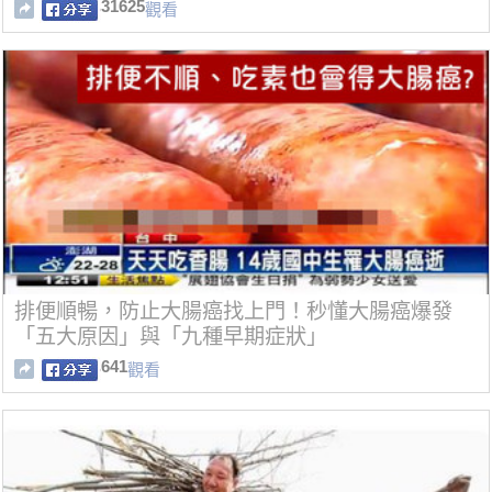
備用！太棒棒了！
31625
觀看
排便順暢，防止大腸癌找上門！秒懂大腸癌爆發
「五大原因」與「九種早期症狀」
641
觀看