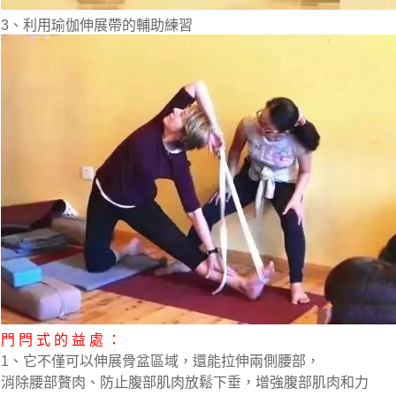
3、利用瑜伽伸展帶的輔助練習
門 閂 式 的 益 處 ：
1、它不僅可以伸展骨盆區域，還能拉伸兩側腰部，
消除腰部贅肉、防止腹部肌肉放鬆下垂，增強腹部肌肉和力