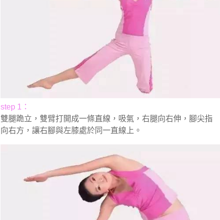
step 1：
雙腿跪立，雙臂打開成一條直線，吸氣，右腿向右伸，腳尖指
向右方，讓右腳與左膝處於同一直線上。