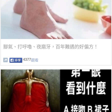
腳氣、打呼嚕、夜磨牙，百年難遇的好偏方！
4377
觀看