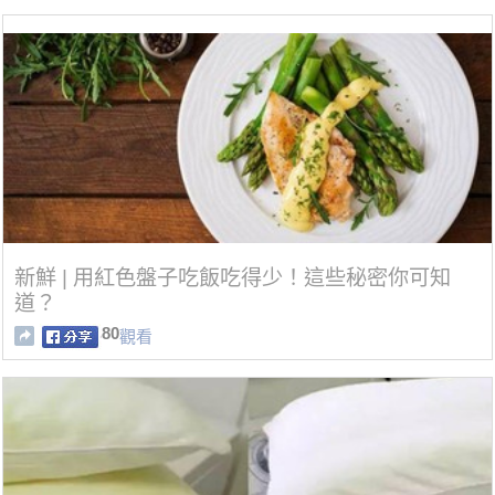
新鮮 | 用紅色盤子吃飯吃得少！這些秘密你可知
道？
80
觀看