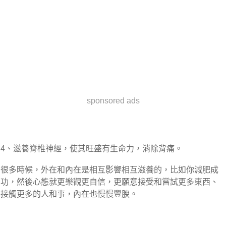
sponsored ads
4、滋養脊椎神經，使其旺盛有生命力，消除背痛。
很多時候，外在和內在是相互影響相互滋養的，比如你減肥成
功，然後心態就更樂觀更自信，更願意接受和嘗試更多東西、
接觸更多的人和事，內在也慢慢豐腴。