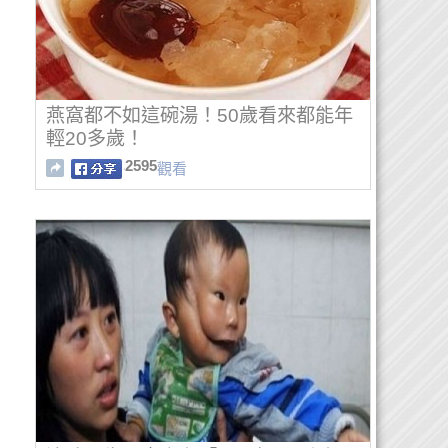
燕窩都不如這碗湯！50歲看來都能年
輕20多歲！
2595
觀看