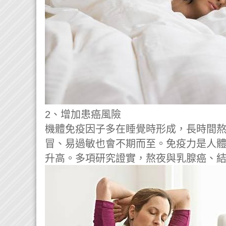
2、
增加患癌風險
機體免疫因子多在睡覺時形成，長時間
冒、易過敏也會不期而至。免疫力是人
升高。多項研究證實，熬夜與乳腺癌、