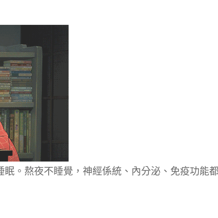
睡眠。
熬夜不睡覺，神經係統、內分泌、免疫功能