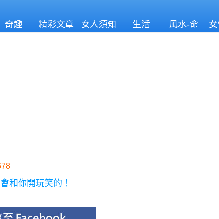
奇趣
精彩文章
女人須知
生活
風水-命
女
理
78
不會和你開玩笑的！