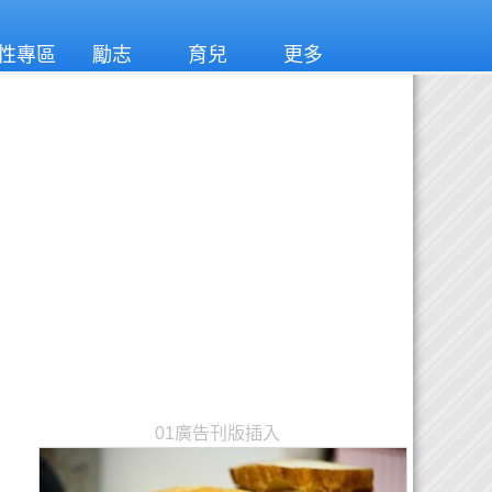
性專區
勵志
育兒
更多
01廣告刊版插入