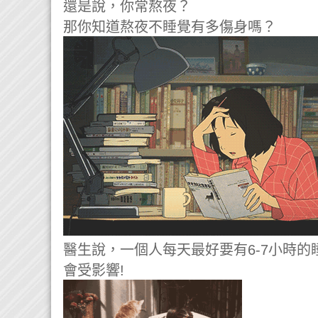
還是說，你常熬夜？
那你知道熬夜不睡覺有多傷身嗎？
醫生說，一個人每天最好要有6-7小時的
會受影響!