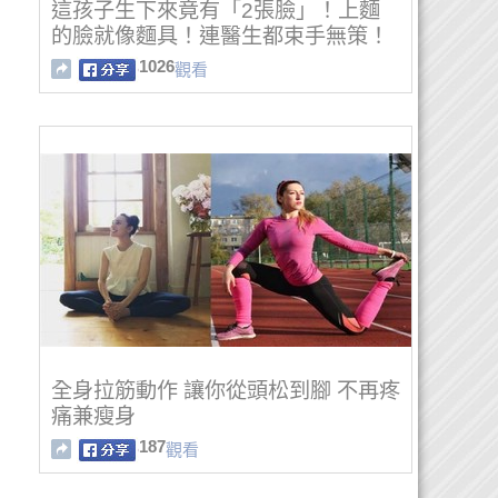
這孩子生下來竟有「2張臉」！上麵
的臉就像麵具！連醫生都束手無策！
1026
觀看
全身拉筋動作 讓你從頭松到腳 不再疼
痛兼瘦身
187
觀看