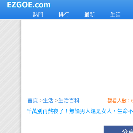
熱門
排行
最新
生活
首頁
>
生活
>
生活百科
觀看人數：6
千萬別再熬夜了！無論男人還是女人，生命