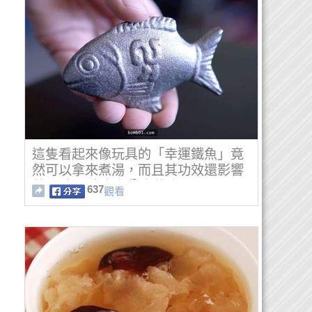
這隻看起來像玩具的「幸運鐵魚」竟
然可以拿來煮湯，而且其功效還影響
著全球20億患有貧血的人！
637
觀看