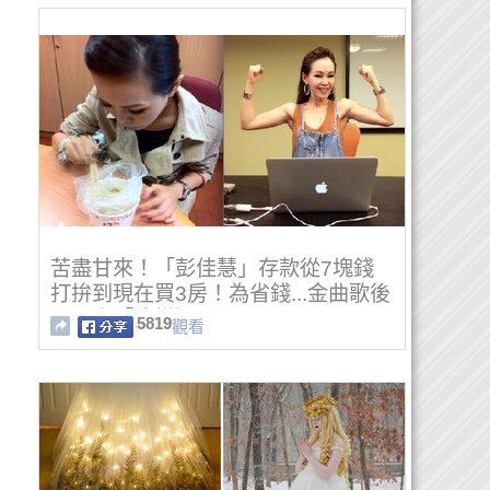
苦盡甘來！「彭佳慧」存款從7塊錢
打拚到現在買3房！為省錢...金曲歌後
私下竟「這樣過日子」！
5819
觀看