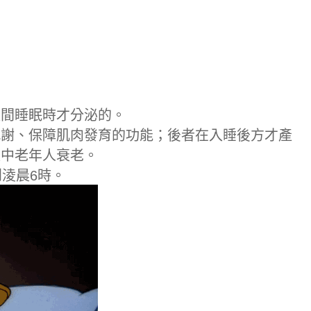
夜間睡眠時才分泌的。
代謝、保障肌肉發育的功能；後者在入睡後方才產
緩中老年人衰老。
淩晨6時。