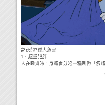
熬夜的7種大危害
1、
超重肥胖
人在睡覺時，身體會分泌一種叫做「瘦