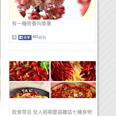
有一種修養叫尊重
451
觀看
飲食禁忌 女人經期要遠離這七種食物