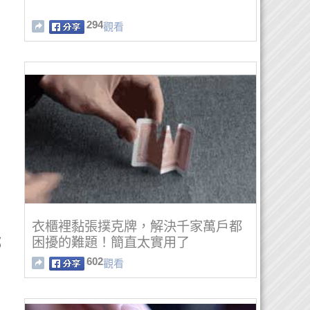
294
觀看
衣櫃裡黏張撲克牌，解決千家萬戶都
困擾的難題！簡直太實用了
都
602
觀看