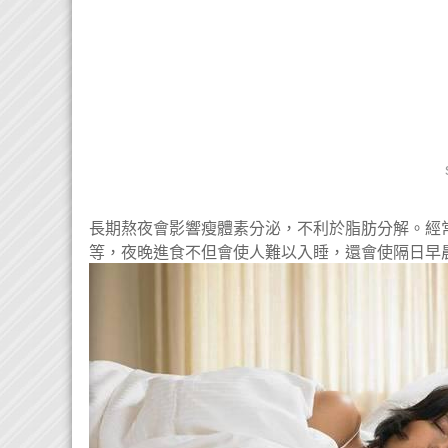
長期熬夜會影響瘦體素分泌，不利於脂肪分解。經
等，夜晚進食不但會使人難以入睡，還會使隔日早