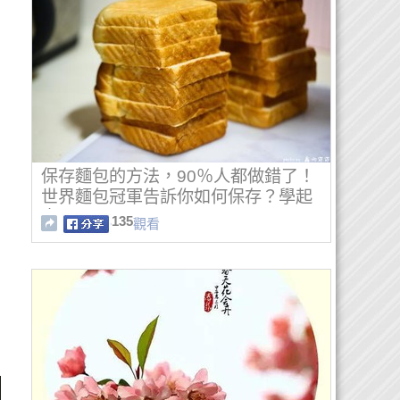
保存麵包的方法，90％人都做錯了！
世界麵包冠軍告訴你如何保存？學起
來
135
觀看