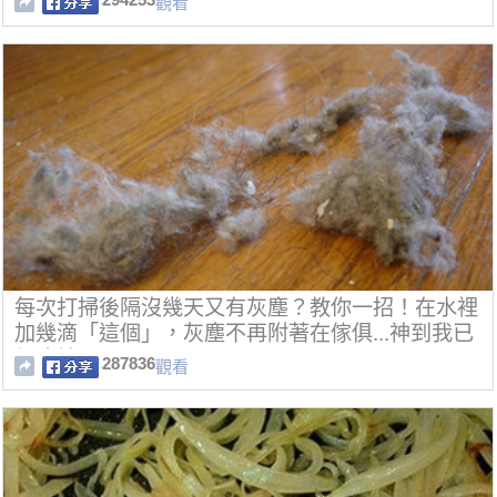
觀看
每次打掃後隔沒幾天又有灰塵？教你一招！在水裡
加幾滴「這個」，灰塵不再附著在傢俱...神到我已
經跪地！
287836
觀看