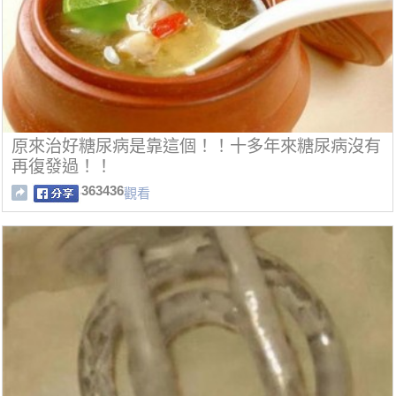
原來治好糖尿病是靠這個！！十多年來糖尿病沒有
再復發過！！
363436
觀看