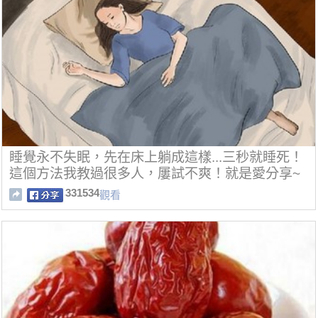
睡覺永不失眠，先在床上躺成這樣...三秒就睡死！
這個方法我教過很多人，屢試不爽！就是愛分享~
331534
觀看