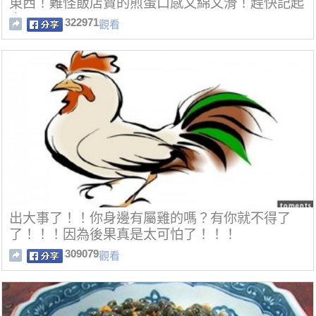
東西！難怪飯店賣的煎蛋口感又綿又滑！趕快記起
來！！
322971
觀看
出大事了！！你身邊有屬雞的嗎？有你就不得了
了！！！因為後果真是太可怕了！！！
309079
觀看