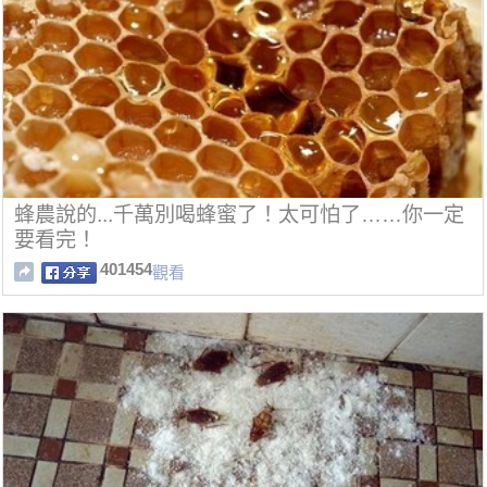
蜂農說的...千萬別喝蜂蜜了！太可怕了……你一定
要看完！
401454
觀看