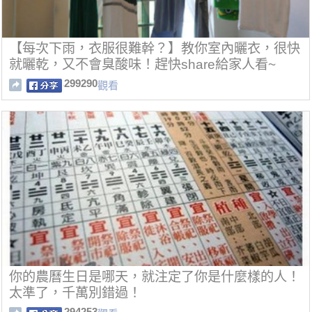
【每次下雨，衣服很難幹？】教你室內曬衣，很快
就曬乾，又不會臭酸味！趕快share給家人看~
299290
觀看
你的農曆生日是哪天，就注定了你是什麼樣的人！
太準了，千萬別錯過！
294253