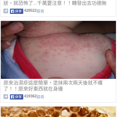
狀，就恐怖了...千萬要注意！！轉發出去功德無
量！
428522
觀看
原來治濕疹這麼簡單，塗抹兩次兩天後就不癢
了！！原來好東西就在身邊
419362
觀看