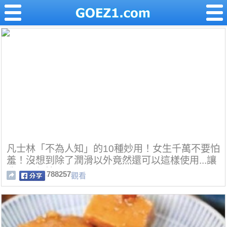
凡士林「不為人知」的10種妙用！女生千萬不要怕
羞！沒想到除了潤滑以外竟然還可以這樣使用...讓
我下巴都掉了！
788257
觀看