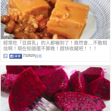
經常吃「豆腐乳」的人都嚇到了！竟然會....不敢相
信啊！現在知道還不算晚！趕快收藏吧！！！
732829
觀看