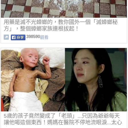
用藥是滅不光蟑螂的，教你國外一個「滅蟑螂秘
方」，整個蟑螂家族連根拔起！
398590
觀看
5歲的孩子竟然變成了「老頭」...只因為爺爺每天
讓他喝這個東西！媽媽在醫院不停地流眼淚...太心