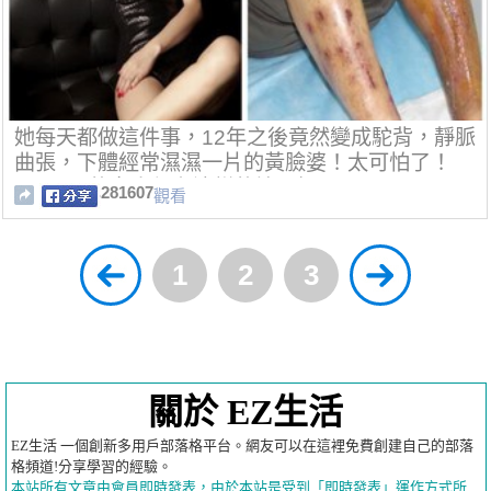
她每天都做這件事，12年之後竟然變成駝背，靜脈
曲張，下體經常濕濕一片的黃臉婆！太可怕了！
99.99％的女人都有這樣的壞習慣！！！
281607
觀看
1
2
3
關於 EZ生活
EZ生活 一個創新多用戶部落格平台。網友可以在這裡免費創建自己的部落
格頻道!分享學習的經驗。
本站所有文章由會員即時發表，由於本站是受到「即時發表」運作方式所