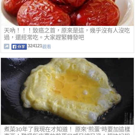
天吶！！！致癌之首，原來是這，幾乎沒有人沒吃
過，還經常吃。大家趕緊轉發吧
324121
觀看
煮菜30年了我現在才知道！ 原來“煎蛋”時要加這樣