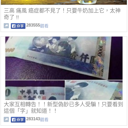
三高 痛風 癌症都不見了！只要牛奶加上它，太神
奇了 !!
283555
觀看
大家互相轉告！！新型偽鈔已多人受騙！只要看到
這個「字」就知道！！
283143
觀看