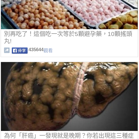
別再吃了！這個吃一次等於5顆避孕藥，10顆搖頭
丸!
435644
觀看
為何「肝癌」一發現就是晚期？你若出現這三種症