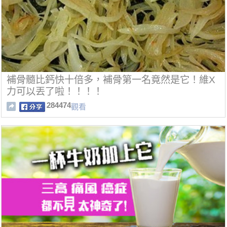
補骨髓比鈣快十倍多，補骨第一名竟然是它！維X
力可以丟了啦！！！！
284474
觀看