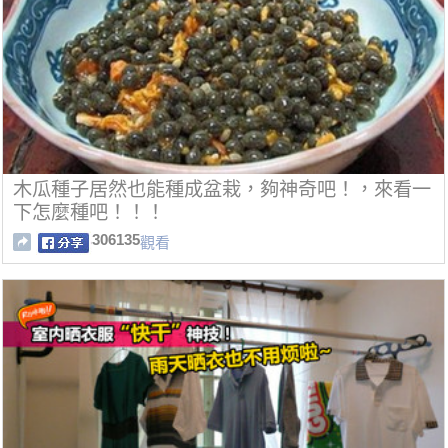
木瓜種子居然也能種成盆栽，夠神奇吧！，來看一
下怎麼種吧！！！
306135
觀看