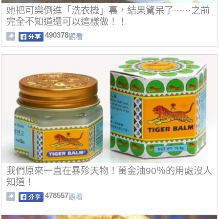
她把可樂倒進「洗衣機」裏，結果驚呆了······之前
完全不知道還可以這樣做！！
490378
觀看
我們原來一直在暴殄天物！萬金油90％的用處沒人
知道！
478557
觀看