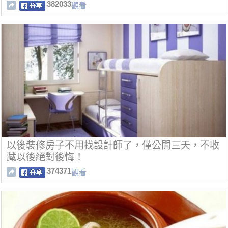
痛了！
382033
觀看
以後裝修房子不用找設計師了，僅公開三天，不收
藏以後絕對後悔！
374371
觀看