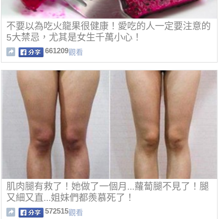
不要以為吃火龍果很健康！愛吃的人一定要注意的
5大禁忌，尤其是女生千萬小心！
661209
觀看
肌肉腿有救了！她做了一個月...蘿蔔腿不見了！腿
又細又直...姐妹們都羨慕死了！
572515
觀看