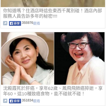
你知道嗎？住酒店時這些東西千萬別碰！酒店內部
服務人員告訴多年的秘密!!!!
355976
觀看
沈殿霞死於肝癌，享年62歲、鳳飛飛肺癌猝逝，享
年60。這10種致癌食物，能不碰就不碰！
351834
觀看