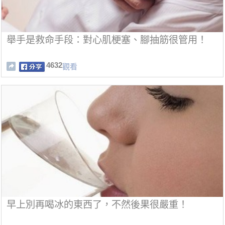
舉手是救命手段：對心肌梗塞、腳抽筋很管用！
4632
觀看
早上別再喝冰的東西了，不然後果很嚴重！