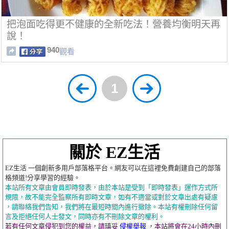
把泡面吃得更不健康的全新吃法！營養均衡明天再
說！
940
觀看
1
關於 EZ生活
EZ生活 一個創新多用戶部落格平台。網友可以在這裡免費創建自己的部落
格頻道!分享學習的經驗。
本站所有文章由會員即時發表，由於本站是受到「即時發表」運作方式所
規限，故不能完全監察所有即時文章，如有不適當或對於文章出處有疑慮
，請聯絡我們告知，我們將在最短時間內進行撤除。本站有權刪除任何留
言及拒絕任何人士發文，同時亦有不刪除文章的權利。
若有任何文章侵犯到您的權益，請瑱妥
侵權舉報
，本站將會在24小時內刪