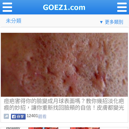
未分類
▼ 更多類別
痘疤害得你的臉變成月球表面嗎？教你幾招淡化疤
痕的妙招，讓你重新找回臉頰的自信！皮膚都變光
滑了呢～
12401
觀看