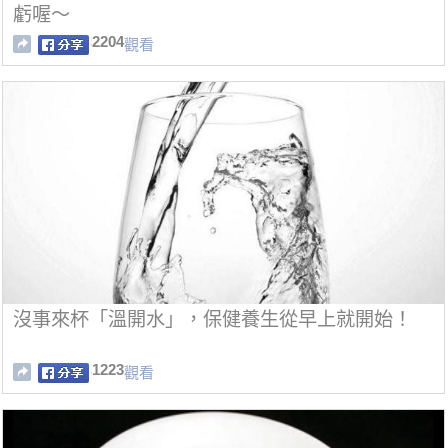
虧喔～
2204
觀看
沒事來杯「溫開水」，保健養生從早上就開始！
1223
觀看