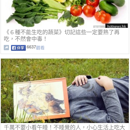
《６種不能生吃的蔬菜》切記這些一定要熟了再
吃，不然會中毒！
6637
觀看
千萬不要小看午睡！不睡覺的人，小心生活上吃大