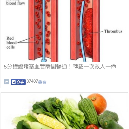
5分鐘讓堵塞血管瞬間暢通！轉載一次救人一命
37407
觀看