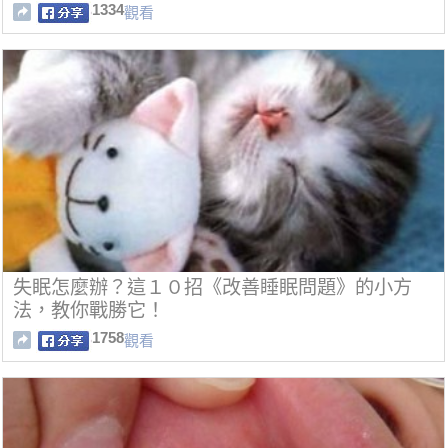
1334
觀看
失眠怎麼辦？這１０招《改善睡眠問題》的小方
法，教你戰勝它！
1758
觀看