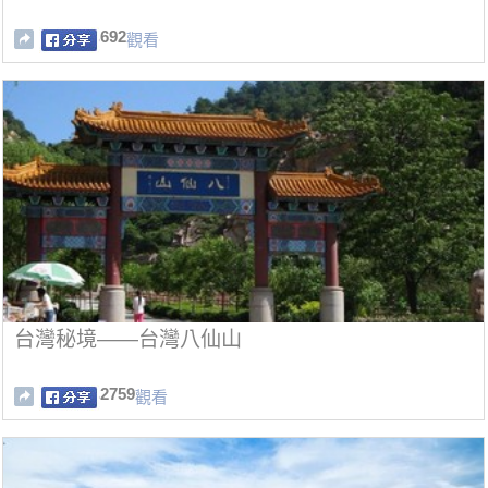
692
觀看
台灣秘境——台灣八仙山
2759
觀看