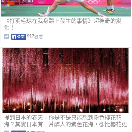
《打羽毛球在我身體上發生的事情》超神奇的變
化！
917
觀看
提到日本的春天，你是不是只能想到粉色櫻花花
海？其實日本有一片醉人的紫色花海，卻比櫻花更
美更迷幻.........