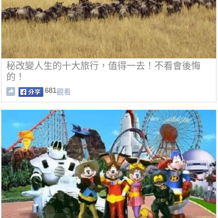
秘改變人生的十大旅行，值得一去！不看會後悔
的！
681
觀看