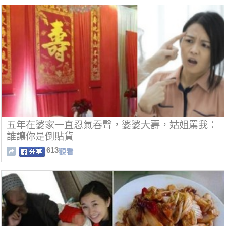
五年在婆家一直忍氣吞聲，婆婆大壽，姑姐罵我：
誰讓你是倒貼貨
613
觀看