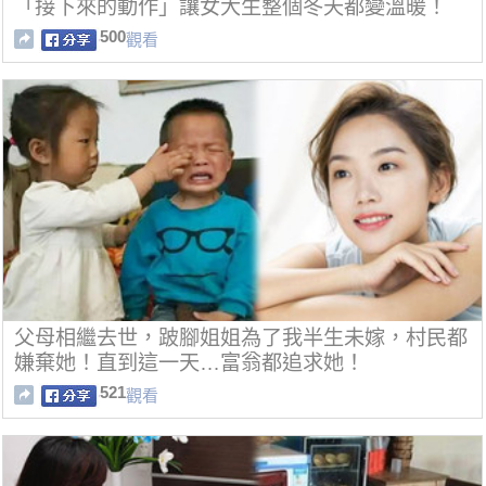
「接下來的動作」讓女大生整個冬天都變溫暖！
500
觀看
父母相繼去世，跛腳姐姐為了我半生未嫁，村民都
嫌棄她！直到這一天…富翁都追求她！
521
觀看