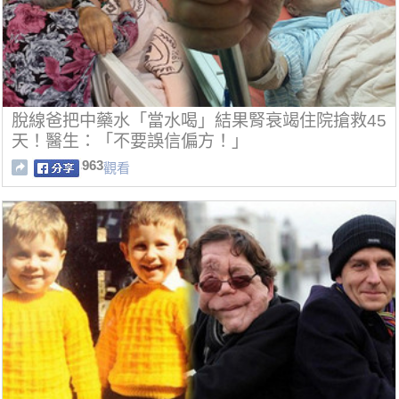
脫線爸把中藥水「當水喝」結果腎衰竭住院搶救45
天！醫生：「不要誤信偏方！」
963
觀看