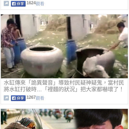
1624
觀看
水缸傳來「詭異聲音」導致村民疑神疑鬼，當村民
將水缸打破時…「裡麵的狀況」把大家都嚇壞了！
1267
觀看