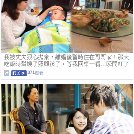
我被丈夫狠心拋棄，離婚後暫時住在哥哥家！那天
吃飯時幫嫂子照顧孩子，等我回桌一看…瞬間紅了
眼眶！
871
觀看