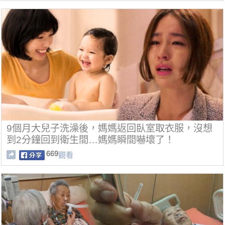
9個月大兒子洗澡後，媽媽返回臥室取衣服，沒想
到2分鐘回到衛生間…媽媽瞬間嚇壞了！
669
觀看