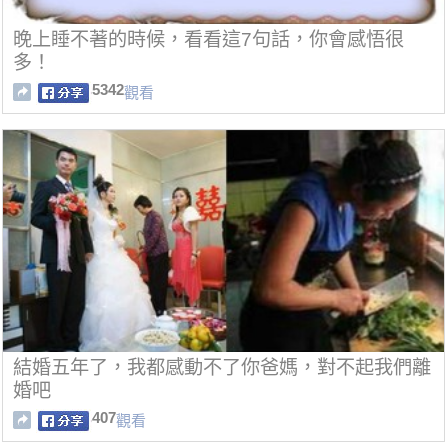
晚上睡不著的時候，看看這7句話，你會感悟很
多！
5342
觀看
結婚五年了，我都感動不了你爸媽，對不起我們離
婚吧
407
觀看