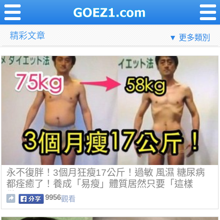
精彩文章
▼ 更多類別
永不復胖！3個月狂瘦17公斤！過敏 風濕 糖尿病
都痊癒了！養成「易瘦」體質居然只要「這樣
做」...
9956
觀看