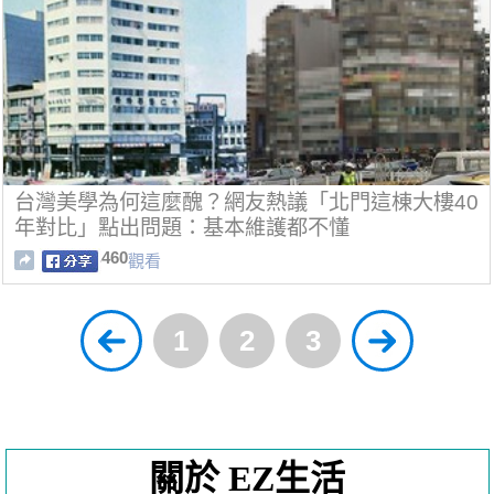
台灣美學為何這麼醜？網友熱議「北門這棟大樓40
年對比」點出問題：基本維護都不懂
460
觀看
1
2
3
關於 EZ生活