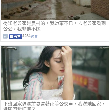
得知老公家是農村的，我嫌棄不已，去老公家看到
公公，我非他不嫁
1234
觀看
下班回家偶遇前妻冒著雨等公交車，我送她回家，
推開門我哽咽了