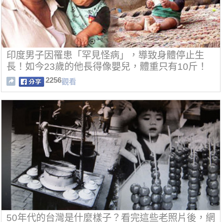
印度男子因罹患「罕見怪病」，導致身體停止生
長！如今23歲的他長得像嬰兒，體重只有10斤！
2256
觀看
50年代的台灣是什麼樣子？看完這些老照片後，網