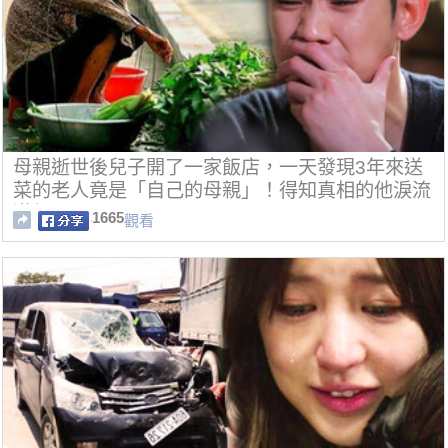
母親逝世後兒子開了一家飯店，一天發現3年來送
菜的老人竟是「自己的母親」！得知真相的他淚流
滿麵…
1665
觀看