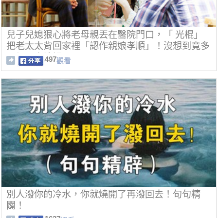
兒子兒媳狠心將老母親丟在醫院門口，「 光棍」
把老太太背回家裡「認作親娘孝順」！沒想到竟多
了個賢惠媳婦！
497
觀看
別人潑你的冷水，你就燒開了再潑回去！句句精
闢！