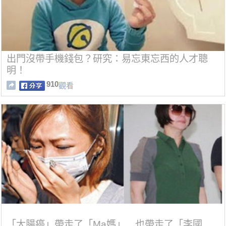
出門沒帶手機錢包？研究：易忘東忘西的人才聰
明！
910
觀看
「大腸癌」帶走了「Ma媽」…也帶走了「李國