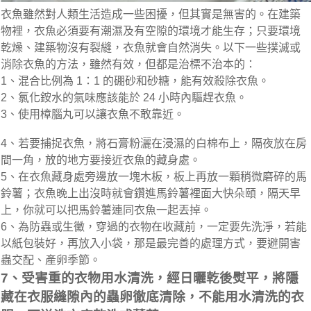
衣魚雖然對人類生活造成一些困擾，但其實是無害的。在建築
物裡，衣魚必須要有潮濕及有空隙的環境才能生存；只要環境
乾燥、建築物沒有裂縫，衣魚就會自然消失。以下一些撲滅或
消除衣魚的方法，雖然有效，但都是治標不治本的：
1、混合比例為 1：1 的硼砂和砂糖，能有效殺除衣魚。
2、氯化銨水的氣味應該能於 24 小時內驅趕衣魚。
3、使用樟腦丸可以讓衣魚不敢靠近。
4、若要捕捉衣魚，將石膏粉灑在浸濕的白棉布上，隔夜放在房
間一角，放的地方要接近衣魚的藏身處。
5、在衣魚藏身處旁邊放一塊木板，板上再放一顆稍微磨碎的馬
鈴薯；衣魚晚上出沒時就會鑽進馬鈴薯裡面大快朵頤，隔天早
上，你就可以把馬鈴薯連同衣魚一起丟掉。
6、為防蟲或生黴，穿過的衣物在收藏前，一定要先洗淨，若能
以紙包裝好，再放入小袋，那是最完善的處理方式，要避開害
蟲交配、產卵季節。
7、受害重的衣物用水清洗，經日曬乾後熨平，將隱
藏在衣服縫隙內的蟲卵徹底清除，不能用水清洗的衣