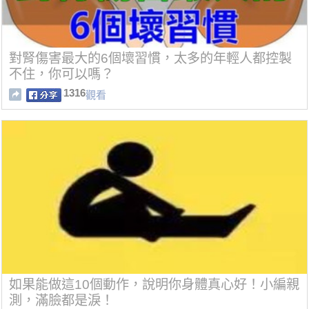
對腎傷害最大的6個壞習慣，太多的年輕人都控製
不住，你可以嗎？
1316
觀看
如果能做這10個動作，說明你身體真心好！小編親
測，滿臉都是淚！