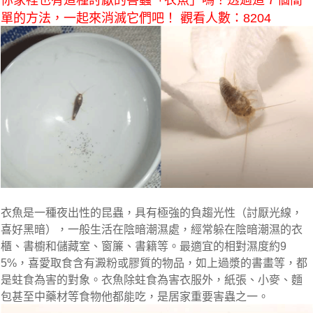
你家裡也有這種討厭的害蟲「衣魚」嗎？透過這７個簡
單的方法，一起來消滅它們吧！ 觀看人數：8204
衣魚是一種夜出性的昆蟲，具有極強的負趨光性（討厭光線，
喜好黑暗），一般生活在陰暗潮濕處，經常躲在陰暗潮濕的衣
櫃、書櫥和儲藏室、窗簾、書籍等。最適宜的相對濕度約9
5%，喜愛取食含有澱粉或膠質的物品，如上過漿的書畫等，都
是蛀食為害的對象。衣魚除蛀食為害衣服外，紙張、小麥、麵
包甚至中藥材等食物他都能吃，是居家重要害蟲之一。