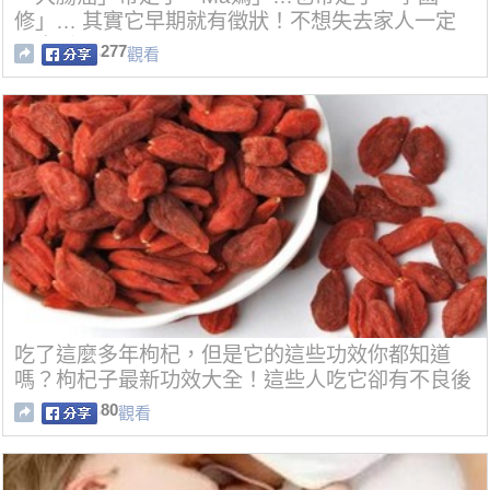
修」… 其實它早期就有徵狀！不想失去家人一定
要會看！！
277
觀看
吃了這麼多年枸杞，但是它的這些功效你都知道
嗎？枸杞子最新功效大全！這些人吃它卻有不良後
果！
80
觀看