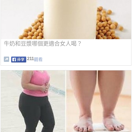
牛奶和豆漿哪個更適合女人喝？
211
觀看