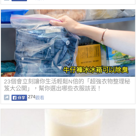
23個會立刻讓你生活輕鬆N倍的「超強衣物整理秘
笈大公開」，幫你選出哪些衣服該丟！
274
觀看