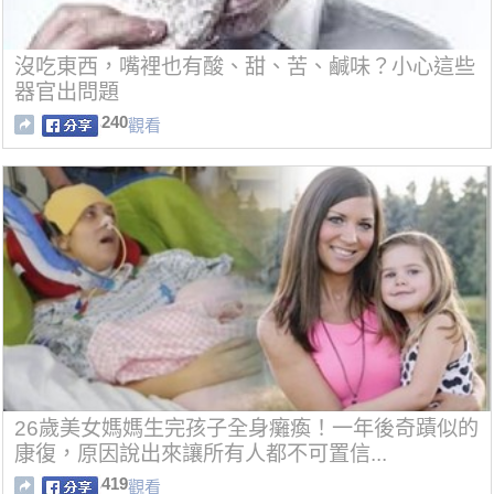
沒吃東西，嘴裡也有酸、甜、苦、鹹味？小心這些
器官出問題
240
觀看
26歲美女媽媽生完孩子全身癱瘓！一年後奇蹟似的
康復，原因說出來讓所有人都不可置信...
419
觀看