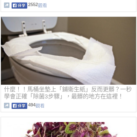
2552
觀看
什麼！！馬桶坐墊上「鋪衛生紙」反而更髒？一秒
學會正確「除菌3步驟」，最髒的地方在這裡！
494
觀看