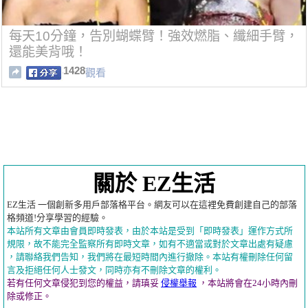
每天10分鐘，告別蝴蝶臂！強效燃脂、纖細手臂，
還能美背哦！
1428
觀看
關於 EZ生活
EZ生活 一個創新多用戶部落格平台。網友可以在這裡免費創建自己的部落
格頻道!分享學習的經驗。
本站所有文章由會員即時發表，由於本站是受到「即時發表」運作方式所
規限，故不能完全監察所有即時文章，如有不適當或對於文章出處有疑慮
，請聯絡我們告知，我們將在最短時間內進行撤除。本站有權刪除任何留
言及拒絕任何人士發文，同時亦有不刪除文章的權利。
若有任何文章侵犯到您的權益，請瑱妥
侵權舉報
，本站將會在24小時內刪
除或修正。