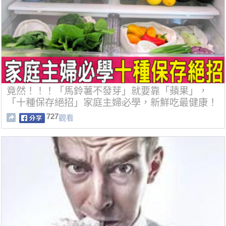
竟然！！！「馬鈴薯不發芽」就要靠「蘋果」，
「十種保存絕招」家庭主婦必學，新鮮吃最健康！
727
觀看