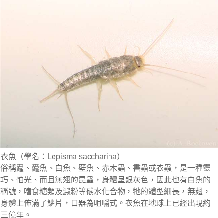
衣魚（學名：Lepisma saccharina）
俗稱蠹、蠹魚、白魚、壁魚、赤木蟲、書蟲或衣蟲，是一種靈
巧、怕光、而且無翅的昆蟲，身體呈銀灰色，因此也有白魚的
稱號，嗜食糖類及澱粉等碳水化合物，牠的體型細長，無翅，
身體上佈滿了鱗片，口器為咀嚼式。衣魚在地球上已經出現約
三億年。