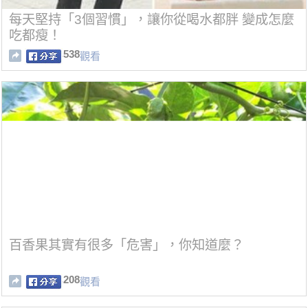
每天堅持「3個習慣」，讓你從喝水都胖 變成怎麼
吃都瘦！
538
觀看
百香果其實有很多「危害」，你知道麼？
208
觀看