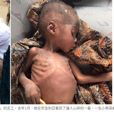
Nødhjælp」的志工，去年1月，她在奈及利亞看到了讓人心碎的一幕。一名小男孩