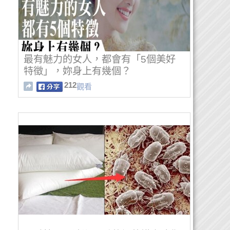
最有魅力的女人，都會有「5個美好
特徵」，妳身上有幾個？
212
觀看