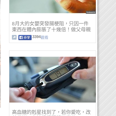
8月大的女嬰突發腸梗阻，只因一件
東西在體內膨脹了十幾倍！做父母親
的要注意了！
3394
觀看
高血糖的剋星找到了，若你愛吃，改