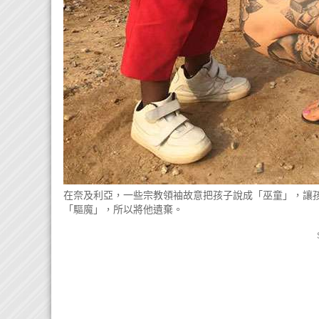
在奈及利亞，一些宗教領袖故意把孩子說成「巫童」，讓
「驅魔」，所以將他遺棄。