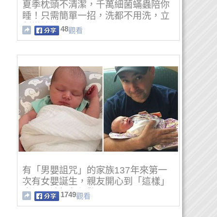
夏季枕頭不清潔，千萬細菌蟎蟲陪你
睡！只需簡單一招，洗都不用洗，立
刻變乾淨！
48
觀看
有「男嬰詛咒」的家族137年來第一
次有女嬰誕生，親友開心到「這樣」
慶祝，讓網友都驚翻了！
1749
觀看