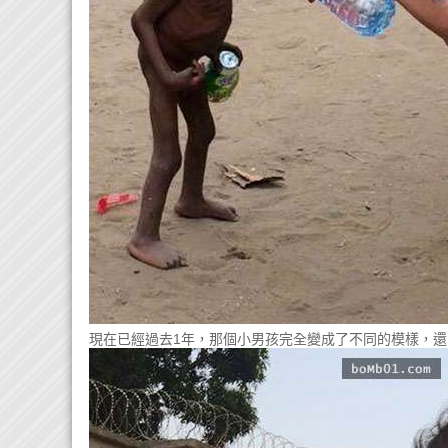
現在已經過去1年，那個小男孩完全變成了不同的模樣，