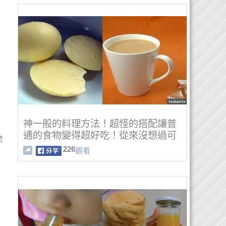
神一般的料理方法！超怪的搭配讓普
通的食物變得超好吃！從來沒想過可
他
以這樣泡紅茶！
226
觀看