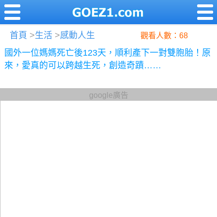
首頁
>
生活
>
感動人生
觀看人數：68
國外一位媽媽死亡後123天，順利產下一對雙胞胎！原
來，愛真的可以跨越生死，創造奇蹟……
google廣告