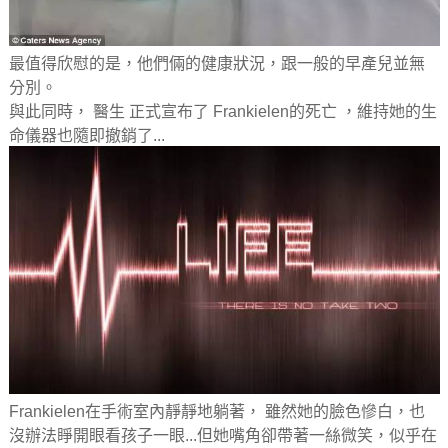
最值得欣慰的是，他們倆的健康狀況，跟一般的早產兒並無
分別。
與此同時， 醫生 正式宣布了 Frankielen的死亡 ，維持她的生
命儀器也隨即撤銷了...
Frankielen在手術室內靜靜地躺著， 雖然她的臉色慘白，也
沒辦法睜開眼看孩子一眼...但她嘴角卻帶著一絲微笑，似乎在