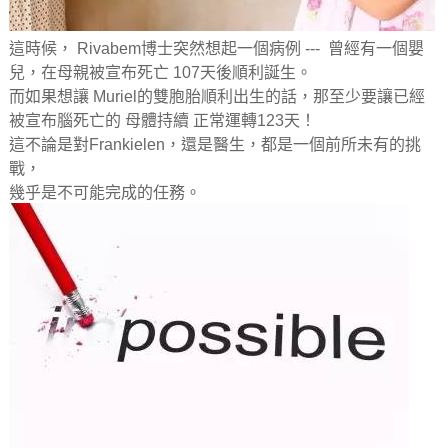
這時候， Rivabem博士突然想起一個病例 --- 曾經有一個嬰
兒，在母親被宣布死亡 107天後順利誕生。
而如果想讓 Muriel的雙胞胎順利出生的話，那至少要讓已經
被宣布腦死亡的 母體持續 正常運轉123天！
這不論是對Frankielen，還是醫生，都是一個前所未有的挑
戰，
幾乎是不可能完成的任務。