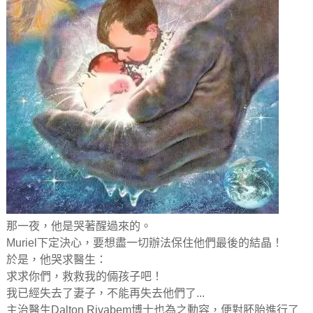
那一夜，他是哭著醒過來的。
Muriel下定決心，要想盡一切辦法保住他們最後的結晶！
於是，他哭求醫生：
求求你們，救救我的倆孩子吧！
我已經失去了妻子，不能再失去他們了...
主治醫生Dalton Rivabem博士也為之動容，便對胚胎進行了