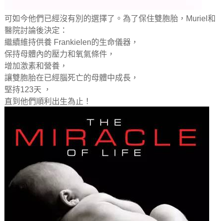
可如今他們已經沒有別的選擇了。為了保住雙胞胎，Muriel和
醫院討論後決定：
繼續維持供養 Frankielen的生命儀器，
保持母體內的壓力和氧氣條件，
增加激素和營養，
讓雙胞胎在已經腦死亡的母體中成長，
堅持123天 ，
直到他們順利出生為止！