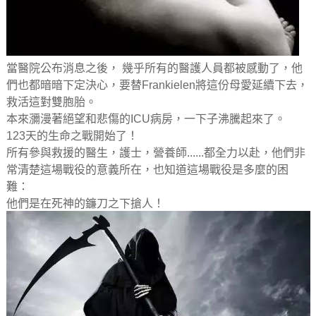
當醫院公布消息之後， 幾乎所有的醫護人員都被感動了，他
們也都暗暗下定決心，要替Frankielen將這份母愛延續下去，
救活這對雙胞胎。
本來瀰漫著絕望和悲傷的ICU病房，一下子沸騰起來了。
123天的生命之戰開始了！
所有參與救援的醫生，護士，營養師......都全力以赴，他們非
常清楚這場戰役的意義所在，也知道這場戰役是多麼的困
難：
他們是在死神的鐮刀之下搶人！