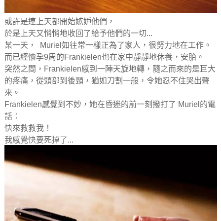
或許是連上天都開始嫉妒他們，
於是上天又悄悄地收回了給予他們的一切...
某一天， Muriel如往常一樣正為了家人，很努力地在工作。
而已經懷孕9周的Frankielen也在家中靜靜地休養，安胎。
突然之間，Frankielen感到一陣天旋地轉，隨之而來的是巨大
的疼痛，從頭部到後頸，猶如刀割一般，令她忍不住哭出聲
來。
Frankielen感覺到不妙，她在昏迷的前一刻撥打了 Muriel的電
話：
快來救救我！
我感覺快要死掉了...