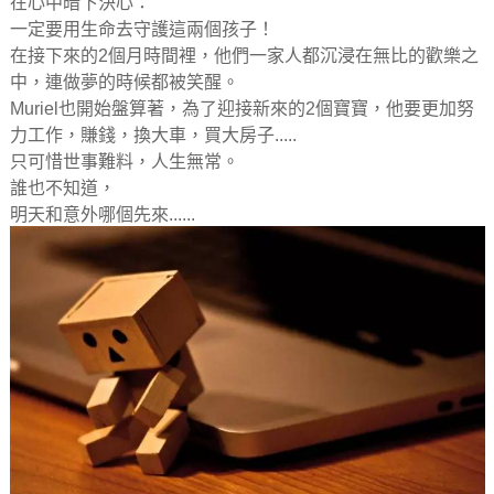
在心中暗下決心：
一定要用生命去守護這兩個孩子！
在接下來的2個月時間裡，他們一家人都沉浸在無比的歡樂之
中，連做夢的時候都被笑醒。
Muriel也開始盤算著，為了迎接新來的2個寶寶，他要更加努
力工作，賺錢，換大車，買大房子.....
只可惜世事難料，人生無常。
誰也不知道，
明天和意外哪個先來......