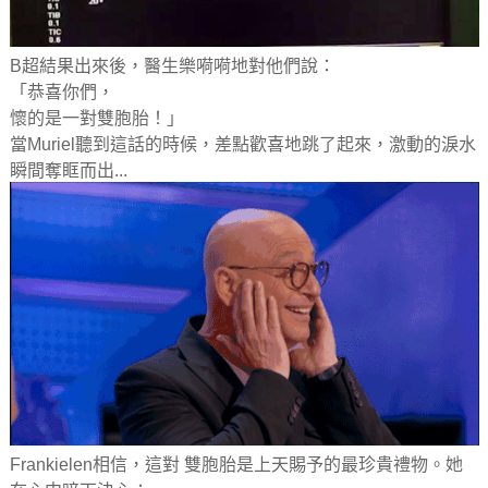
B超結果出來後，醫生樂嗬嗬地對他們說：
「恭喜你們，
懷的是一對雙胞胎！」
當Muriel聽到這話的時候，差點歡喜地跳了起來，激動的淚水
瞬間奪眶而出...
Frankielen相信，這對 雙胞胎是上天賜予的最珍貴禮物。她