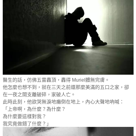
醫生的話，仿佛五雷轟頂，轟得 Muriel體無完膚。
他怎麼也想不到，就在三天之前還那麼美滿的五口之家，卻
在一夜之間支離破碎，家破人亡。
此時此刻，他欲哭無淚地癱倒在地上，內心大聲地吶喊：
「上帝啊，為什麼？為什麼？
為什麼要這樣對我？
我究竟做錯了什麼？」