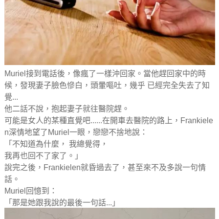
Muriel接到電話後，像瘋了一樣沖回家。當他趕回家中的時
候，發現妻子臉色慘白，頭暈嘔吐，幾乎 已經完全失去了知
覺...
他二話不說，抱起妻子就往醫院趕。
可能是女人的某種直覺吧......在開車去醫院的路上，Frankiele
n深情地望了Muriel一眼，戀戀不捨地說：
「不知道為什麼， 我總覺得，
我再也回不了家了。」
說完之後，Frankielen就昏過去了，甚至來不及多說一句情
話。
Muriel回憶到：
「那是她跟我說的最後一句話...」