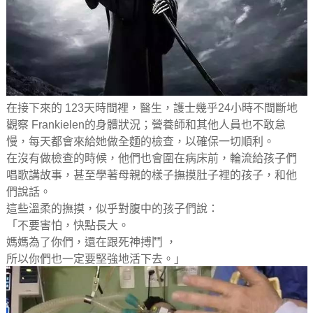
在接下來的 123天時間裡，醫生，護士幾乎24小時不間斷地
觀察 Frankielen的身體狀況；營養師和其他人員也不敢怠
慢，每天都會來給她做全麵的檢查，以確保一切順利。
在沒有做檢查的時候，他們也會圍在病床前，輪流給孩子們
唱歌講故事，甚至學著母親的樣子撫摸肚子裡的孩子，和他
們說話。
這些溫柔的撫摸，似乎對腹中的孩子們說：
「不要害怕，快點長大。
媽媽為了你們，還在跟死神搏鬥 ，
所以你們也一定要堅強地活下去。」