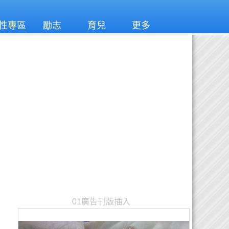
性專區
勵志
育兒
更多
01廣告刊版插入