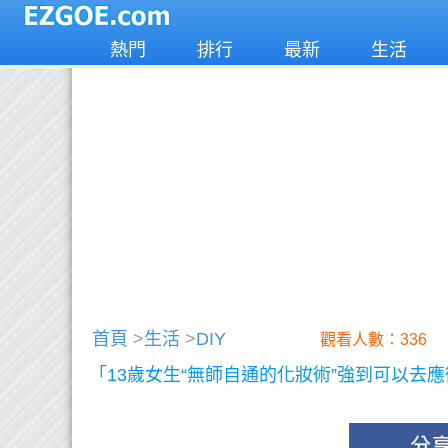
熱門
排行
最新
生活
首頁
>
生活
>
DIY
觀看人數：336
「13歲女生“無師自通的化妝術”強到可以去