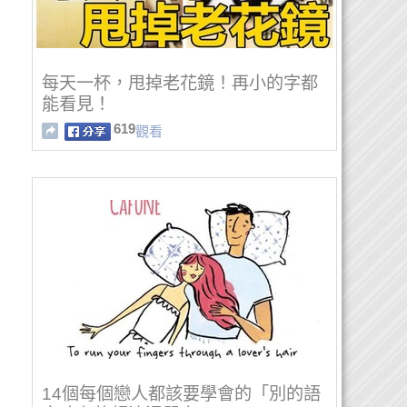
每天一杯，甩掉老花鏡！再小的字都
能看見！
619
觀看
14個每個戀人都該要學會的「別的語