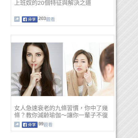
上班奴的20個特征與解決之道
203
觀看
女人急速衰老的九條習慣，你中了幾
條？教你減齡瑜伽～讓你一輩子不復
胖！
99
觀看