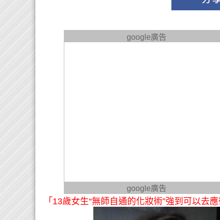
google廣告
google廣告
「13歲女生“無師自通的化妝術”強到可以去應