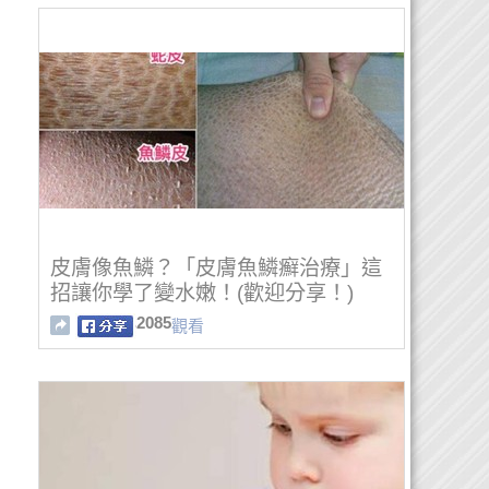
皮膚像魚鱗？「皮膚魚鱗癬治療」這
招讓你學了變水嫩！(歡迎分享！)
2085
觀看