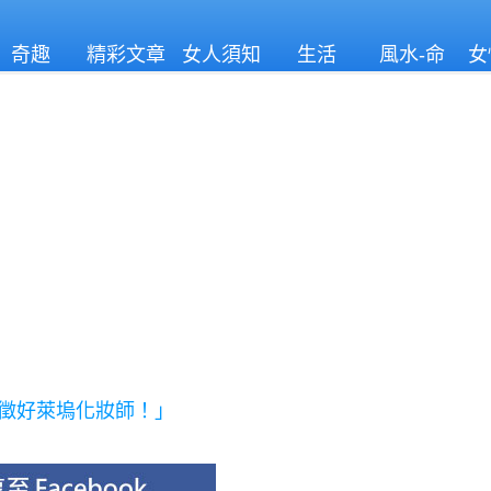
奇趣
精彩文章
女人須知
生活
風水-命
女
理
應徵好萊塢化妝師！」