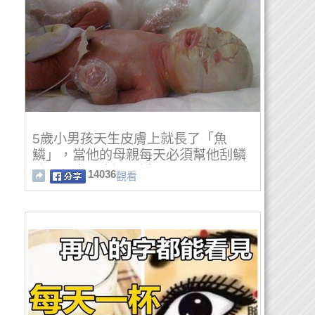
5歲小男孩天生皮膚上就長了「魚
鱗」，當他的母親每天必須幫他刮鱗
時…那畫面太過震撼了！
14036
觀看