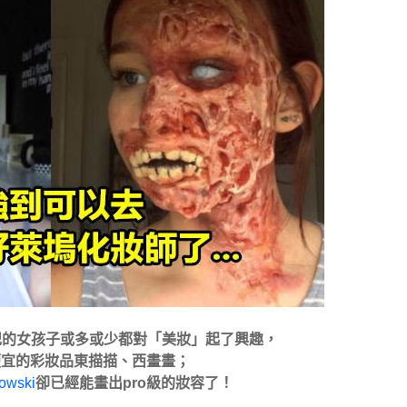
紀的女孩子或多或少都對「美妝」起了興趣，
便宜的彩妝品東描描、西畫畫；
owski
卻已經能畫出pro級的妝容了！