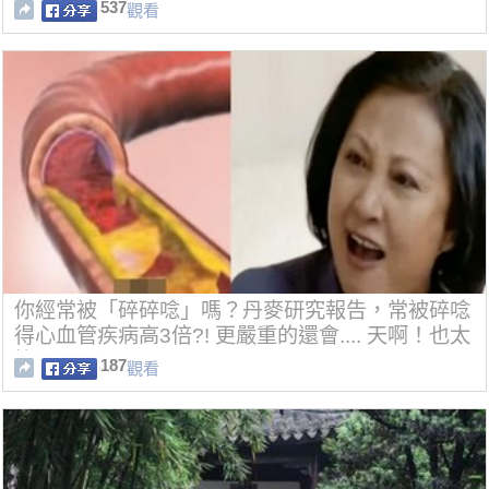
更多人知道！
537
觀看
你經常被「碎碎唸」嗎？丹麥研究報告，常被碎唸
得心血管疾病高3倍?! 更嚴重的還會.... 天啊！也太
慘了!!
187
觀看