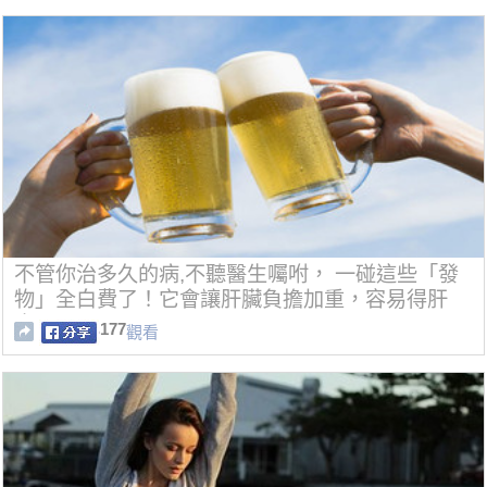
不管你治多久的病,不聽醫生囑咐， 一碰這些「發
物」全白費了！它會讓肝臟負擔加重，容易得肝
炎！
177
觀看