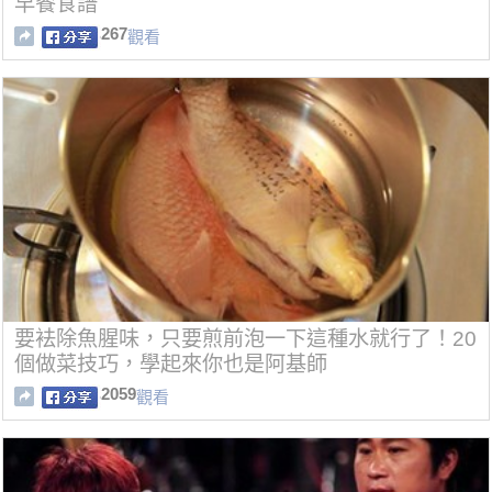
早餐食譜
267
觀看
要袪除魚腥味，只要煎前泡一下這種水就行了！20
個做菜技巧，學起來你也是阿基師
2059
觀看