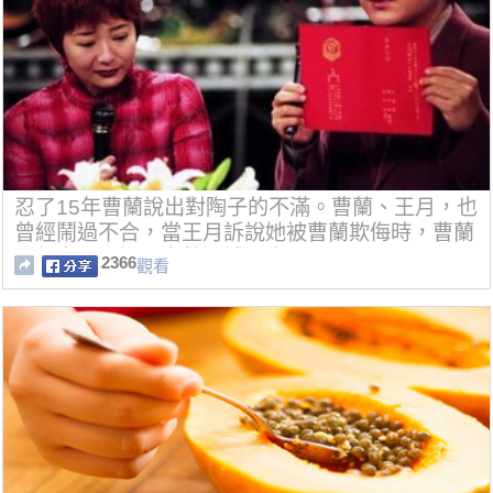
忍了15年曹蘭說出對陶子的不滿。曹蘭、王月，也
曾經鬧過不合，當王月訴說她被曹蘭欺侮時，曹蘭
不但完全承認，竟然還補下去......
2366
觀看