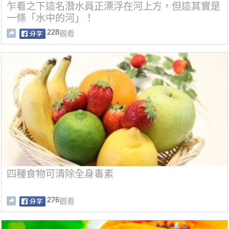
乍看之下這名潛水員正漂浮在河上方，但這其實是
一條「水中的河」！
228
觀看
四種食物可清除全身毒素
276
觀看