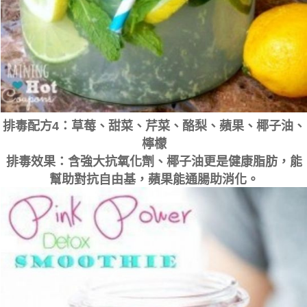
排毒配方4：草莓、甜菜、芹菜、酪梨、蘋果、椰子油、
檸檬
排毒效果：含強大抗氧化劑、椰子油更是健康脂肪，能
幫助對抗自由基，蘋果能通腸助消化。