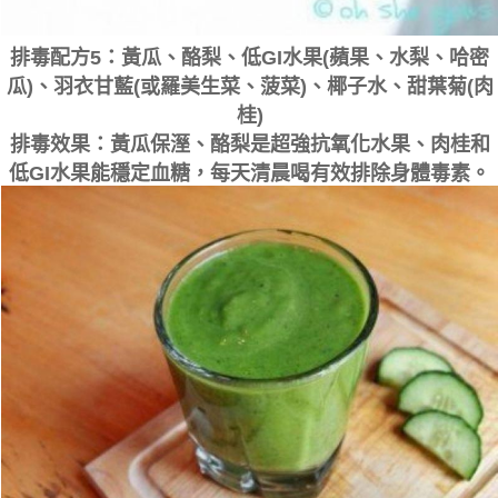
排毒配方5：黃瓜、酪梨、低GI水果(蘋果、水梨、哈密
瓜)、羽衣甘藍(或羅美生菜、菠菜)、椰子水、甜葉菊(肉
桂)
排毒效果：黃瓜保溼、酪梨是超強抗氧化水果、肉桂和
低GI水果能穩定血糖，每天清晨喝有效排除身體毒素。