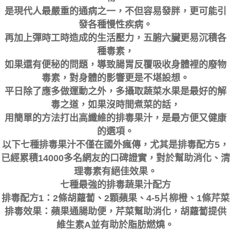
是現代人最嚴重的通病之一，不但容易發胖，更可能引
發各種慢性疾病。
再加上彈時工時造成的生活壓力，五腑六臟更易沉積各
種毒素，
如果還有便秘的問題，導致腸胃反覆吸收身體裡的廢物
毒素，對身體的影響更是不堪設想。
平日除了應多做運動之外，多攝取蔬菜水果是最好的解
毒之道，如果沒時間煮菜的話，
用簡單的方法打出高纖維的排毒果汁，是最方便又健康
的選項。
以下七種排毒果汁不僅在國外瘋傳，尤其是排毒配方5，
已經累積14000多名網友的口碑證實，對於幫助消化、清
理毒素有絕佳效果。
七種最強的排毒蔬果汁配方
排毒配方1：2條胡蘿蔔、2顆蘋果、4-5片柳橙、1條芹菜
排毒效果：蘋果通腸助便，芹菜幫助消化，胡蘿蔔提供
維生素A並有助於脂肪燃燒。