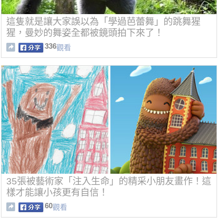
這隻就是讓大家誤以為「學過芭蕾舞」的跳舞猩
猩，曼妙的舞姿全都被鏡頭拍下來了！
336
觀看
35張被藝術家「注入生命」的精采小朋友畫作！這
樣才能讓小孩更有自信！
60
觀看