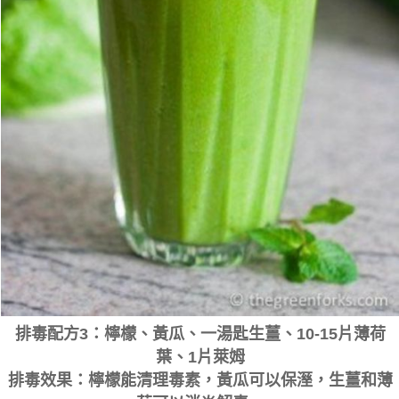
排毒配方3：檸檬、黃瓜、一湯匙生薑、10-15片薄荷
葉、1片萊姆
排毒效果：檸檬能清理毒素，黃瓜可以保溼，生薑和薄