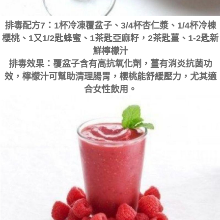
排毒配方7：1杯冷凍覆盆子、3/4杯杏仁漿、1/4杯冷棟
櫻桃、1又1/2匙蜂蜜、1茶匙亞麻籽，2茶匙薑、1-2匙新
鮮檸檬汁
排毒效果：覆盆子含有高抗氧化劑，薑有消炎抗菌功
效，檸檬汁可幫助清理腸胃，櫻桃能舒緩壓力，尤其適
合女性飲用。