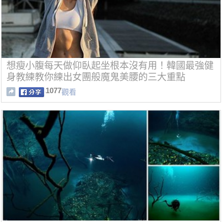
想瘦小腹每天做仰臥起坐根本沒有用！韓國最強健
身教練教你練出女團般魔鬼美腰的三大重點
1077
觀看