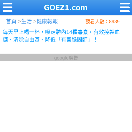
首頁
>
生活
>
健康報報
觀看人數：8939
每天早上喝一杯，吸走體內14種毒素，有效控製血
糖、清除自由基、降低「有害膽固醇」！
google廣告