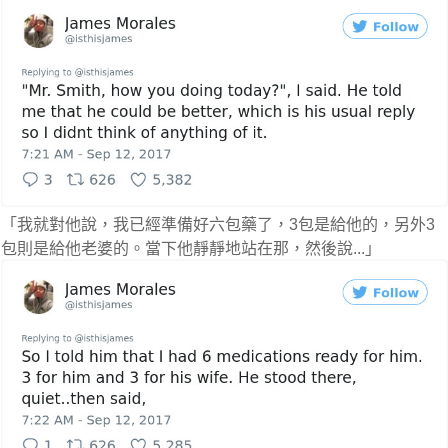
「我就對他說，我已經準備好六包藥了，3包是給他的，另外3
包則是給他老婆的。當下他靜靜地站在那，然後說...」