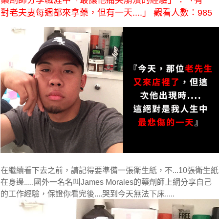
藥劑師分享職涯中「最讓他痛哭崩潰的經驗」：「有一
對老夫妻每週都來拿藥，但有一天....」 觀看人數：985
在繼續看下去之前，請記得要準備一張衛生紙，不...10張衛生紙
在身邊.....國外一名名叫James Morales的藥劑師上網分享自己
的工作經驗，保證你看完後....哭到今天無法下床.....