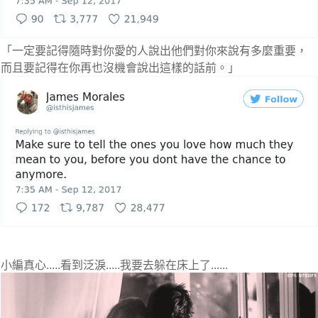
「一定要記得隨時對你愛的人說出他們對你來說有多麼重要，
而且要記得在你再也沒機會說出這樣的話前。」
小編真心.....看到泛淚.....我要去躲在床上了......