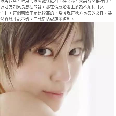
眼角長痣、眼角的眼尾處在麵相上稱之為、夫妻宮又稱奸門，
這地方如果長惡痣的話，那在情感婚姻上多為不順利【女
性】，這個應驗率是比較高的，常發現這地方長痣的女性，雖
然容貌才能不錯，但就是情感運不順利。