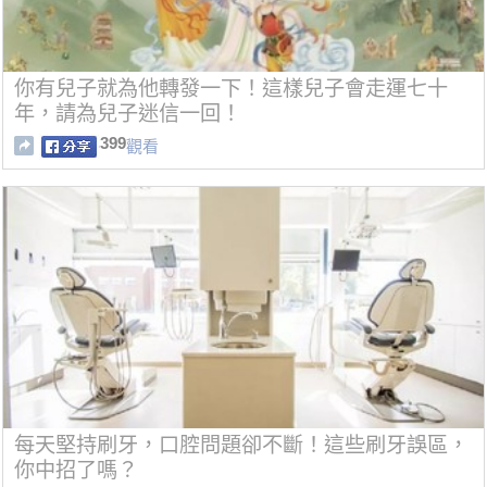
你有兒子就為他轉發一下！這樣兒子會走運七十
年，請為兒子迷信一回！
399
觀看
每天堅持刷牙，口腔問題卻不斷！這些刷牙誤區，
你中招了嗎？