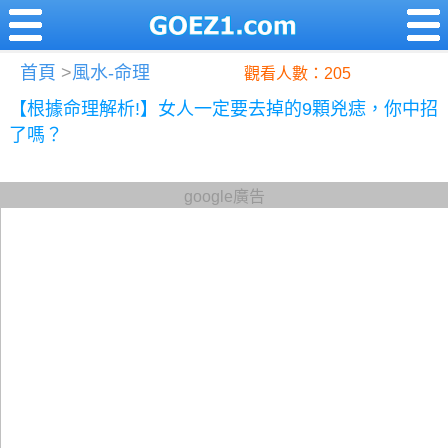
首頁
>
風水-命理
觀看人數：205
【根據命理解析!】女人一定要去掉的9顆兇痣，你中招
了嗎？
google廣告