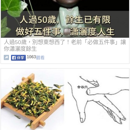
人過50歲，別想東想西了！老前「必做五件事」讓
你瀟灑度餘生
1063
觀看