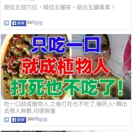
按這五個穴位，喝這五種茶，排出五臟毒素！
567
觀看
吃一口就成植物人,之後打死也不吃了,嚇死人! 轉出
去救人無數,功德無量
36075
觀看