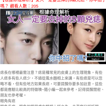
【根據命理解析!】女人一定要去掉的9顆兇痣，你中招了
嗎？ 觀看人數：205
痣長在哪裡最需注意？痣是種常見的皮膚上的生理現象，有些
人痣多有些人痣少，不過從風水麵相上來講，有些痣是可以忽
略不看，但有些地方如果長痣，可要提醒你要多加註意，這些
都是應驗比較高的特徵噢~隨小編一起來參考，記得提醒閨密、
朋友也參考喔。
眼角有痣