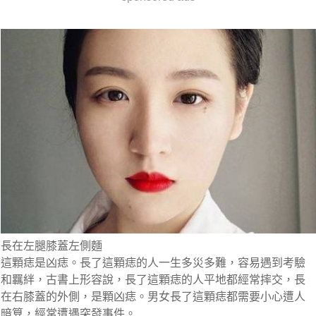
長在左腿膝蓋左側麵
這顆痣是凶痣。長了這顆痣的人一生多災多難，容易遇到考驗
和羈絆，古書上形容說，長了這顆痣的人平地都經常摔交，長
在右膝蓋的外側，是顆凶痣。男女長了這顆痣都需要小心遭人
暗算，經常遭遇突發事件。