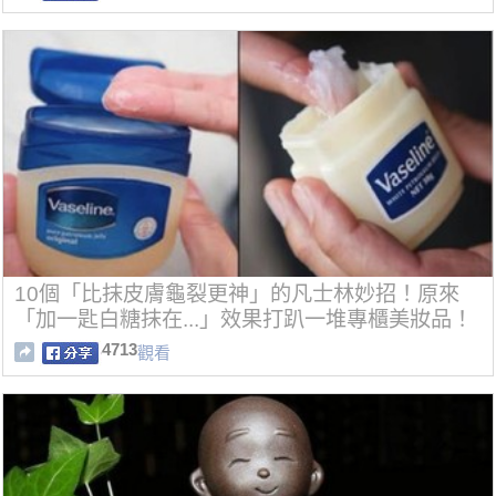
10個「比抹皮膚龜裂更神」的凡士林妙招！原來
「加一匙白糖抹在...」效果打趴一堆專櫃美妝品！
4713
觀看