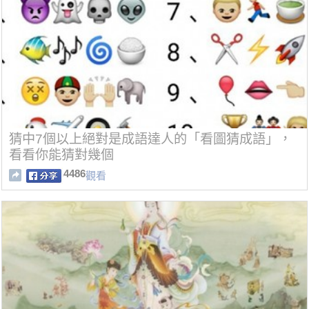
猜中7個以上絕對是成語達人的「看圖猜成語」，
看看你能猜對幾個
4486
觀看