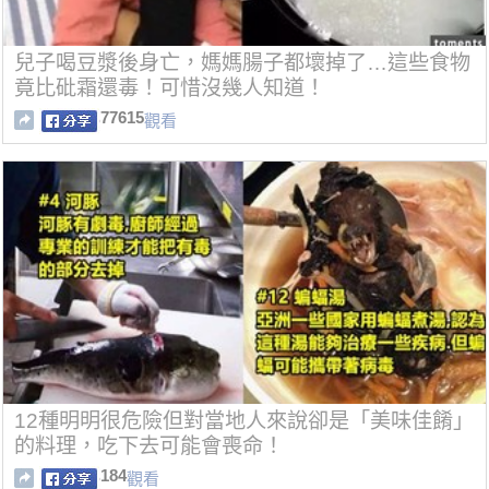
兒子喝豆漿後身亡，媽媽腸子都壞掉了…這些食物
竟比砒霜還毒！可惜沒幾人知道！
77615
觀看
12種明明很危險但對當地人來說卻是「美味佳餚」
的料理，吃下去可能會喪命！
184
觀看