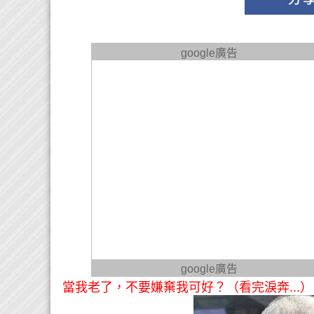
google廣告
google廣告
當我老了，不要嫌棄我可好？（看完淚奔...） 