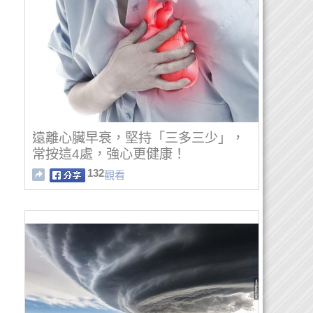
遠離心臟早衰，堅持「三多三少」，
常按這4處，強心更健康！
132
觀看