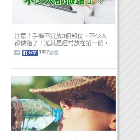
注意！手機不宜放3個部位，不少人
都做錯了！尤其是經常放在第一個，
怪不得經常失眠頭痛！
1927
觀看