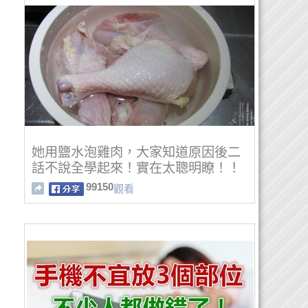
她用鹽水泡雞肉，大家知道原因後二
話不說全學起來！實在太聰明瞭！！
99150
觀看