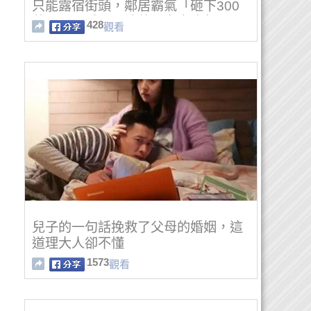
只能露宿街頭，鄰居霸氣「砸下300
萬元買回房子」讓他們安享晚年！
428
觀看
兒子的一句話挽救了父母的婚姻，這
道理大人卻不懂
1573
觀看