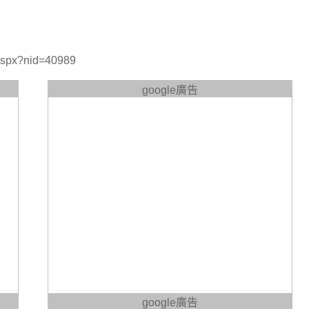
。
aspx?nid=40989
google廣告
google廣告