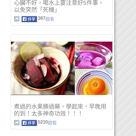
心臟不好，喝水上要注意好5件事，
以免突然「死機」
387
觀看
煮過的水果勝過藥，學起來，早晚用
的到！太多神奇功效！！！
5210
觀看