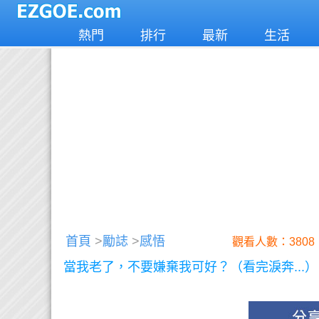
熱門
排行
最新
生活
首頁
>
勵誌
>
感悟
觀看人數：3808
當我老了，不要嫌棄我可好？（看完淚奔...）