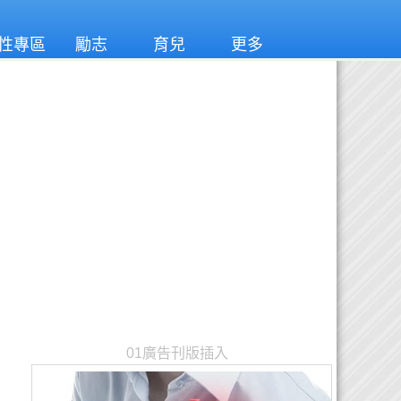
性專區
勵志
育兒
更多
01廣告刊版插入