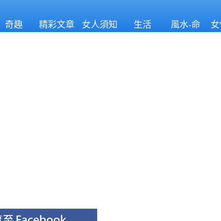
奇趣
精彩文章
女人須知
生活
風水-命
女
理