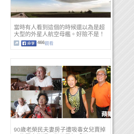
當時有人看到這個的時候還以為是超
大型的外星人航空母艦。好險不是！
466
觀看
90歲老榮民夫妻房子遭吸毒女兒賣掉