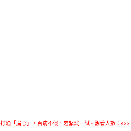
打通「眉心」，百病不侵，趕緊試一試~ 觀看人數：433