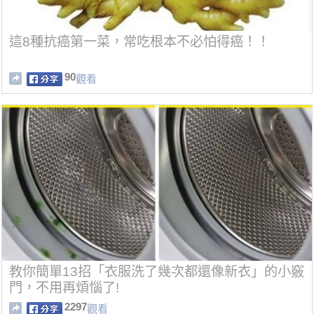
這8種抗癌第一菜，常吃根本不必怕得癌！！
90
觀看
教你簡單13招「衣服洗了幾次都還像新衣」的小竅
門，不用再煩惱了!
2297
觀看