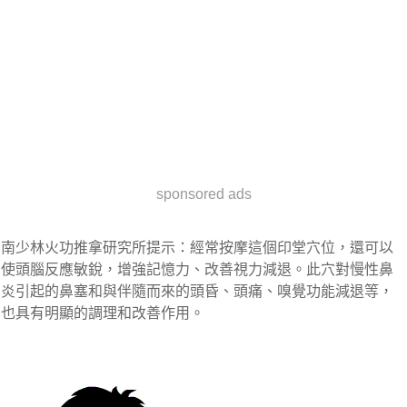
sponsored ads
南少林火功推拿研究所提示：經常按摩這個印堂穴位，還可以
使頭腦反應敏銳，增強記憶力、改善視力減退。此穴對慢性鼻
炎引起的鼻塞和與伴隨而來的頭昏、頭痛、嗅覺功能減退等，
也具有明顯的調理和改善作用。