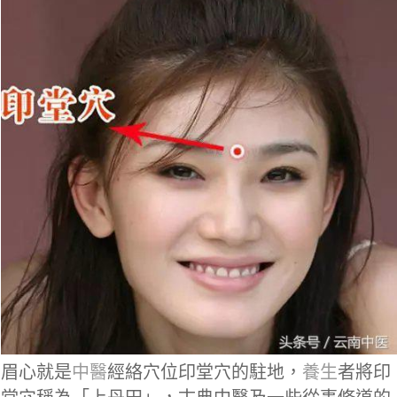
眉心就是
中醫
經絡穴位印堂穴的駐地，
養生
者將印