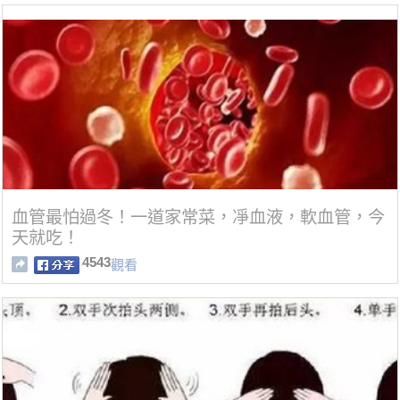
血管最怕過冬！一道家常菜，凈血液，軟血管，今
天就吃！
4543
觀看