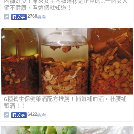
內褲好臭！原來女生內褲這樣是正常的...一個女人
健不健康，看這個就知道！
2768
觀看
6種養生保健藥酒配方推薦！補氣補血酒，壯腰補
腎酒！！
6422
觀看