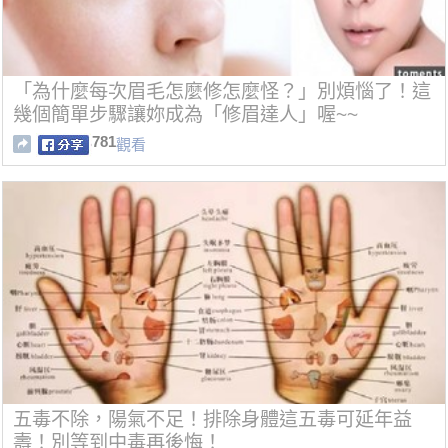
「為什麼每次眉毛怎麼修怎麼怪？」別煩惱了！這
幾個簡單步驟讓妳成為「修眉達人」喔~~
781
觀看
五毒不除，陽氣不足！排除身體這五毒可延年益
壽！別等到中毒再後悔！