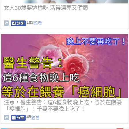
女人30歲要這樣吃 活得漂亮又健康
103
觀看
注意，醫生警告：這6種食物晚上吃，等於在餵養
「癌細胞」！千萬不要晚上吃了！
45
觀看