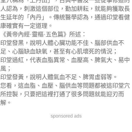
堂穴稱為「上丹田」，古典中醫及一些從事修道的
人認為，刺激這個部位，勤加耕耘，就能夠獲取長
生延年的「內丹」。傳統醫學認為，通過印堂看健
康確實有一定道理。
《黃帝內經·靈樞·五色篇》所述：
印堂發黑，說明人體心臟功能不佳、腦部供血不
足、心腦缺血缺氧，甚至有心肌壞死的情況；
印堂過紅，代表血脂異常、血壓高、脾氣大、易中
風；
印堂發黃，說明人體氣血不足、脾胃虛弱等。
您看，這血脂、血壓、腦供血等問題都被這印堂穴
所控製，只要把這裡打通了很多問題就能迎刃而
解。
sponsored ads