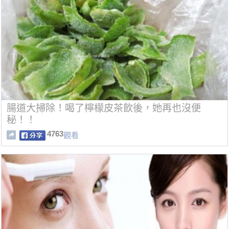
腸道大掃除！喝了檸檬皮茶飲後，她再也沒便
秘！！
4763
觀看