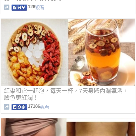
126
觀看
紅棗和它一起泡，每天一杯，7天身體內濕氣消，
臉色更紅潤！
17186
觀看