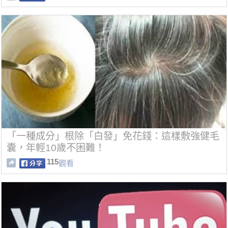
「一種成分」根除「白發」免花錢：這樣敷強健毛
囊，年輕10歲不困難！
115
觀看