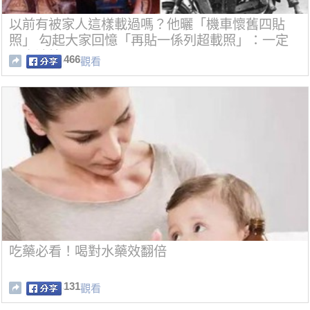
以前有被家人這樣載過嗎？他曬「機車懷舊四貼
照」 勾起大家回憶「再貼一係列超載照」：一定
要坐油箱
466
觀看
吃藥必看！喝對水藥效翻倍
131
觀看