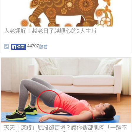
人老運好！越老日子越順心的3大生肖
44707
觀看
天天「深蹲」屁股卻更塌？讓你臀部肌肉「一蹶不