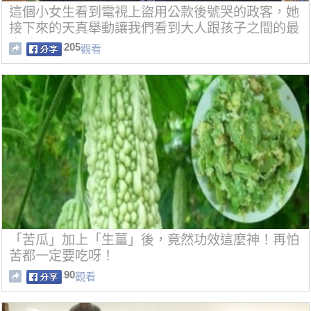
這個小女生看到電視上盜用公款後號哭的政客，她
接下來的天真舉動讓我們看到大人跟孩子之間的最
大差別！
205
觀看
「苦瓜」加上「生薑」後，竟然功效這麼神！再怕
苦都一定要吃呀！
90
觀看