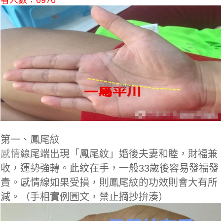
看人數：6976
第一、鳳尾紋
感情
線尾端出現「鳳尾紋」婚後夫妻和睦，財福兼
收，運勢強轉。此紋在手，一般33歲後容易發福發
貴。感情線如果受損，則鳳尾紋的功效則會大有所
減。（手相實例圖文，禁止摘抄拚湊）