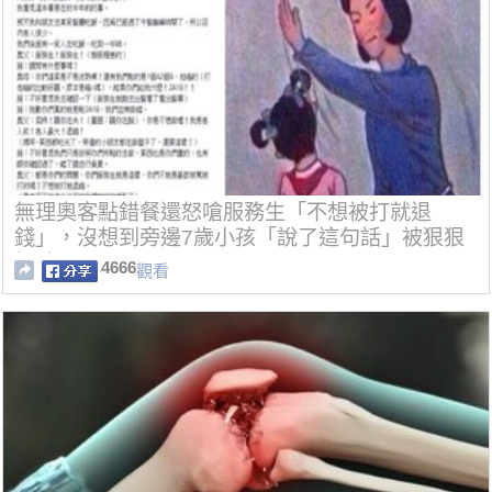
無理奧客點錯餐還怒嗆服務生「不想被打就退
錢」，沒想到旁邊7歲小孩「說了這句話」被狠狠
打臉！
4666
觀看