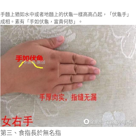
手麵上猶如水中或者地麵上的伏龜一樣高高凸起，「伏龜手」
成相。素有「手如伏龜，富貴何愁」。
第三、食指長於無名指