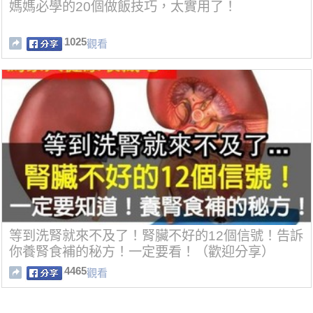
媽媽必學的20個做飯技巧，太實用了！
1025
觀看
等到洗腎就來不及了！腎臟不好的12個信號！告訴
你養腎食補的秘方！一定要看！（歡迎分享）
4465
觀看