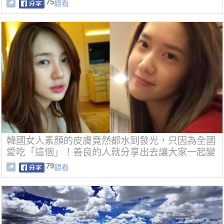
75
觀看
韓國女人素顏的皮膚竟然都水到發光，只因為全國
愛吃「這個」！善良的人就分享出去讓大家一起變
漂亮～
79
觀看