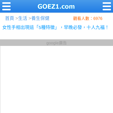
首頁
>
生活
>
養生保健
觀看人數：6976
女性手相出現這「5種特徵」，早晚必發，十人九福！
google廣告