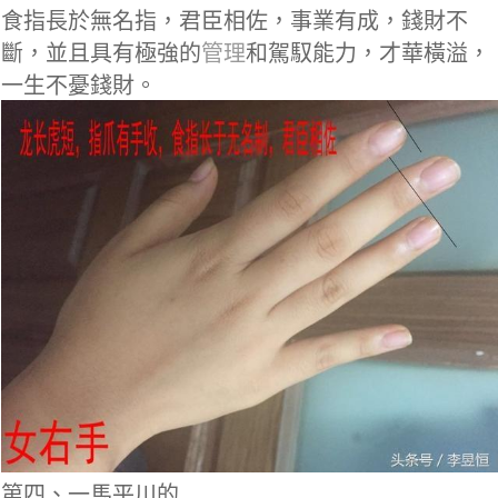
食指長於無名指，君臣相佐，事業有成，錢財不
斷，並且具有極強的
管理
和駕馭能力，才華橫溢，
一生不憂錢財。
第四、一馬平川的