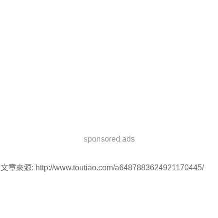
sponsored ads
文章來源: http://www.toutiao.com/a6487883624921170445/