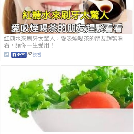
紅糖水來刷牙太驚人，愛吸煙喝茶的朋友趕緊看
看，讓你一生受用！
52
觀看