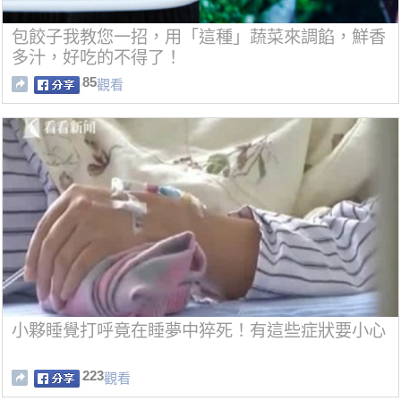
包餃子我教您一招，用「這種」蔬菜來調餡，鮮香
多汁，好吃的不得了！
85
觀看
小夥睡覺打呼竟在睡夢中猝死！有這些症狀要小心
223
觀看