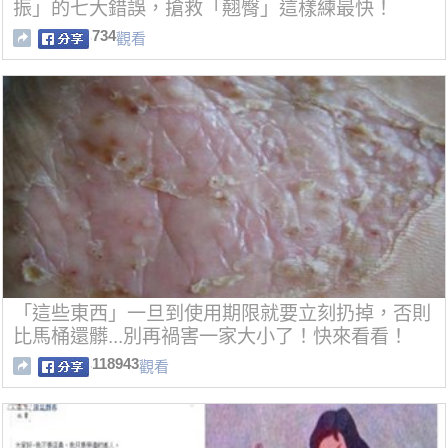
振」的七大錯誤，搶救「翹臀」這樣練最快！
734
觀看
「這些東西」一旦到使用期限就要立刻扔掉，否則
比馬桶還髒...別再禍害一家大小了！快來看看！
118943
觀看