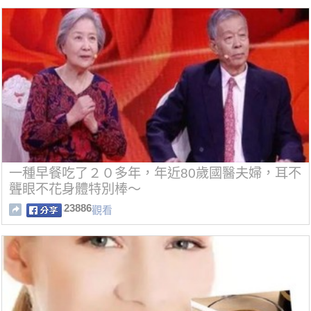
一種早餐吃了２０多年，年近80歲國醫夫婦，耳不
聾眼不花身體特別棒～
23886
觀看