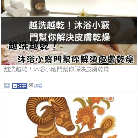
越洗越乾！沐浴小竅門幫你解決皮膚乾燥
80
觀看