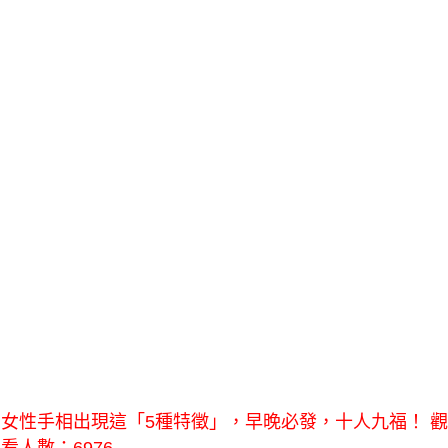
女性手相出現這「5種特徵」，早晚必發，十人九福！ 觀