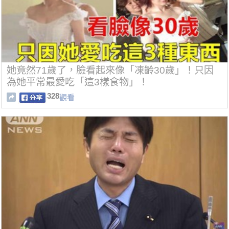
她竟然71歲了，臉看起來像「凍齡30歲」！只因
為她平常最愛吃「這3樣食物」！
328
觀看