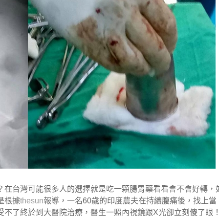
？在台灣可能很多人的選擇就是吃一顆腸胃藥看看會不會好轉，
是根據
thesun
報導，一名60歲的印度農夫在持續腹痛後，找上當
受不了終於到大醫院治療，醫生一照內視鏡跟X光卻立刻傻了眼