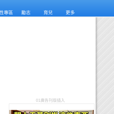
性專區
勵志
育兒
更多
01廣告刊版插入