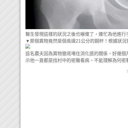
醫生發現這樣的狀況之後也嚇傻了，連忙為他進行
▼那個異物竟然是個長達21公分的鋼杯！根據狀
這名農夫因為異物徹底堵住消化道的關係，好幾個
示他一直都是找村中的密醫看病，不能理解為何密