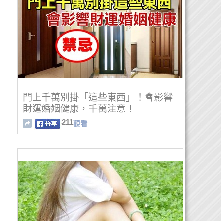
門上千萬別掛「這些東西」！會影響
財運婚姻健康，千萬注意！
211
觀看