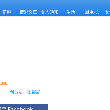
奇趣
精彩文章
女人須知
生活
風水-命
女
理
836
月，一問竟是「密醫診