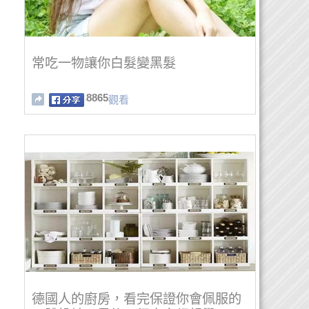
常吃一物讓你白髮變黑髮
8865
觀看
德國人的廚房，看完保證你會佩服的