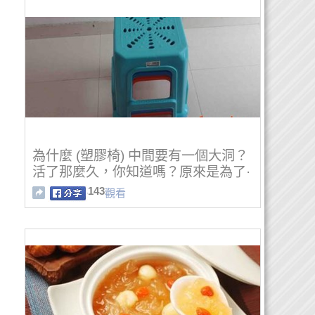
為什麼 (塑膠椅) 中間要有一個大洞？
活了那麼久，你知道嗎？原來是為了·
·····
143
觀看