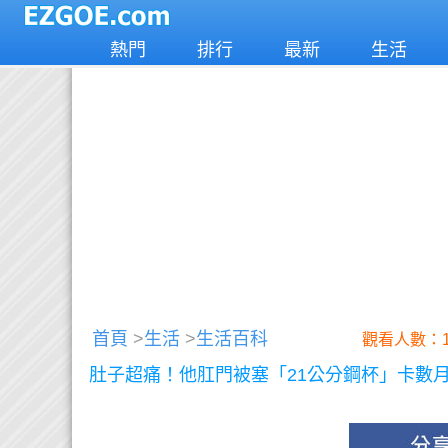
熱門
排行
最新
生活
首頁
>
生活
>
生活百科
觀看人數：1
肚子超痛！他肛門被塞「21公分鋼杯」卡數