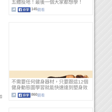
五體投地！最後一個大家都想學！
145
觀看
不需要任何健身器材，只要跟這12個
健身動態圖學習就能快速達到塑身效
果！
860
觀看
如
！