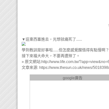
▼這東西塞進去，光想就痛死了......
學到教訓是好事啦......但怎麼感覺醒悟得有點
接下來福大命大，不要再遭殃了。
» 原文網站:http://www.life.com.tw/?app=view&no=
文章來源: https://www.thesun.co.uk/news/5018398/fa
google廣告