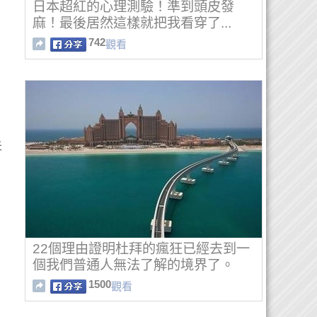
日本超紅的心理測驗！準到頭皮發
麻！最後居然這樣就把我看穿了...
742
觀看
夫
22個理由證明杜拜的瘋狂已經去到一
個我們普通人無法了解的境界了。
1500
觀看