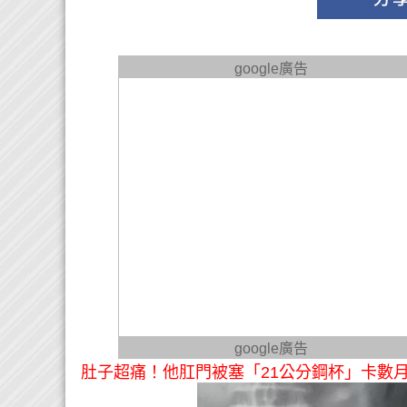
google廣告
google廣告
肚子超痛！他肛門被塞「21公分鋼杯」卡數月