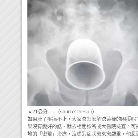
▲21公分......（source:
thesun
）
如果肚子疼痛不止，大家會怎麼解決這樣的困擾呢
果沒有變好的話，就去相關診所或大醫院檢查。可
地的「密醫」治療，沒想到症狀愈來愈嚴重，他忍