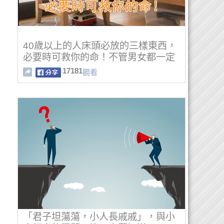
40歲以上的人床頭必放的三樣東西，
必要時可救你的命！不管男女都一定
要看看！
17181
觀看
「君子坦蕩蕩，小人長戚戚」，與小