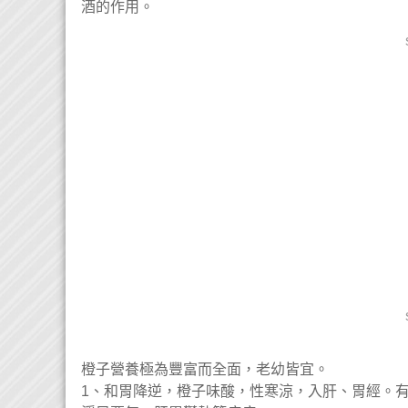
酒的作用。
橙子營養極為豐富而全面，老幼皆宜。
1、和胃降逆，橙子味酸，性寒涼，入肝、胃經。