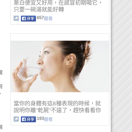
蔥白便宜又好用，在感冒初期喝它，
只要一碗湯就能好轉
657
觀看
嚨
時
、
當你的身體有這8種表現的時候，就
說明你離“乾屍”不遠了，趕快看看你
有沒有這些症狀吧
193
觀看
醒