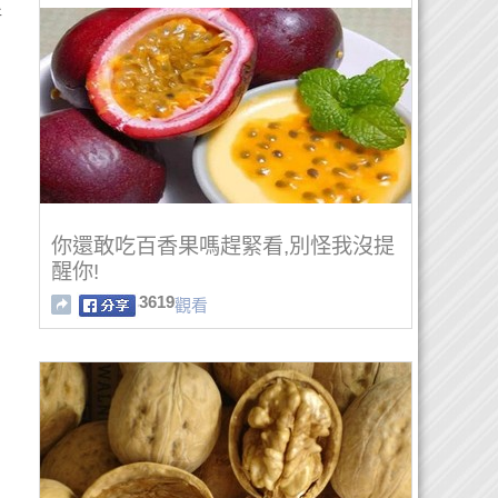
新
你還敢吃百香果嗎趕緊看,別怪我沒提
醒你!
3619
觀看