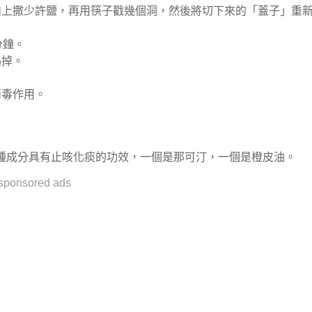
肉上撒少許鹽，再用筷子戳幾個洞，然後將切下來的「蓋子」重
分鐘。
喝掉。
消毒作用。
種成分具有止咳化痰的功效，一個是那可汀，一個是橙皮油。
sponsored ads