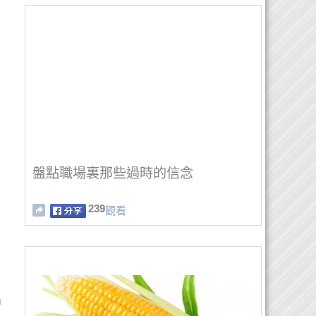
盤點職場裏那些過時的信念
239
觀看
中