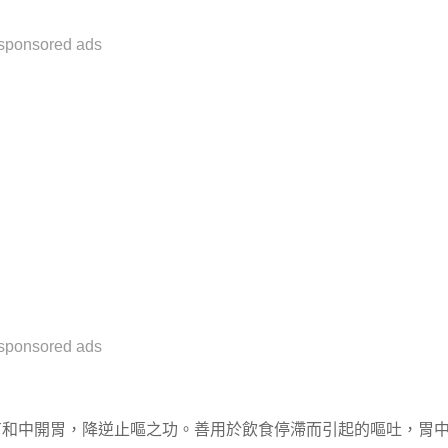
sponsored ads
sponsored ads
有和中開胃，降逆止嘔之功。善用於飲食停滯而引起的嘔吐，胃