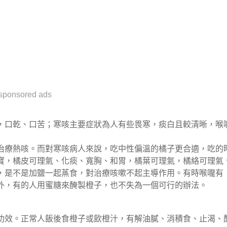
sponsored ads
，口乾、口苦；寒咳主要症狀為人有些畏寒，痰白且較清晰，喉
治療熱咳。而對寒咳病人來說，吃中性偏溫的橘子更合適，吃的
寶，橘皮可理氣、化痰、寬胸、和胃，橘葉可理氣，橘絡可理氣
，是不是加鹽一起蒸食，對治療咳嗽不起主導作用。有時喉嚨有
外，有的人用蜜糖來醃製橙子，也不失為一個可行的辦法。
功效。正常人飯後食橙子或飲橙汁，有解油膩、消積食、止渴、