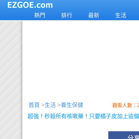
熱門
排行
最新
生活
首頁
>
生活
>
養生保健
觀看人數：2
超強！秒殺所有咳嗽藥！只要橘子皮加上這個東