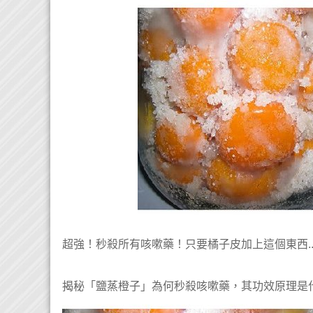
超強！秒殺所有咳嗽藥！只要橘子皮加上這個東西.
揭秘「鹽蒸橙子」為何秒殺咳嗽藥，其功效原理是