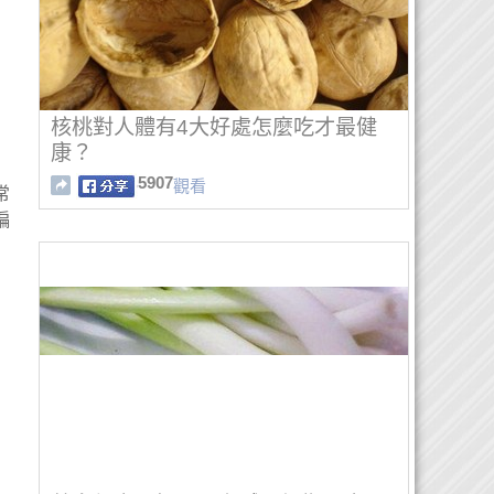
核桃對人體有4大好處怎麼吃才最健
康？
5907
觀看
常
偏