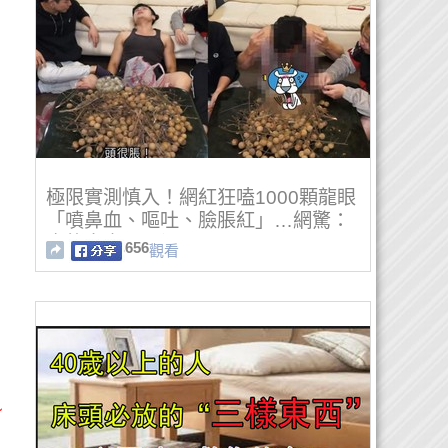
極限實測慎入！網紅狂嗑1000顆龍眼
「噴鼻血、嘔吐、臉脹紅」…網驚：
真的出事了(影
656
觀看
~