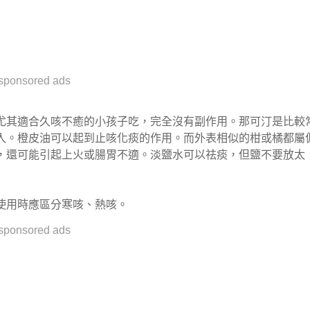
sponsored ads
尤其適合久咳不癒的小孩子吃，完全沒有副作用。那可汀是比較
入。橙皮油可以起到止咳化痰的作用。而外表相似的柑或橘都屬
，還可能引起上火或腸胃不適。淡鹽水可以祛痰，但鹽不要放太
使用時應區分寒咳、熱咳。
sponsored ads