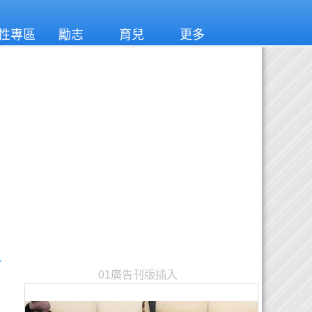
性專區
勵志
育兒
更多
~
01廣告刊版插入