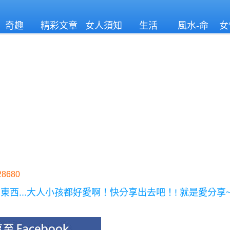
奇趣
精彩文章
女人須知
生活
風水-命
女
理
8680
西...大人小孩都好愛啊！快分享出去吧！! 就是愛分享