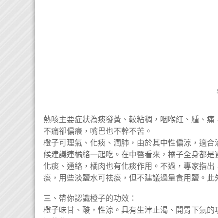
熱咳主要症狀為痰發黃、較粘稠，咽喉紅、腫、痛
不痛卻偏癢，嘴巴也不幹不苦。
橙子可理氣、化痰、潤肺，由於其中性偏涼，適合
候建議連橘絡一起吃。在中醫看來，橘子全身都是
化痰、通絡，橘肉也有化痰作用。不過，專家指出
痰，用些淡鹽水可祛痰，但不建議過量食用鹽。此
三、帶你認識橙子的功效：
橙子味甘、酸，性涼。具有生津止渴、開胃下氣的