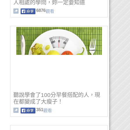
人相處的學問，妳一定要知道
6876
觀看
聽說學會了100分早餐搭配的人，現
在都變成了大瘦子！
351
觀看