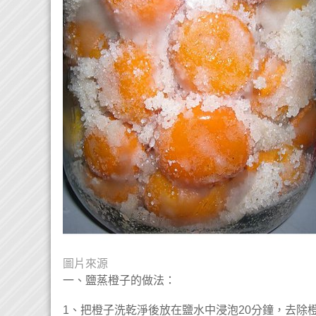
圖片來源
一、鹽蒸橙子的做法：
1、把橙子洗乾淨後放在鹽水中浸泡20分鐘，去除