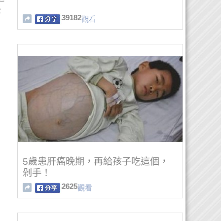
後
39182
觀看
5歲患肝癌晚期，再給孩子吃這個，
剁手！
2625
觀看