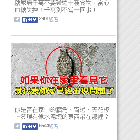
糖尿病千萬不要碰這十種食物，當心
血糖失控！千萬別不當一回事！
2601
觀看
你是否在家中的牆角、窗邊、天花板
上發現有像水泥塊的東西吊在那裡？
如果你在家裡看見牠，就要小心了
6544
觀看