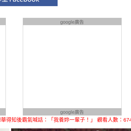
google廣告
google廣告
華得知後霸氣喊話：「我養妳一輩子！」 觀看人數：67