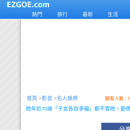
熱門
排行
最新
生活
首頁
>
影音
>
名人娛樂
觀看人數：6
她年近70歲「子女各自享福」都不管她，劉