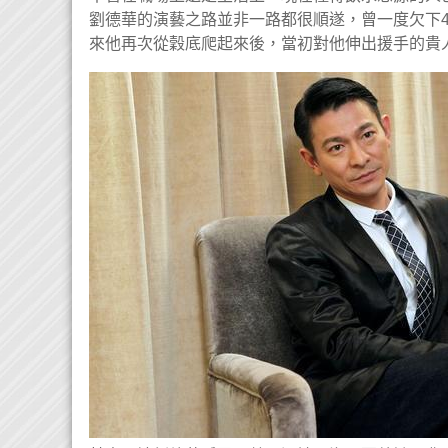
劉德華的演藝之路並非一路都很順遂，曾一度欠下
來他再次從穀底爬起來後，當初對他伸出援手的貴