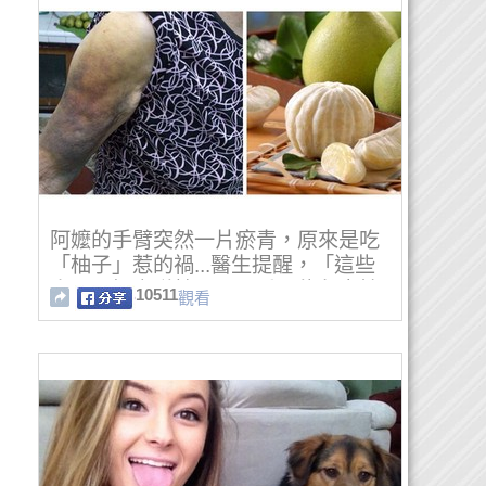
阿嬤的手臂突然一片瘀青，原來是吃
「柚子」惹的禍...醫生提醒，「這些
人」最好少碰柚子，嚴重可能危害性
10511
觀看
命！