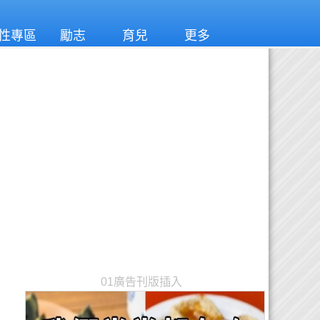
性專區
勵志
育兒
更多
01廣告刊版插入