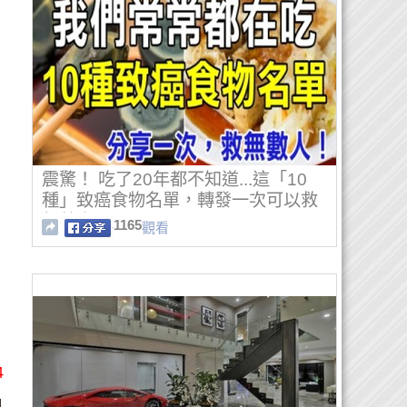
震驚！ 吃了20年都不知道...這「10
種」致癌食物名單，轉發一次可以救
無數人！
1165
觀看
4