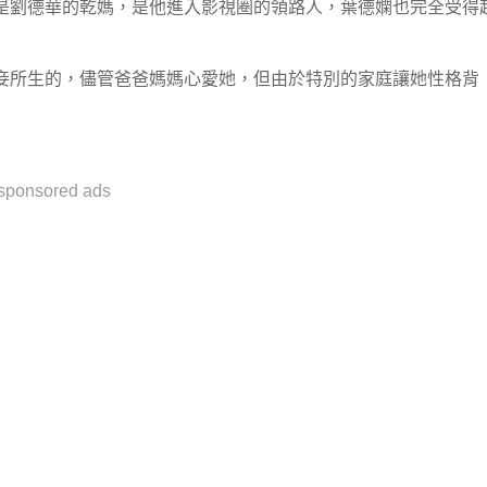
是劉德華的乾媽，是他進入影視圈的領路人，葉德嫻也完全受得
妾所生的，儘管爸爸媽媽心愛她，但由於特別的家庭讓她性格背
sponsored ads