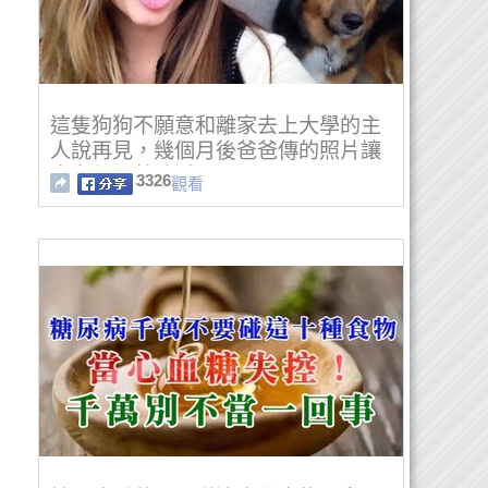
這隻狗狗不願意和離家去上大學的主
人說再見，幾個月後爸爸傳的照片讓
大家都跟著噴淚了！
3326
觀看