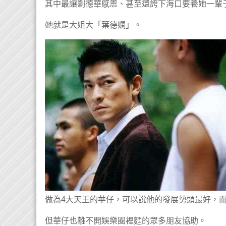
其中最讓劉德華感恩、甚至還誇下海口要養她一輩
她就是大姐大「葉德嫻」。
做為4大天王的華仔，可以說他的發展勢頭最好，
但華仔也離不開娛樂圈裡麵的眾多朋友協助。