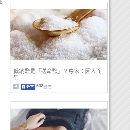
起
低鈉鹽是「送命鹽」？專家：因人而
異
602
觀看