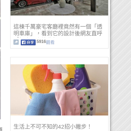
這棟千萬豪宅客廳裡竟然有一個「透
明車庫」，看到它的設計後網友直呼
「根本男人的夢想」！
5916
觀看
生活上不可不知的42招小撇步！
道