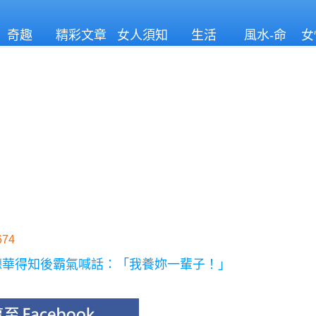
奇趣
精彩文章
女人須知
生活
風水-命
女
理
74
德華得知後霸氣喊話：「我養妳一輩子！」