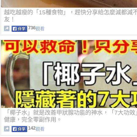
越吃越瘦的「15種食物」，趕快分享給怎麼減都減
友！
736
觀看
「椰子水」就是改善甲狀腺功能的神水，「7大功效
健康，完全零副作用。
142
觀看