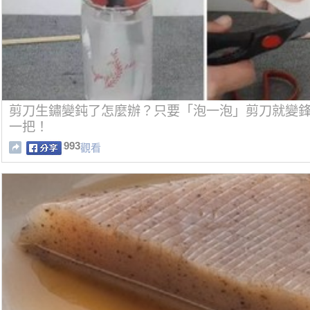
剪刀生鏽變鈍了怎麼辦？只要「泡一泡」剪刀就變
一把！
993
觀看