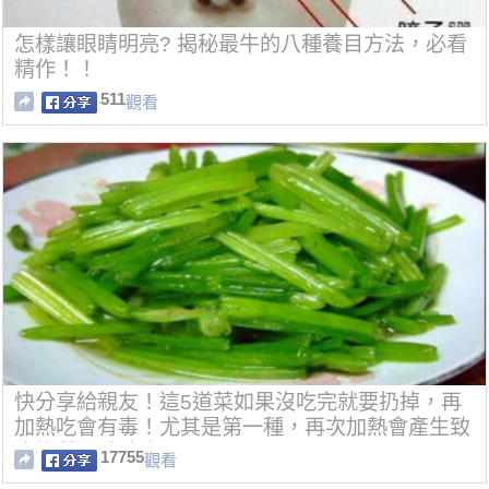
怎樣讓眼睛明亮? 揭秘最牛的八種養目方法，必看
精作！！
511
觀看
快分享給親友！這5道菜如果沒吃完就要扔掉，再
加熱吃會有毒！尤其是第一種，再次加熱會產生致
癌物質亞硝酸鹽！
17755
觀看