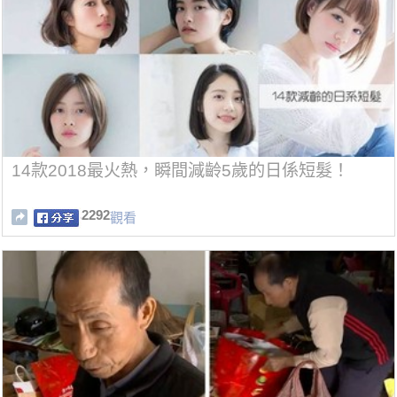
14款2018最火熱，瞬間減齡5歲的日係短髮！
2292
觀看