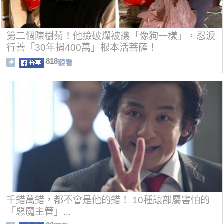
第二個陳樹菊！他撿破爛被譏「像狗一樣」，忍淚
行善「30年捐400萬」根本活菩薩！
818
觀看
千錯萬錯，都不會是他的錯！ 10種讓部屬害怕的
「惡魔主管」...