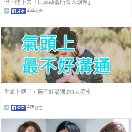
但一吃下去「口感顛覆所有人想像」
262
觀看
生氣上頭了，最不好溝通的3大星座
428
觀看