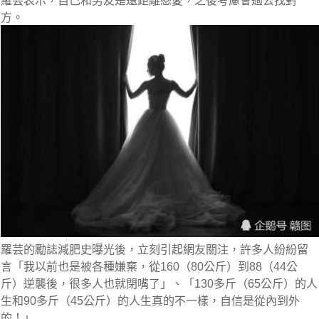
羅芸表示，自己和男友是遠距離戀愛，之後考慮會過去找對
方。
羅芸的勵誌減肥史曝光後，立刻引起網友關注，許多人紛紛留
言「我以前也是被各種嫌棄，從160（80公斤）到88（44公
斤）逆襲後，很多人也就閉嘴了」、「130多斤（65公斤）的人
生和90多斤（45公斤）的人生真的不一樣，自信是從內到外
的！」