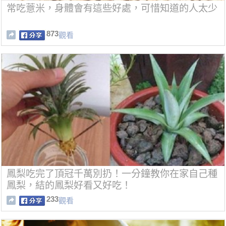
常吃薏米，身體會有這些好處，可惜知道的人太少
873
觀看
鳳梨吃完了頂冠千萬別扔！一分鐘教你在家自己種
鳳梨，結的鳳梨好看又好吃！
233
觀看