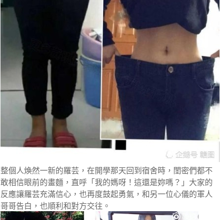
整個人煥然一新的羅芸，在開學那天回到宿舍時，
閨密們都不
敢相信眼前的畫麵，直呼「我的媽呀！這還是妳嗎？」
大家的
反應讓羅芸充滿信心，也再度鼓起勇氣，
和另一位心儀的軍人
哥哥告白，也順利和對方交往。