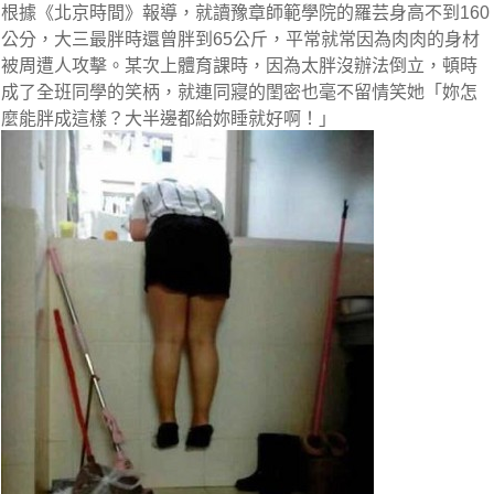
根據《北京時間》報導，就讀豫章師範學院的羅芸身高不到160
公分，大三最胖時還曾胖到65公斤，平常就常因為肉肉的身材
被周遭人攻擊。
某次上體育課時，因為太胖沒辦法倒立，頓時
成了全班同學的笑柄
，就連
同寢的閨密也毫不留情笑她「妳怎
麼能胖成這樣？大半邊都給妳睡就好啊！」