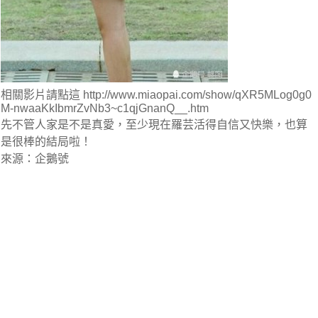
相關影片請點這 http://www.miaopai.com/show/qXR5MLog0g0
M-nwaaKkIbmrZvNb3~c1qjGnanQ__.htm
先不管人家是不是真愛，至少現在羅芸活得自信又快樂，也算
是很棒的結局啦！
來源：企鵝號