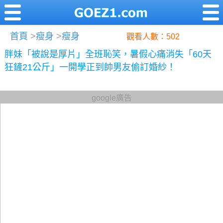
首頁
>
瘦身
>
瘦身
觀看人數：502
胖妹「被說是厚片」全班恥笑，暑假心痛消失「60天
狂鏟21公斤」一開學正到帥男友偷訂婚紗！
google廣告