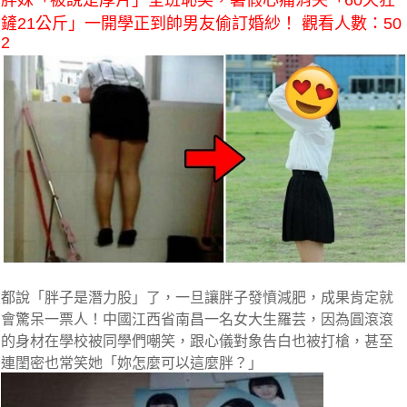
胖妹「被說是厚片」全班恥笑，暑假心痛消失「60天狂
鏟21公斤」一開學正到帥男友偷訂婚紗！ 觀看人數：50
2
都說「胖子是潛力股」了，一旦讓胖子發憤減肥，成果肯定就
會驚呆一票人！中國江西省南昌一名女大生羅芸，
因為圓滾滾
的身材在學校被同學們嘲笑，跟心儀對象告白也被打槍
，甚至
連閨密也常笑她「妳怎麼可以這麼胖？」