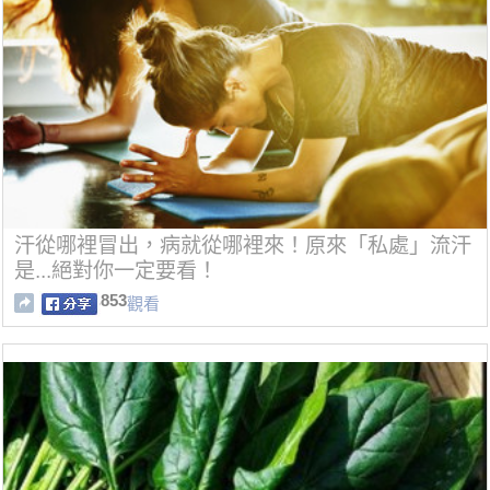
汗從哪裡冒出，病就從哪裡來！原來「私處」流汗
是...絕對你一定要看！
853
觀看