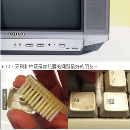
▼10、牙刷和棉簽是你骯髒的鍵盤最好的朋友。