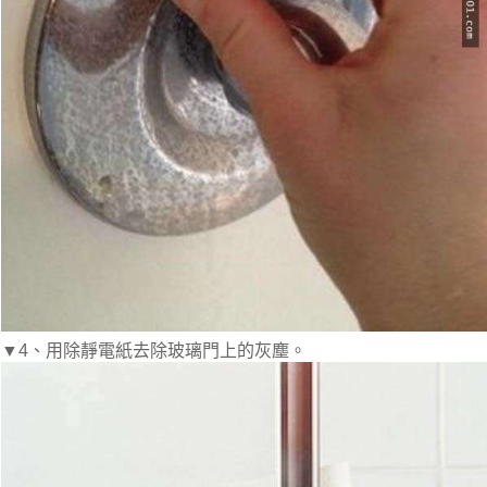
▼4、用除靜電紙去除玻璃門上的灰塵。