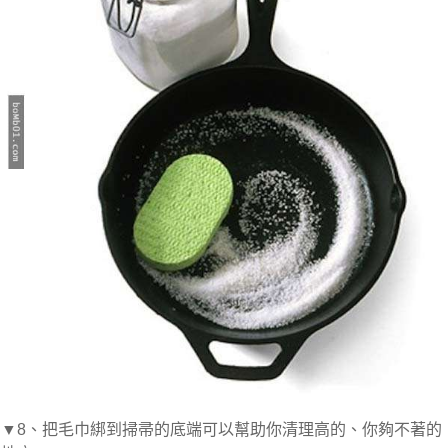
▼8、把毛巾綁到掃帚的底端可以幫助你清理高的、你夠不著的