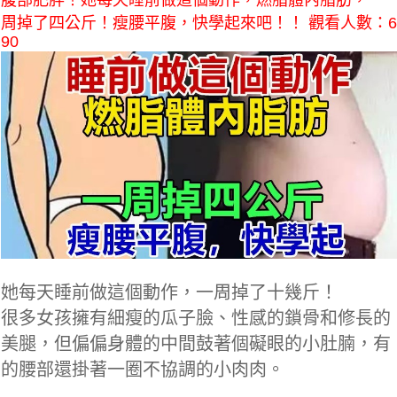
腹部肥胖！她每天睡前做這個動作，燃脂體內脂肪，一
周掉了四公斤！瘦腰平腹，快學起來吧！！ 觀看人數：6
90
她每天睡前做這個動作，一周掉了十幾斤！
很多女孩擁有細瘦的瓜子臉、性感的鎖骨和修長的
美腿，但偏偏身體的中間鼓著個礙眼的小肚腩，有
的腰部還掛著一圈不協調的小肉肉。