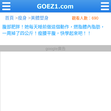
首頁
>
瘦身
>
美體塑身
觀看人數：690
腹部肥胖！她每天睡前做這個動作，燃脂體內脂肪，
一周掉了四公斤！瘦腰平腹，快學起來吧！！
google廣告