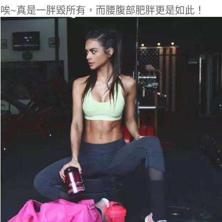
唉~真是一胖毀所有，而腰腹部肥胖更是如此！