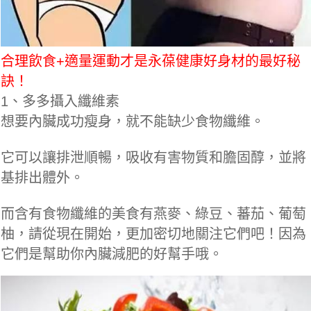
合理飲食+適量運動才是永葆健康好身材的最好秘
訣！
1、多多攝入纖維素
想要內臟成功瘦身，就不能缺少食物纖維。
它可以讓排泄順暢，吸收有害物質和膽固醇，並將
基排出體外。
而含有食物纖維的美食有燕麥、綠豆、蕃茄、葡萄
柚，請從現在開始，更加密切地關注它們吧！因為
它們是幫助你內臟減肥的好幫手哦。