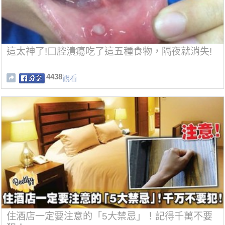
這太神了!口腔潰瘍吃了這五種食物，隔夜就消失!
4438
觀看
住酒店一定要注意的「5大禁忌」！記得千萬不要