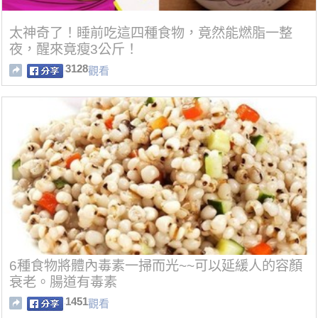
太神奇了！睡前吃這四種食物，竟然能燃脂一整
夜，醒來竟瘦3公斤！
3128
觀看
6種食物將體內毒素一掃而光~~可以延緩人的容顏
衰老。腸道有毒素
1451
觀看