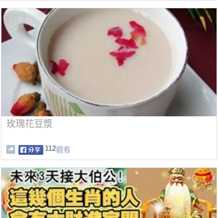
玫瑰花豆漿
112
觀看