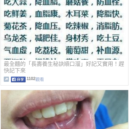
最全麵的「長壽養生秘訣順口溜」好記又實用！趕
快記下來
1102
觀看