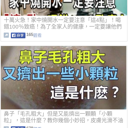
十萬火急！家中燒開水一定要注意「這4點」！喝
錯100％致癌！為了全家人的健康，一定要讓他們
知道！
165
觀看
鼻子「毛孔粗大」但是又能擠出一顆顆「小顆
粒」，這是什麼？教你幾個小妙招，皮膚光滑不油
膩！