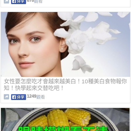
678
觀看
女性要怎麼吃才會越來越美白！10種美白食物報你
知！快學起來交替吃吧！
1249
觀看