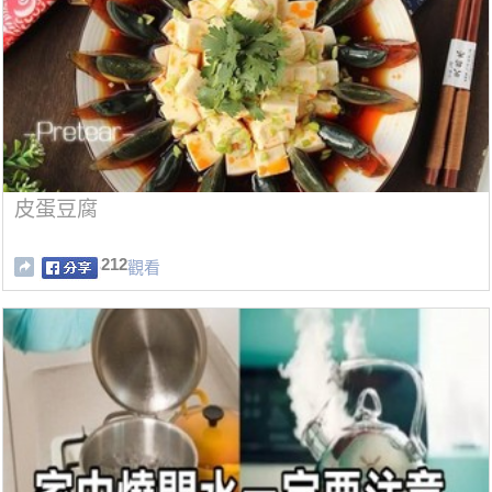
皮蛋豆腐
212
觀看