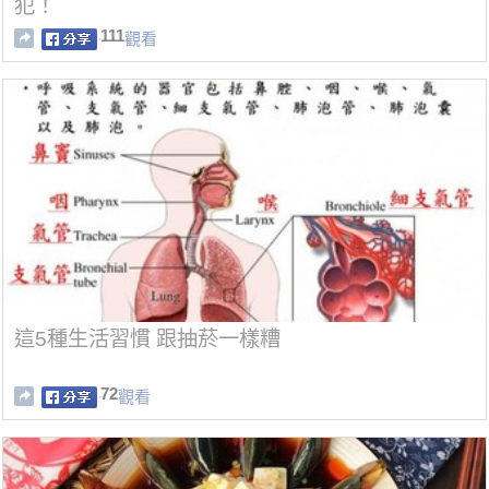
犯！
111
觀看
這5種生活習慣 跟抽菸一樣糟
72
觀看