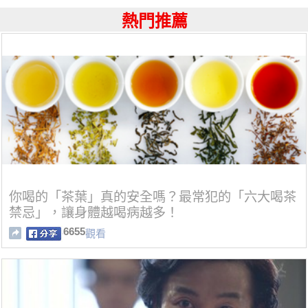
熱門推薦
你喝的「茶葉」真的安全嗎？最常犯的「六大喝茶
禁忌」，讓身體越喝病越多！
6655
觀看