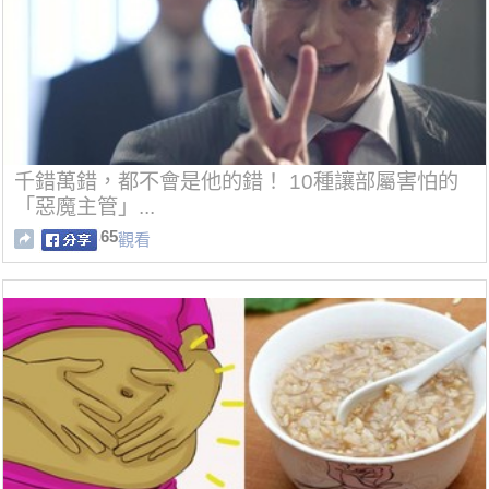
千錯萬錯，都不會是他的錯！ 10種讓部屬害怕的
「惡魔主管」...
65
觀看