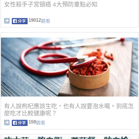
女性殺手子宮頸癌 4大預防重點必知
19012
觀看
有人說枸杞應該生吃，也有人說要泡水喝。到底怎
麼吃才比較健康呢？
159
觀看