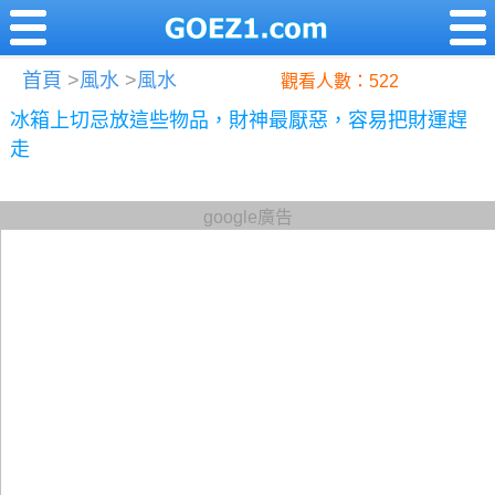
首頁
>
風水
>
風水
觀看人數：522
冰箱上切忌放這些物品，財神最厭惡，容易把財運趕
走
google廣告