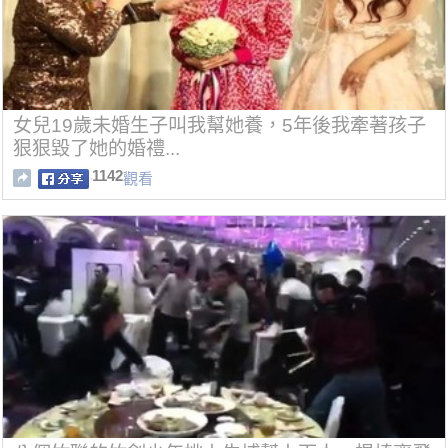
女兒19歲未婚生子叫我幫她養，5年後我牽著孩子
狠狠毀了她的婚禮...
1142
觀看