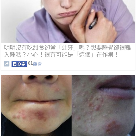
明明沒有吃甜食卻常「蛀牙」嗎？想要睡覺卻很難
入睡嗎？小心！很有可能是「這個」在作祟！
61
觀看