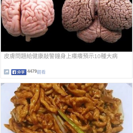
皮膚問題給健康敲警鐘身上癢癢預示10種大病
4479
觀看