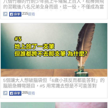
八個竹聯的竹劍少年挑上牛埔幫上百人，棍棒齊飛
的混戰後八名兄弟全身而退，這一役，不僅成為當
時社會矚目的焦點，從此也成為江湖傳奇。」
215
觀看
5個讓大人想破腦袋但「6歲小孩反而都能答對」的
腦筋急轉彎題目，#5 用常識去想是不可能答對
的！
205
觀看