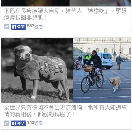
下巴狂長痘痘讓人自卑，這些人「這樣吃」，驅退
痘痘長回嬰兒肌！
537
觀看
全世界只有德國不會出現流浪狗，當所有人知道事
情的真相後，都紛紛拜服了！
143
觀看