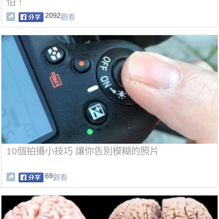
怕！
2092
觀看
10個拍攝小技巧 讓你告別模糊的照片
69
觀看