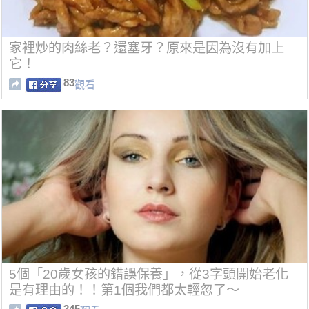
家裡炒的肉絲老？還塞牙？原來是因為沒有加上
它！
83
觀看
5個「20歲女孩的錯誤保養」，從3字頭開始老化
是有理由的！！第1個我們都太輕忽了～
345