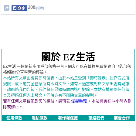
208
觀看
關於 EZ生活
EZ生活 一個創新多用戶部落格平台。網友可以在這裡免費創建自己的部落
格頻道!分享學習的經驗。
本站所有文章由會員即時發表，由於本站是受到「即時發表」運作方式所
規限，故不能完全監察所有即時文章，如有不適當或對於文章出處有疑慮
，請聯絡我們告知，我們將在最短時間內進行撤除。本站有權刪除任何留
言及拒絕任何人士發文，同時亦有不刪除文章的權利。
若有任何文章侵犯到您的權益，請瑱妥
侵權舉報
，本站將會在24小時內刪
除或修正。
使用條款
隱私條款
著作權保護
聯絡我們
廣告合作