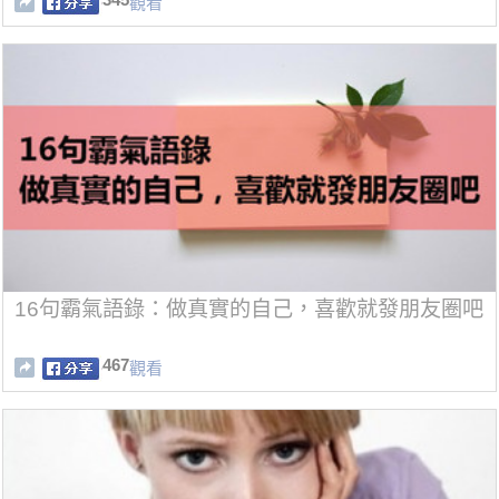
觀看
16句霸氣語錄：做真實的自己，喜歡就發朋友圈吧
467
觀看