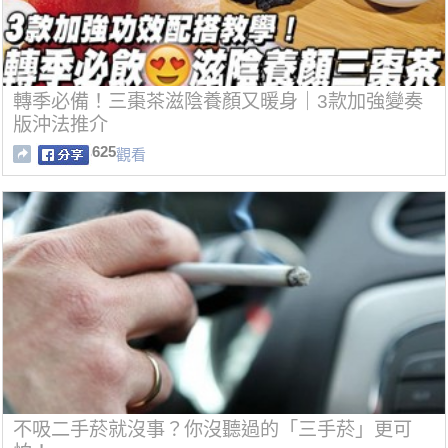
轉季必備！三棗茶滋陰養顏又暖身｜3款加強變奏
版沖法推介
625
觀看
不吸二手菸就沒事？你沒聽過的「三手菸」更可