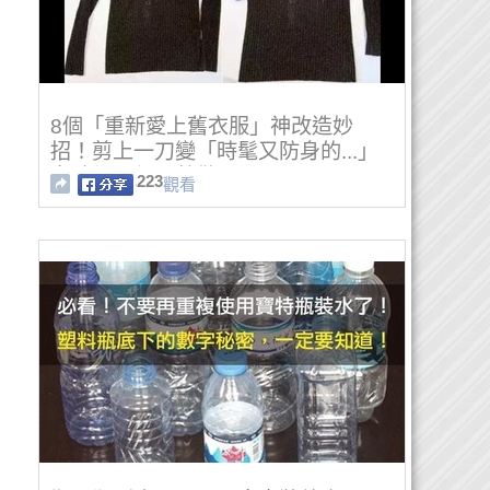
8個「重新愛上舊衣服」神改造妙
招！剪上一刀變「時髦又防身的...」
女孩們全都跟著做！
223
觀看