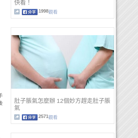
快看！
1998
觀看
手
肚子脹氣怎麼辦 12個妙方趕走肚子脹
後
氣
2571
觀看