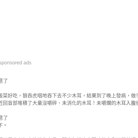
sponsored ads
飯菜好吃，狼吞虎咽地吞下去不少木耳，結果到了晚上發病，做
近回盲部堆積了大量沒嚼碎、未消化的木耳！未嚼爛的木耳入腹
下。