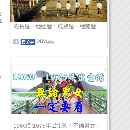
動
和
成長是一種經歷，成熟是一種閱歷
3419
觀看
泡
196O到1975年出生的，不論男女，