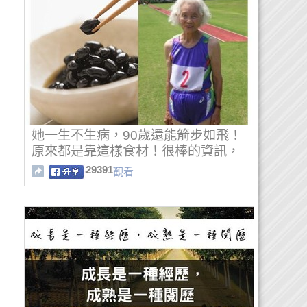
她一生不生病，90歲還能箭步如飛！
原來都是靠這樣食材！很棒的資訊，
試了一個月身體就有感覺！
29391
觀看