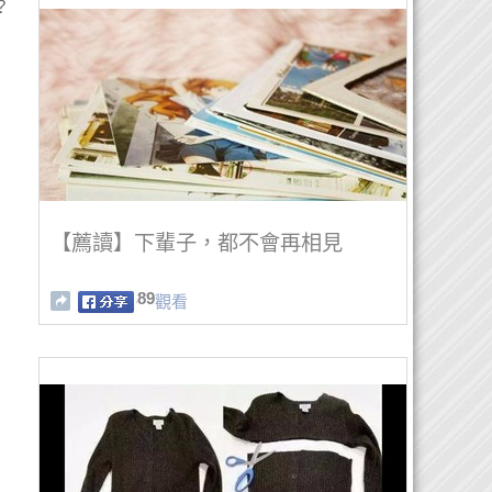
？
【薦讀】下輩子，都不會再相見
89
觀看