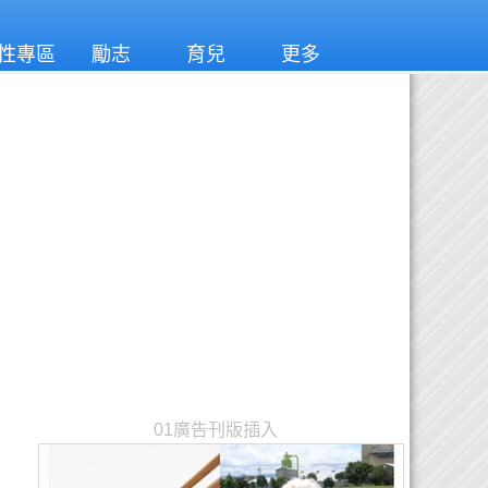
性專區
勵志
育兒
更多
01廣告刊版插入