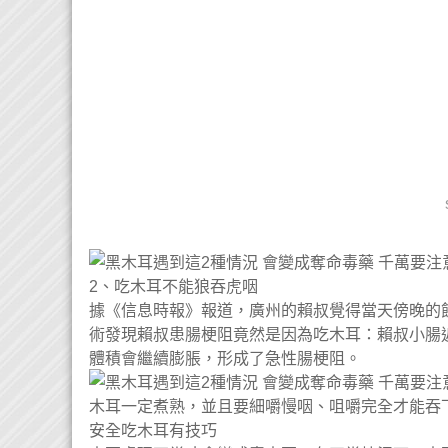
2、吃木耳不能狼吞虎咽
據《信息時報》報道，廣州的賴叔覺得當天傍晚的
術發現賴叔患腸梗阻竟然是因為吃木耳：賴叔小腸
體積會繼續膨脹，形成了急性腸梗阻。
木耳一定煮熟，並且要細嚼慢咽、咀嚼完全才能吞
安全吃木耳有技巧