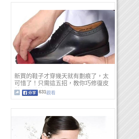
新買的鞋子才穿幾天就有劃痕了，太
可惜了！只需這五招，教你巧修復皮
鞋，舊貌換新顏！！
631
觀看