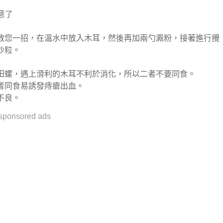
教您一招，在溫水中放入木耳，然後再加兩勺澱粉，接著進行攪
沙粒。
田螺，遇上滑利的木耳不利於消化，所以二者不要同食。
者同食易誘發痔瘡出血。
不良。
sponsored ads