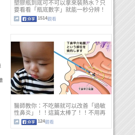
塑膠瓶到底可不可以拿來裝熱水？只
要看看「瓶底數字」就能一秒分辨！
1514
觀看
量
糟
醫師教你：不吃藥就可以改善「過敏
性鼻炎」！！這篇太棒了！！不用再
打噴嚏了…
124
觀看