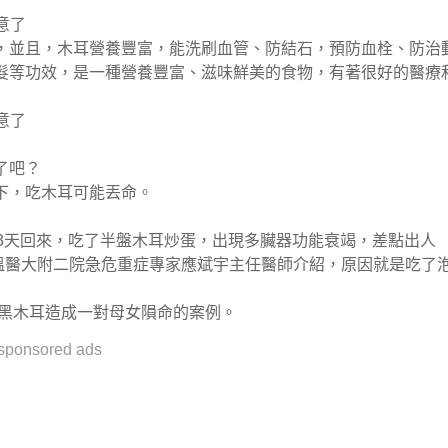
，並且，木耳營養豐富，能洗刷血管、防結石，預防血栓、防治
髮等功效，是一種營養豐富、滋味鮮美的食物，有著很好的醫療
了吧？
下，吃木耳可能丟命。
3天回來，吃了半盤木耳炒蛋，出現多臟器功能衰竭，差點出人
。溫醫大附二院急危重症專家應斌宇主任醫師介紹，原因就是吃了
泡黑木耳造成一對母女隕命的案例。
sponsored ads