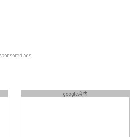
sponsored ads
google廣告