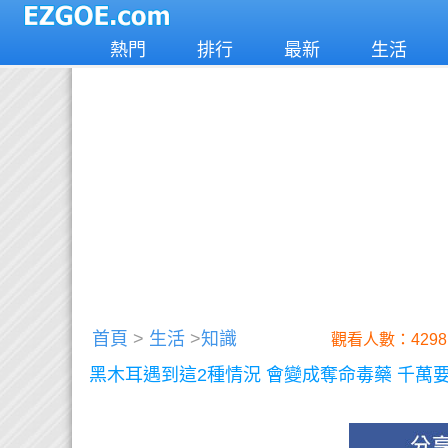
熱門
排行
最新
生活
首頁
>
生活
>
知識
觀看人數：4298
黑木耳遇到這2種情況 會變成奪命毒藥 千萬