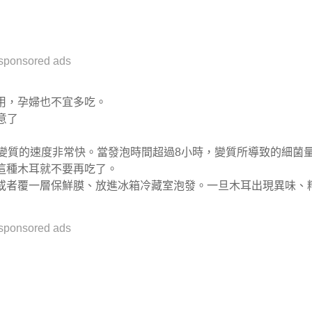
sponsored ads
用，孕婦也不宜多吃。
變質的速度非常快。當發泡時間超過8小時，變質所導致的細菌
這種木耳就不要再吃了。
或者覆一層保鮮膜、放進冰箱冷藏室泡發。一旦木耳出現異味、
sponsored ads