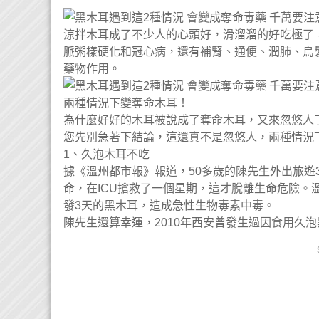
涼拌木耳成了不少人的心頭好，滑溜溜的好吃極了
脈粥樣硬化和冠心病，還有補腎、通便、潤肺、烏
藥物作用。
兩種情況下變奪命木耳！
為什麼好好的木耳被說成了奪命木耳，又來忽悠人
您先別急著下結論，這還真不是忽悠人，兩種情況
1、久泡木耳不吃
據《溫州都市報》報道，50多歲的陳先生外出旅遊
命，在ICU搶救了一個星期，這才脫離生命危險
發3天的黑木耳，造成急性生物毒素中毒。
陳先生還算幸運，2010年西安曾發生過因食用久