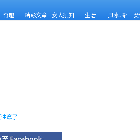
奇趣
精彩文章
女人須知
生活
風水-命
女
理
要注意了