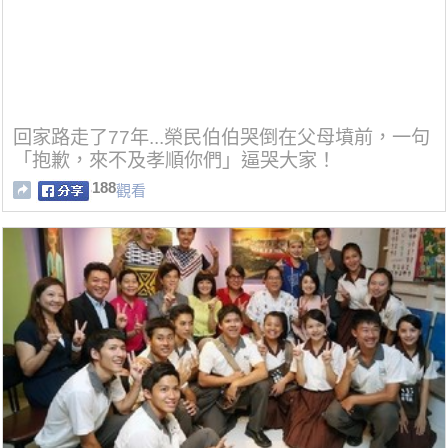
回家路走了77年...榮民伯伯哭倒在父母墳前，一句
「抱歉，來不及孝順你們」逼哭大家！
188
觀看