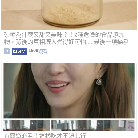
砂糖為什麼又甜又美味？！9種危險的食品添加
物，背後的真相讓人覺得好可怕.....最後一項幾乎
天天都在吃！
1509
觀看
首爾遊必看！這樣吃才不須此行