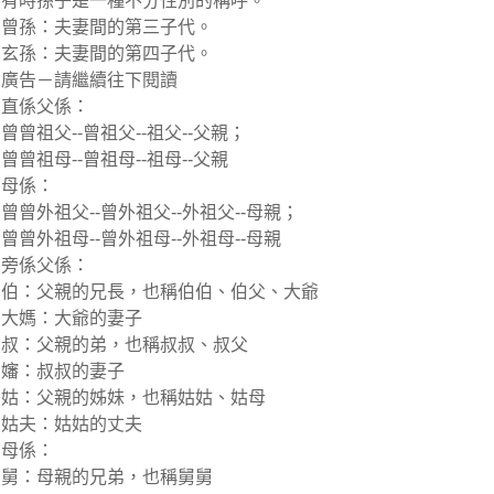
有時孫子是一種不分性別的稱呼。
曾孫：夫妻間的第三子代。
玄孫：夫妻間的第四子代。
廣告－請繼續往下閱讀
直係父係：
曾曾祖父--曾祖父--祖父--父親；
曾曾祖母--曾祖母--祖母--父親
母係：
曾曾外祖父--曾外祖父--外祖父--母親；
曾曾外祖母--曾外祖母--外祖母--母親
旁係父係：
伯：父親的兄長，也稱伯伯、伯父、大爺
大媽：大爺的妻子
叔：父親的弟，也稱叔叔、叔父
嬸：叔叔的妻子
姑：父親的姊妹，也稱姑姑、姑母
姑夫：姑姑的丈夫
母係：
舅：母親的兄弟，也稱舅舅