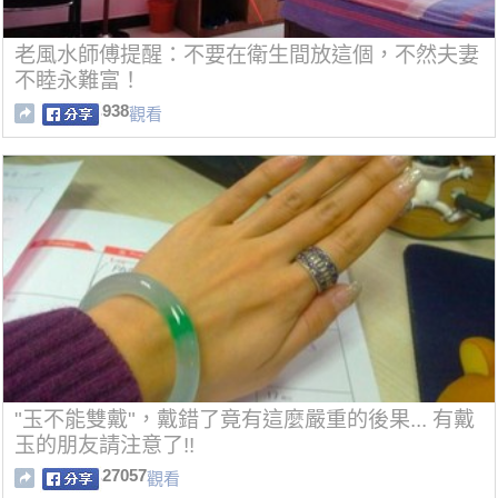
老風水師傅提醒：不要在衛生間放這個，不然夫妻
不睦永難富！
938
觀看
"玉不能雙戴"，戴錯了竟有這麼嚴重的後果... 有戴
玉的朋友請注意了!!
27057
觀看