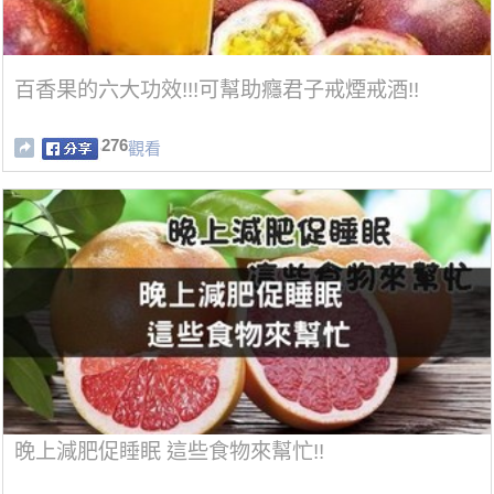
百香果的六大功效!!!可幫助癮君子戒煙戒酒!!
276
觀看
晚上減肥促睡眠 這些食物來幫忙!!