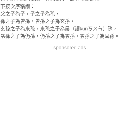
下按次序稱謂：
父之子為子，子之子為孫，
孫之子為曾孫，曾孫之子為玄孫，
玄孫之子為來孫，來孫之子為晜（讀kūnㄎㄨㄣ）孫，
晜孫之子為仍孫，仍孫之子為雲孫，雲孫之子為耳孫。
sponsored ads