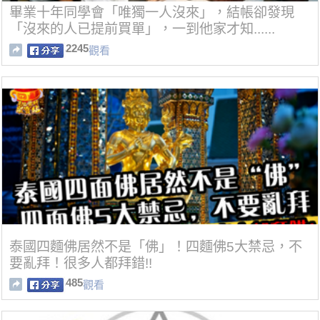
畢業十年同學會「唯獨一人沒來」，結帳卻發現
「沒來的人已提前買單」，一到他家才知......
2245
觀看
泰國四麵佛居然不是「佛」！四麵佛5大禁忌，不
要亂拜！很多人都拜錯!!
485
觀看