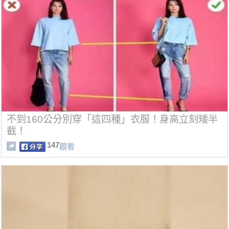
不到160公分別穿「這四種」衣服！身高立刻矮半
截！
147
觀看