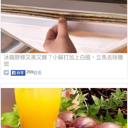
冰箱膠條又黑又髒？小蘇打加上白醋，立馬去除黴
斑
269
觀看