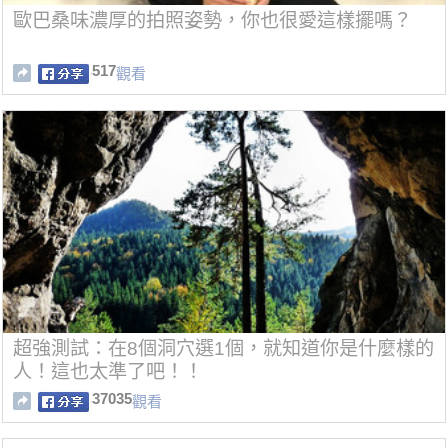
歐巴桑味濃厚的拍照姿勢，你也很愛這樣擺嗎？
517
觀看
超強測試：在8個洞穴選1個，就知道你是什麼樣的
人！這也太準了吧！！
37035
觀看