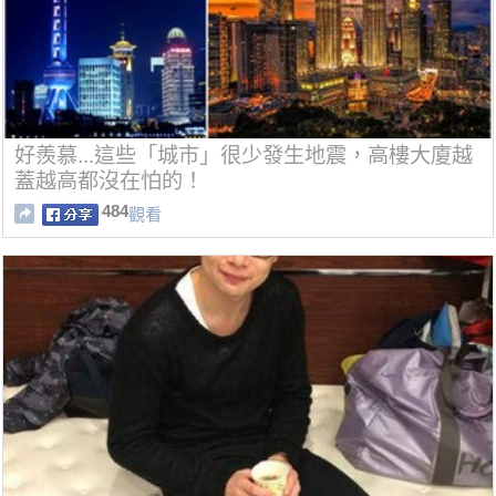
好羨慕...這些「城市」很少發生地震，高樓大廈越
蓋越高都沒在怕的！
484
觀看