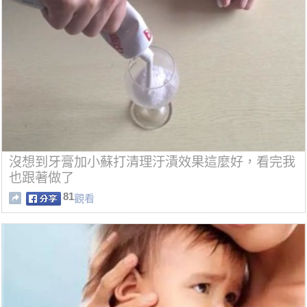
沒想到牙膏加小蘇打清理汙漬效果這麼好，看完我
也跟著做了
81
觀看