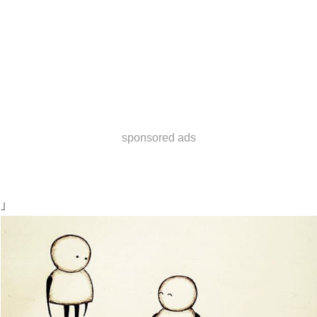
sponsored ads
」