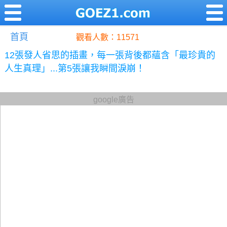
首頁
觀看人數：11571
12張發人省思的插畫，每一張背後都蘊含「最珍貴的
人生真理」...第5張讓我瞬間淚崩！
google廣告