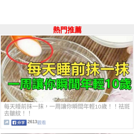
熱門推薦
每天睡前抹一抹，一周讓你瞬間年輕10歲！！祛斑
去皺紋！！
2613
觀看