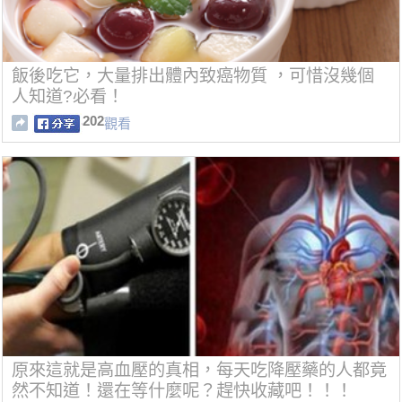
飯後吃它，大量排出體內致癌物質 ，可惜沒幾個
人知道?必看！
202
觀看
原來這就是高血壓的真相，每天吃降壓藥的人都竟
然不知道！還在等什麼呢？趕快收藏吧！！！