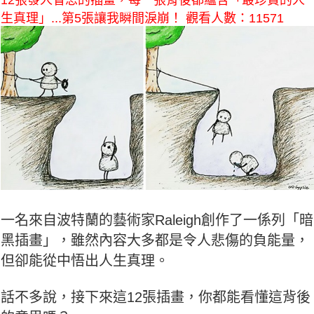
12張發人省思的插畫，每一張背後都蘊含「最珍貴的人
生真理」...第5張讓我瞬間淚崩！ 觀看人數：11571
一名來自波特蘭的藝術家Raleigh創作了一係列「暗
黑插畫」，雖然內容大多都是令人悲傷的負能量，
但卻能從中悟出人生真理。
話不多說，接下來這12張插畫，你都能看懂這背後