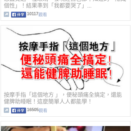
個性」！結果準到「我都要哭了」...
10117
觀看
按摩手指「這個地方 」，便秘頭痛全搞定，還能
健脾助睡眠！這麼簡單人人都能學！
16505
觀看