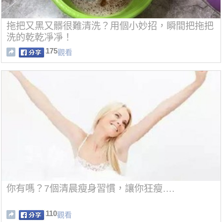
拖把又黑又髒很難清洗？用個小妙招，瞬間把拖把
洗的乾乾凈凈！
175
觀看
你有嗎？7個清晨瘦身習慣，讓你狂瘦….
110
觀看