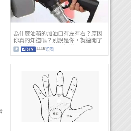
為什麼油箱的加油口有左有右？原因
你真的知道嗎？別說是你，就連開了
多年車的老司機都不知道...！！
1116
觀看
響