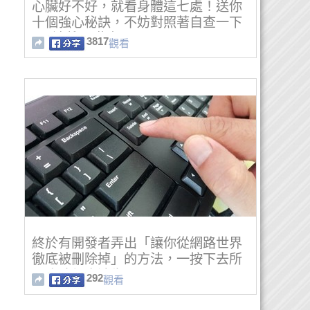
心臟好不好，就看身體這七處！送你
十個強心秘訣，不妨對照著自查一下
吧~遠離心臟病！
3817
觀看
終於有開發者弄出「讓你從網路世界
徹底被刪除掉」的方法，一按下去所
以痕跡都會消失！
292
觀看