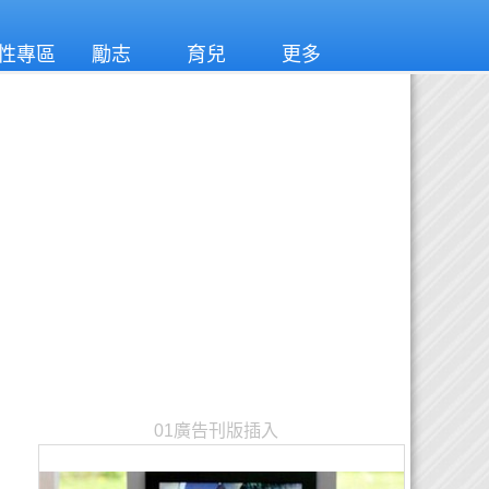
性專區
勵志
育兒
更多
01廣告刊版插入