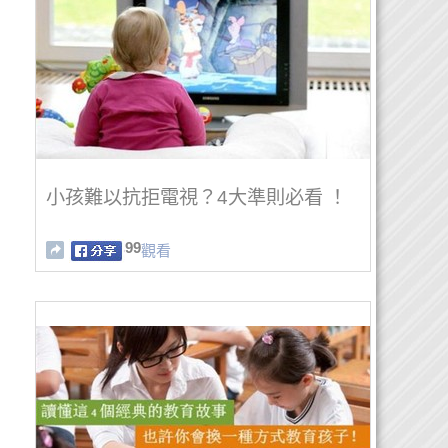
小孩難以抗拒電視？4大準則必看 ！
99
觀看