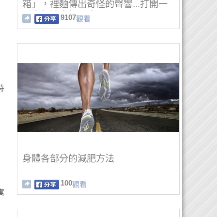
箱」，裡麵傳出奇怪的聲響...打開一
看畫麵讓人好心疼！
9107
觀看
時
身體各部分的減肥方法
100
觀看
寓