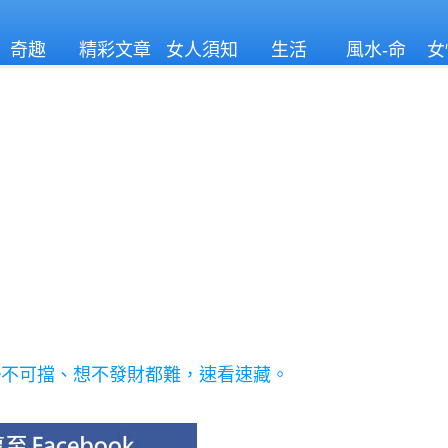
奇趣
精彩文章
女人須知
生活
風水-命
女
理
勢不可擋、想不發財都難，速看速藏。