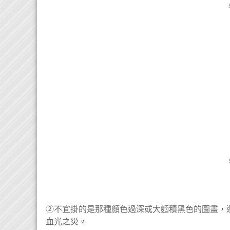
②不宜掛的是那種顏色過深或大麵積黑色的圖畫，
血光之災。