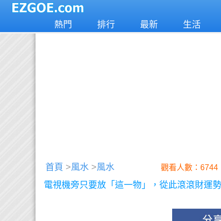
熱門
排行
最新
生活
首頁
>
風水
>
風水
觀看人數：6744
電視機旁只要放「這一物」，從此滾滾財運