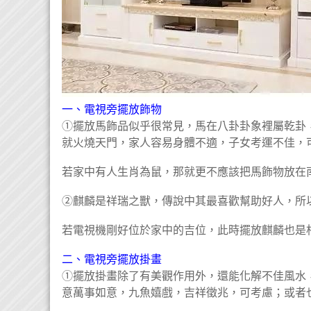
一、電視旁擺放飾物
①擺放馬飾品似乎很常見，馬在八卦卦象裡屬乾卦
就火燒天門，家人容易身體不適，子女考運不佳，
若家中有人生肖為鼠，那就更不應該把馬飾物放在
②麒麟是祥瑞之獸，傳說中其最喜歡幫助好人，所
若電視機剛好位於家中的吉位，此時擺放麒麟也是
二、電視旁擺放掛畫
①擺放掛畫除了有美觀作用外，還能化解不佳風水
意萬事如意，九魚嬉戲，吉祥徵兆，可考慮；或者