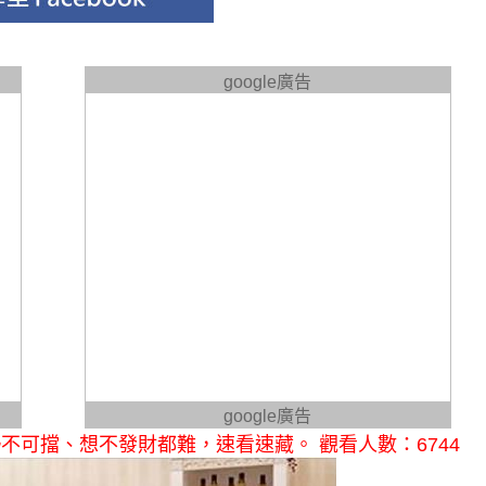
google廣告
google廣告
可擋、想不發財都難，速看速藏。 觀看人數：6744