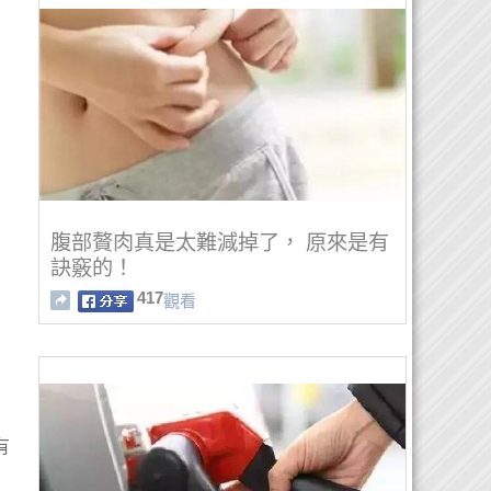
腹部贅肉真是太難減掉了， 原來是有
訣竅的！
417
觀看
有