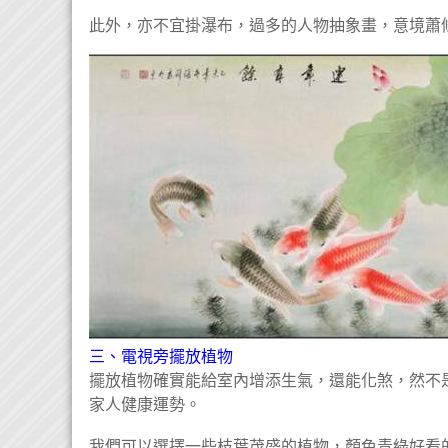
此外，亦不宜掛瀑布，過多的人物抽象畫，意境蕭
三、電視旁擺放植物
擺放植物確實能給室內增添生氣，還能化煞，然不
家人健康運勢。
我們可以選擇一些枝葉茂盛的植物，顏色青綠好看