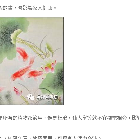
條的畫，會影響家人健康。
是所有的植物都適用，像是杜鵑，仙人掌等就不宜擺電視旁，影
的，如萬年青，紫羅蘭等，可讓家人活力充沛。