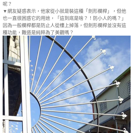
呢？
▼網友疑惑表示，他家從小就是裝這種「劍形欄桿」，但他
也一直很困惑它的用途，「這到底是啥？！防小人的嗎？」
因為一般欄桿都是防止人從樓上掉落，但劍形欄桿並沒有這
種功能，難道是純粹為了美觀嗎？