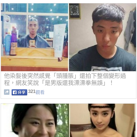
他染髮後突然感覺「頭腫脹」還拍下整個變形過
程，網友笑說「是男版還我漂漂拳無誤」！
321
觀看