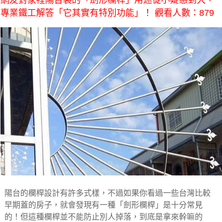
網友對家裡陽台裝的「劍形欄桿」用途從小疑惑到大，
專業鐵工解答「它其實有特別功能」！ 觀看人數：879
陽台的欄桿設計有許多式樣，不過如果你看過一些台灣比較
早期蓋的房子，就會發現有一種「劍形欄桿」是十分常見
的！但這種欄桿並不能防止別人掉落，到底是拿來幹嘛的