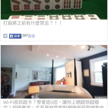
打麻將之前有什麼禁忌？！！
267
觀看
Wi-Fi收訊超卡？學會這5招，讓你上網超快超穩
定！超級實用，尤其是時常面對網速很弱而喊救命