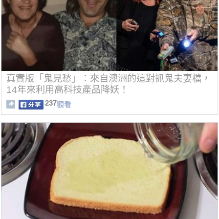
真實版「鬼見愁」：來自澳洲的這對抓鬼夫妻檔，
14年來利用高科技產品降妖！
237
觀看