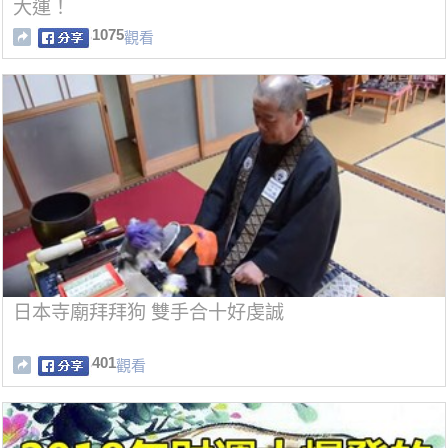
大運！
1075
觀看
日本寺廟拜拜狗 雙手合十好虔誠
401
觀看