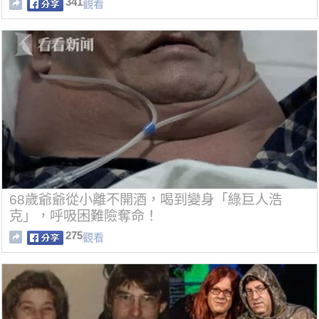
341
觀看
68歲爺爺從小離不開酒，喝到變身「綠巨人浩
克」，呼吸困難險奪命！
275
觀看