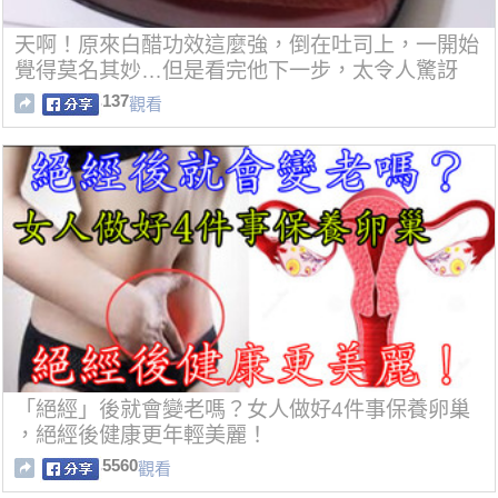
天啊！原來白醋功效這麼強，倒在吐司上，一開始
覺得莫名其妙…但是看完他下一步，太令人驚訝
了....
137
觀看
「絕經」後就會變老嗎？女人做好4件事保養卵巢
，絕經後健康更年輕美麗！
5560
觀看