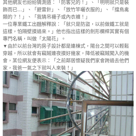
其他網友也紛紛猜測道：「防客兄的！」、「明明就只是裝
飾而已…」、「避雷針」、「放竹竿曬衣服的」、「擋鳥禽
類的？！」、「我猜吊襪子或內衣褲！」
一位專業鐵工出麵解釋說：「就只是防盜，以前做鐵工就是
這樣，怕隔壁摸過來。」他也指出這樣的劍形欄桿其實有個
專門名稱，叫做「太陽花」。
▼由於以前台灣的房子設計都是連棟式，陽台之間可以輕鬆
穿越，所以就會有竊賊連夜摸好幾家，降低被竊賊闖入的機
會，某位網友便表示：「之前鄰居懷疑我們家會跨過去他們
家，我爸一氣之下就叫人來裝！」