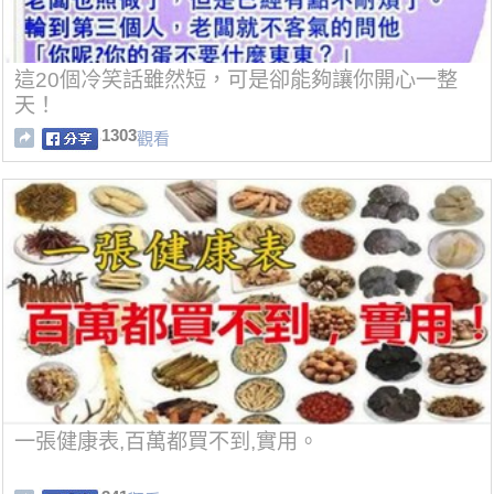
這20個冷笑話雖然短，可是卻能夠讓你開心一整
天！
1303
觀看
一張健康表,百萬都買不到,實用。