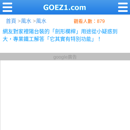
首頁
>
風水
>
風水
觀看人數：879
網友對家裡陽台裝的「劍形欄桿」用途從小疑惑到
大，專業鐵工解答「它其實有特別功能」！
google廣告