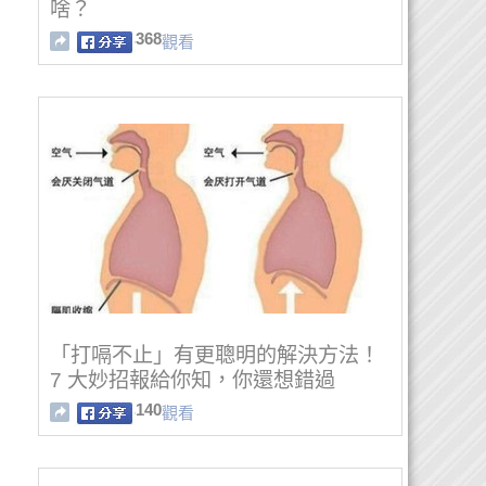
啥？
368
觀看
「打嗝不止」有更聰明的解決方法！
7 大妙招報給你知，你還想錯過
嗎？？
140
觀看