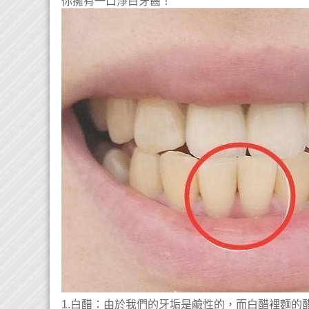
你擁有一口淨白牙齒！
1.白醋：由於我們的牙垢是鹼性的，而白醋裡麵的