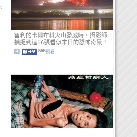
不
智利的卡爾布科火山發威時，攝影師
捕捉到這16張看似末日的恐怖奇景！
555
觀看