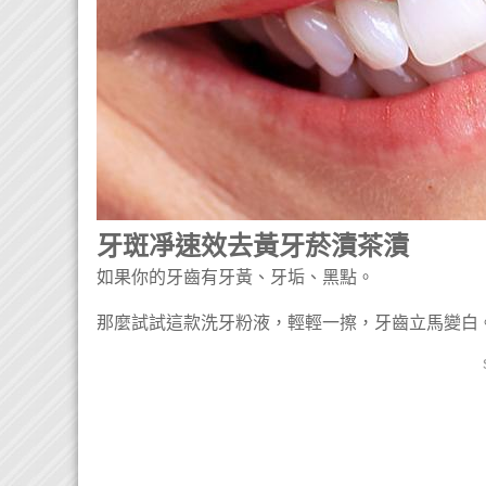
牙斑凈速效去黃牙菸漬茶漬
如果你的牙齒有牙黃、牙垢、黑點。
那麼試試這款洗牙粉液，輕輕一擦，牙齒立馬變白