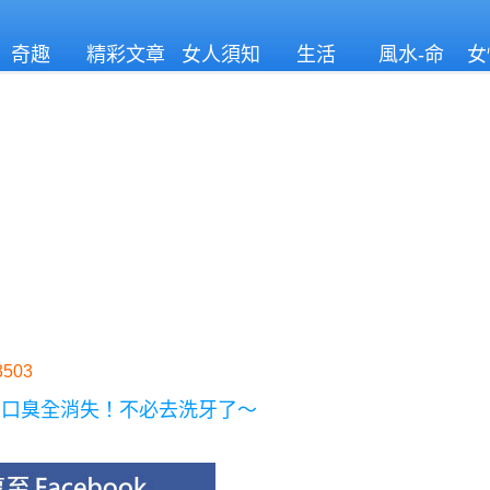
奇趣
精彩文章
女人須知
生活
風水-命
女
理
503
、口臭全消失！不必去洗牙了～