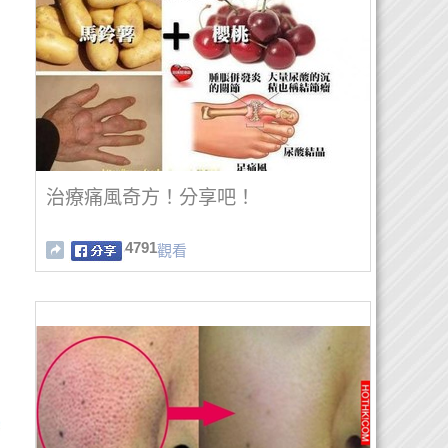
治療痛風奇方！分享吧！
4791
觀看