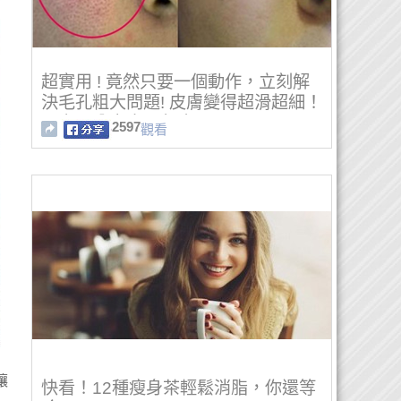
超實用 ! 竟然只要一個動作，立刻解
決毛孔粗大問題! 皮膚變得超滑超細！
一定要分享出 ...超實用 !
2597
觀看
讓
快看！12種瘦身茶輕鬆消脂，你還等