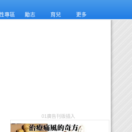
性專區
勵志
育兒
更多
01廣告刊版插入