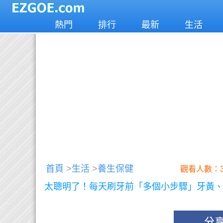
熱門
排行
最新
生活
首頁
>
生活
>
養生保健
觀看人數：3
太聰明了！每天刷牙前「多個小步驟」牙黃