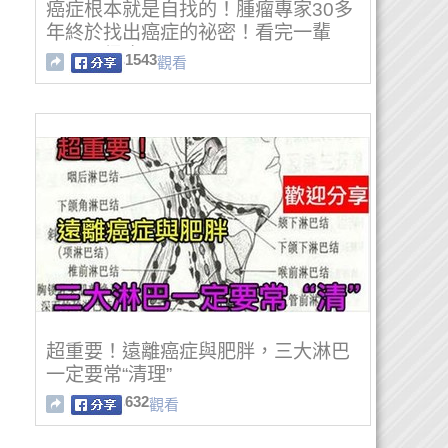
癌症根本就是自找的！腫瘤專家30多
年終於找出癌症的祕密！看完一輩
子，不得癌！
1543
觀看
超重要！遠離癌症與肥胖，三大淋巴
一定要常“清理”
632
觀看