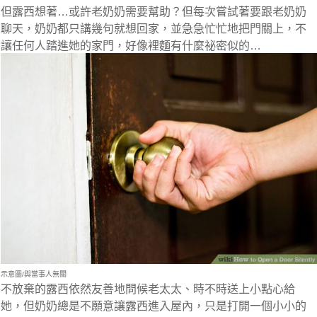
但露西想著…
或許老奶奶需要幫助？
但每次嘗試著要跟老奶奶
聊天，奶奶都只講幾句就想回家，並
急急忙忙地把門關上，不
讓任何人踏進她的家門，好像裡麵有什麼祕密似的…
示意圖/與當事人無關
不放棄的露西依然友善地問候老太太、時不時送上小點心給
她，但奶奶總是不願意讓露西進入屋內，只是打開一個小小的