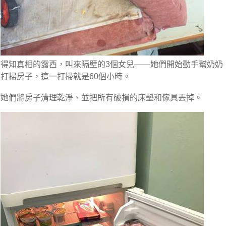
得知真相的露西，叫來隔壁的3個女兒――
她們開始動手幫奶奶
打掃房子，這一打掃就是60個小時
。
她們將房子清理乾淨、並把所有破損的床墊和傢具丟掉。