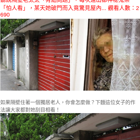
聽說隔壁老太太「有點問題」，每次進出都神秘鬼祟
「怕人看」，某天她破門而入竟驚見屋內... 觀看人數：2
690
如果隔壁住著一個獨居老人，你會怎麼做？下麵這位女子的作
法讓大家都對她刮目相看！