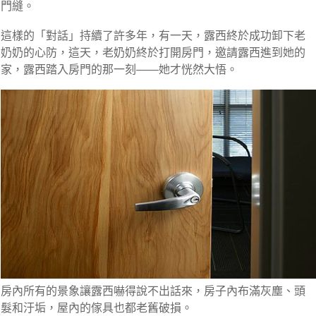
門縫。
這樣的「對話」持續了許多年
，有一天，露西終於成功卸下老
奶奶的心防，這天，老奶奶終於打開房門，邀請露西進到她的
家，
露西踏入房門的那一刻――她才恍然大悟。
房內所有的景象讓露西嚇得說不出話來
，房子內布滿灰塵、頭
髮和汙垢，屋內的傢具也都老舊破損。