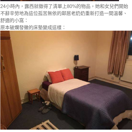
24小時內，露西就徵得了清單上80%的物品，
她和女兒們開始
不辭辛勞地為這位孤苦無依的鄰居老奶奶重新打造一間溫馨、
舒適的小窩：
原本破爛發黴的床墊變成這樣：