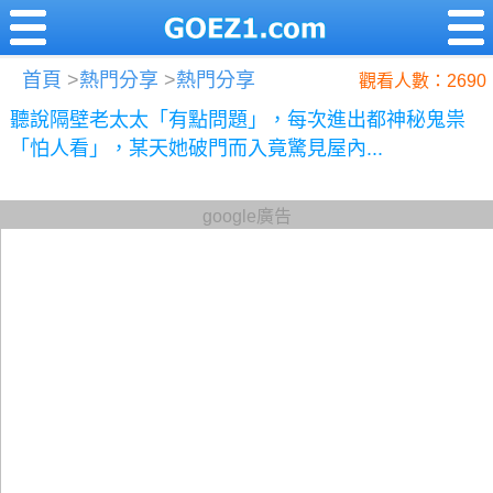
首頁
>
熱門分享
>
熱門分享
觀看人數：2690
聽說隔壁老太太「有點問題」，每次進出都神秘鬼祟
「怕人看」，某天她破門而入竟驚見屋內...
google廣告