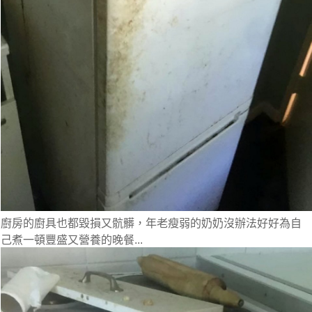
廚房的
廚具也都毀損又骯髒
，年老瘦弱的奶奶沒辦法好好為自
己煮一頓豐盛又營養的晚餐...