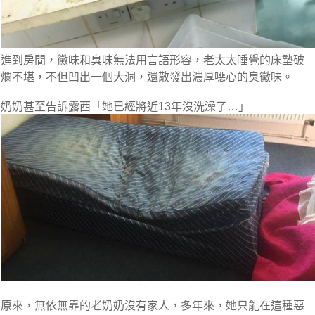
進到房間，
黴味和臭味無法用言語形容
，老太太睡覺的床墊破
爛不堪，不但凹出一個大洞，還散發出濃厚噁心的臭黴味。
奶奶甚至告訴露西
「她已經將近13年沒洗澡了…」
原來，
無依無靠的老奶奶沒有家人
，多年來，她只能在這種惡