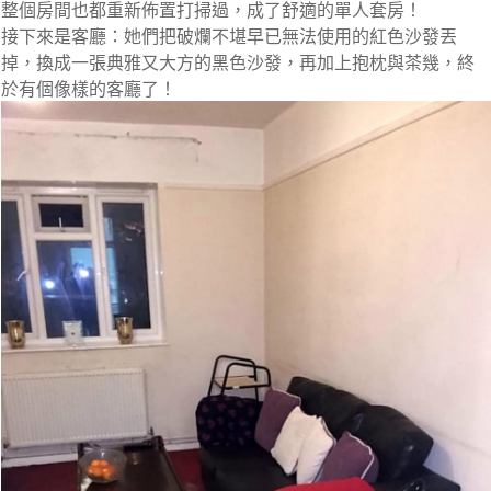
整個房間也都重新佈置打掃過，成了舒適的單人套房！
接下來是客廳
：她們把破爛不堪早已無法使用的紅色沙發丟
掉，換成一張典雅又大方的黑色沙發，再加上抱枕與茶幾，終
於有個像樣的客廳了！