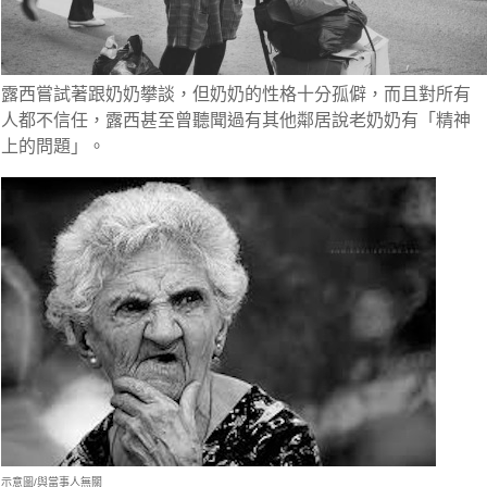
露西嘗試著跟奶奶攀談，但奶奶的性格十分孤僻，而且對所有
人都不信任，露西甚至曾聽聞過
有其他鄰居說老奶奶有「精神
上的問題」。
示意圖/與當事人無關