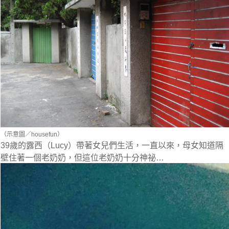
（示意圖／housefun）
39歲的露西（Lucy）帶著女兒們生活，一直以來，
母女知道隔
壁住著一個老奶奶，但這位老奶奶十分神祕…