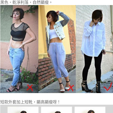
黑色，乾淨利落，自然顯瘦。
短款外套加上短靴，顯高顯瘦呀！