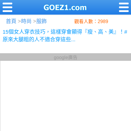
首頁
>
時尚
>
服飾
觀看人數：2989
15個女人穿衣技巧，這樣穿會顯得『瘦、高、美』！#
原來大腿粗的人不適合穿這些...
google廣告