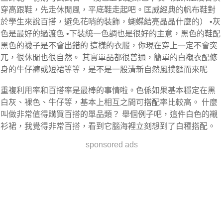
穿高跟鞋，先走休閒風，平底鞋走起吧。匡威經典的帆布鞋對
於學生來說百搭，避免花哨的裝飾，蝴蝶結亮晶晶什麼的） •灰
色是最好的過渡色 •下裝統一色調也是很好的主意，黑色的鞋配
黑色的襪子是不會出錯的 這樣的衣服，你現在穿上一定不會突
兀，很休閒也很自然。 其實單品都很普通，簡單的白襯衣配修
身的牛仔褲或短裙等等，是不是一股清新自然風撲麵而來呢
重複利用率和百搭率是最棒的事情啦。色係如果基本穩定在黑
白灰、裸色、牛仔等，基本上相互之間可搭配率比較高。 什麼
叫做非常值得購買百搭的單品類？ 舉個例子吧，這件白色的襯
衫裙，我覺得非常百搭，看到它腦海裡立刻想到了白種搭配。
sponsored ads