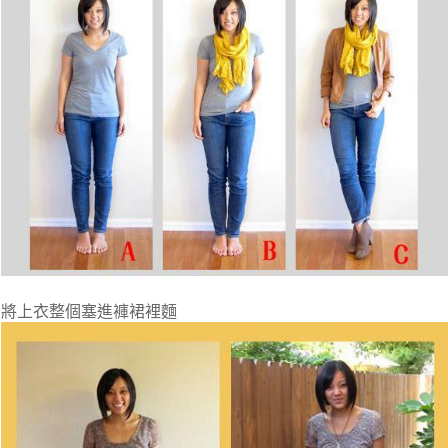
將上衣整個塞進褲裙裡麵