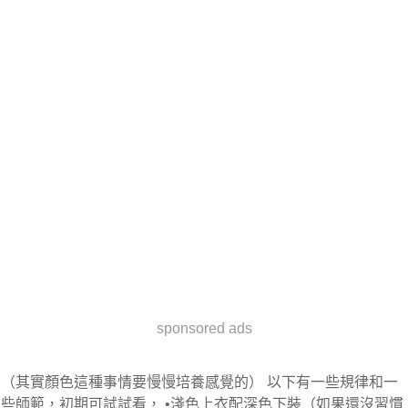
sponsored ads
（其實顏色這種事情要慢慢培養感覺的） 以下有一些規律和一
些師範，初期可試試看， •淺色上衣配深色下裝（如果還沒習慣