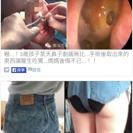
嚇...！3歲孩子某天鼻子劇痛無比...手術後取出來的
東西讓醫生吃驚...媽媽後悔不已...！！
39
觀看