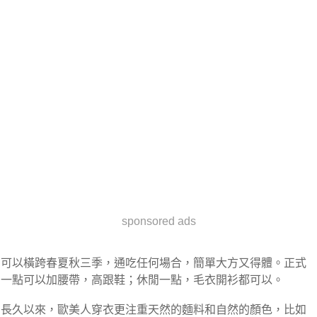
sponsored ads
可以橫跨春夏秋三季，通吃任何場合，簡單大方又得體。正式
一點可以加腰帶，高跟鞋；休閒一點，毛衣開衫都可以。
長久以來，歐美人穿衣更注重天然的麵料和自然的顏色，比如