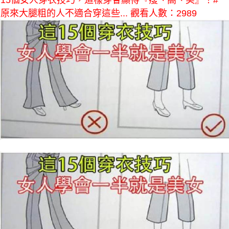
15個女人穿衣技巧，這樣穿會顯得『瘦、高、美』！#
原來大腿粗的人不適合穿這些... 觀看人數：2989