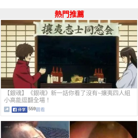
熱門推薦
【銀魂】《銀魂》新一話你看了沒有~攘夷四人組
小高能逗翻全場！
559
觀看