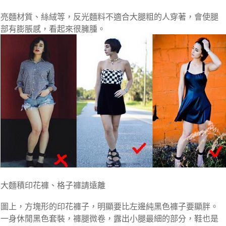
亮麵材質、絲絨等，反光麵料不適合大腿粗的人穿著，會使腿
部有膨脹感，看起來很臃腫。
大麵積印花褲、格子褲請遠離
圖上，方塊形的印花褲子，明顯要比左邊純黑色褲子要顯胖。
一身休閒黑色套裝，褲腿微卷，露出小腿最細的部分，鞋也是