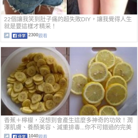
22個讓我笑到肚子痛的超失敗DIY，讓我覺得人生
就是要這樣才精采！
2300
觀看
香蕉＋檸檬，沒想到會產生這麼多神奇的功效！潤
澤肌膚、養顏美容、減重排毒...你不可錯過的完美
組合！
1040
觀看