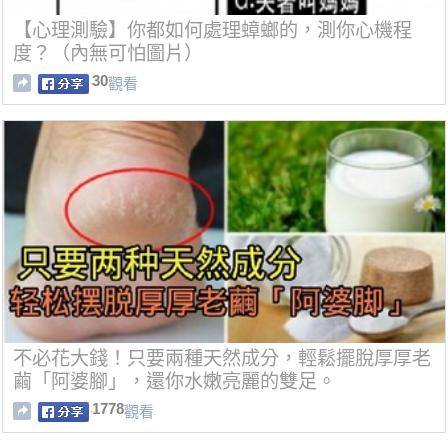
【心理測驗】你都如何處理蟑螂的，測你心機程
度？（內無可怕圖片）
30
觀看
不必花大錢！只要兩種天然成分，輕鬆擺脫厚厚老
繭「阿婆腳」，還你水嫩亮麗的雙足。
1778
觀看