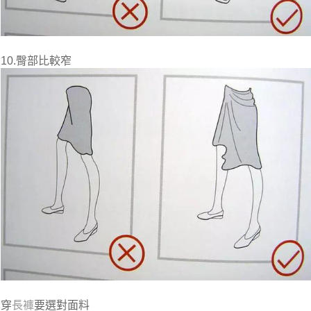
10.臀部比較窄
穿
長褲
要選對面料