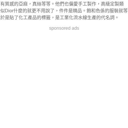
有質感的亞麻，真絲等等。他們也偏愛手工製作，高級定製類
似Dior什麼的就更不用說了，件件是精品。飽和色係的服裝就等
於是貼了化工產品的標籤，是工業化流水線生產的代名詞。
sponsored ads