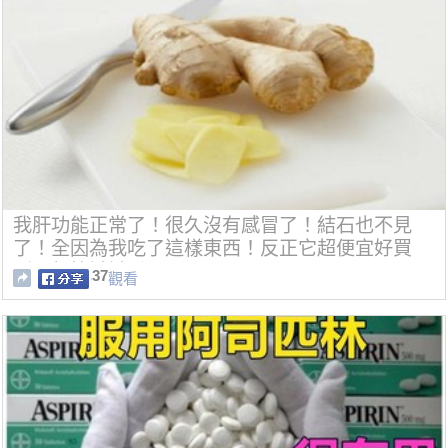
我肝功能正常了！很久沒有感冒了！結石也不見
了！全因為我吃了這樣東西！反正它超便宜好買
到！趕快試試看！！
37
觀看