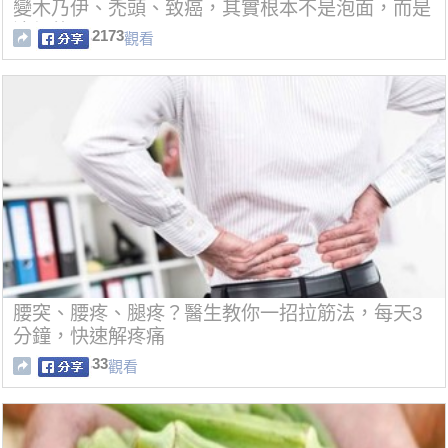
變木乃伊、禿頭、致癌，其實根本不是泡面，而是
這個的問題阿...
2173
觀看
腰突、腰疼、腿疼？醫生教你一招拉筋法，每天3
分鐘，快速解疼痛
33
觀看