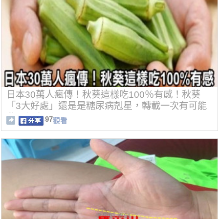
日本30萬人瘋傳！秋葵這樣吃100％有感！秋葵
「3大好處」還是是糖尿病剋星，轉載一次有可能
救一個人！
97
觀看