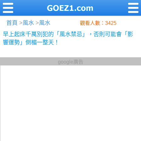
首頁
>
風水
>
風水
觀看人數：3425
早上起床千萬別犯的「風水禁忌」，否則可能會「影
響運勢」倒楣一整天！
google廣告