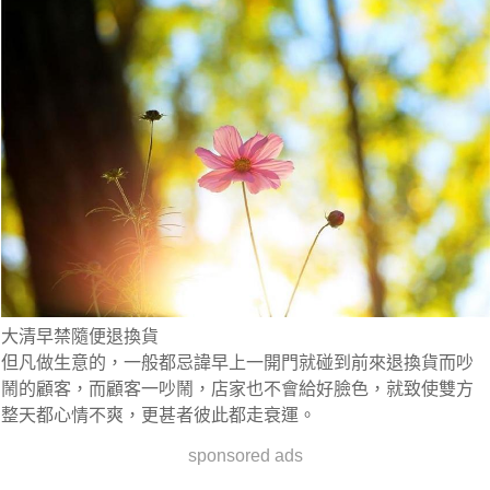
大清早禁隨便退換貨
但凡做生意的，一般都忌諱早上一開門就碰到前來退換貨而吵
鬧的顧客，而顧客一吵鬧，店家也不會給好臉色，就致使雙方
整天都心情不爽，更甚者彼此都走衰運。
sponsored ads