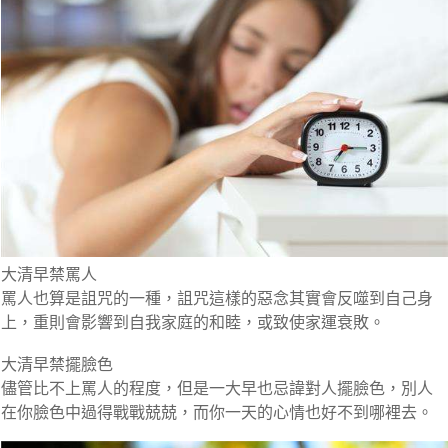
大清早禁罵人
罵人也算是詛咒的一種，詛咒這樣的惡念其實會反噬到自己身
上，重則會影響到自我家庭的和睦，或致使家運衰敗。
大清早禁擺臉色
儘管比不上罵人的程度，但是一大早也忌諱對人擺臉色，別人
在你臉色中過得戰戰兢兢，而你一天的心情也好不到哪裡去。