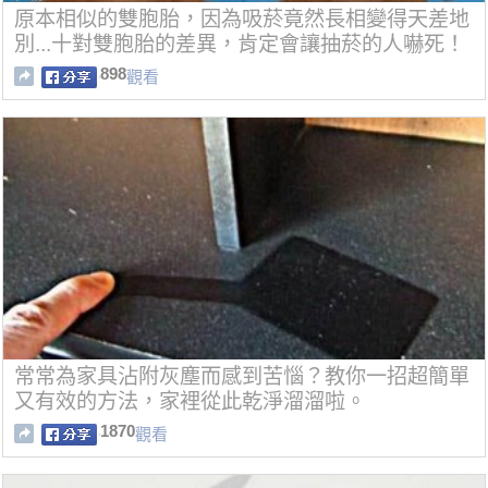
原本相似的雙胞胎，因為吸菸竟然長相變得天差地
別...十對雙胞胎的差異，肯定會讓抽菸的人嚇死！
898
觀看
常常為家具沾附灰塵而感到苦惱？教你一招超簡單
又有效的方法，家裡從此乾淨溜溜啦。
1870
觀看