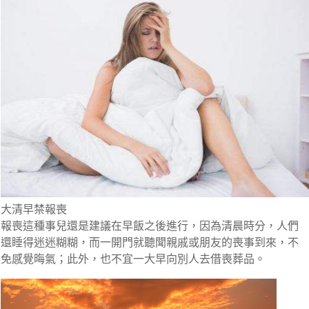
大清早禁報喪
報喪這種事兒還是建議在早飯之後進行，因為清晨時分，人們
還睡得迷迷糊糊，而一開門就聽聞親戚或朋友的喪事到來，不
免感覺晦氣；此外，也不宜一大早向別人去借喪葬品。