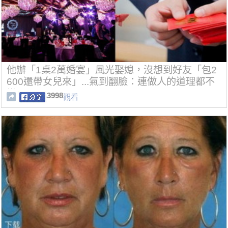
他辦「1桌2萬婚宴」風光娶媳，沒想到好友「包2
600還帶女兒來」...氣到翻臉：連做人的道理都不
懂！
3998
觀看