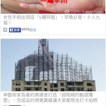
女性手相出現這「5種特徵」，早晚必發，十人九
福！
6976
觀看
神藝術家為裏約奧運會打造「超吸睛的動感雕
塑」，完成品的視覺震撼讓大家都想去打卡拍照
啊！