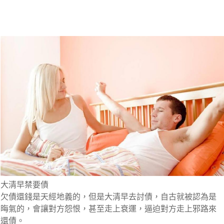
大清早禁要債
欠債還錢是天經地義的，但是大清早去討債，自古就被認為是
晦氣的，會讓對方怨恨，甚至走上衰運，逼迫對方走上邪路來
還債。