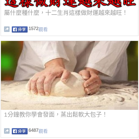
屬什麼種什麼，十二生肖這樣做財運越來越旺！
1572
觀看
1分鐘教你學會發面，蒸出鬆軟大包子！
6487
觀看