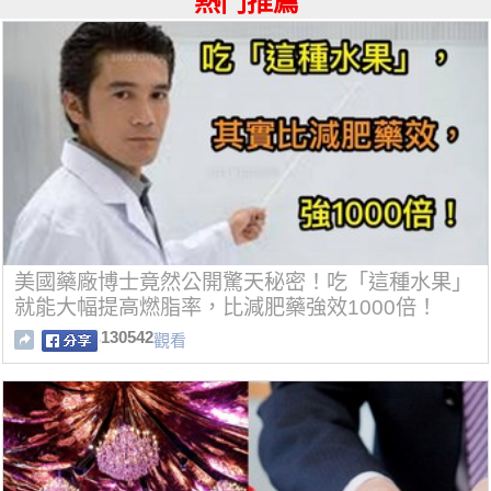
熱門推薦
美國藥廠博士竟然公開驚天秘密！吃「這種水果」
就能大幅提高燃脂率，比減肥藥強效1000倍！
130542
觀看