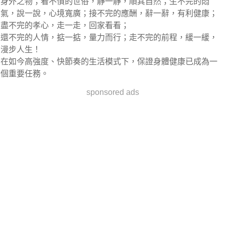
身外之物；看不慣的世俗，靜一靜，順其自然；生不完的悶
氣，說一說，心境寬廣；接不完的應酬，辭一辭，有利健康；
盡不完的孝心，走一走，回家看看；
還不完的人情，掂一掂，量力而行；走不完的前程，緩一緩，
漫步人生！
在如今高強度、快節奏的生活模式下，保證身體健康已成為一
個重要任務。
sponsored ads