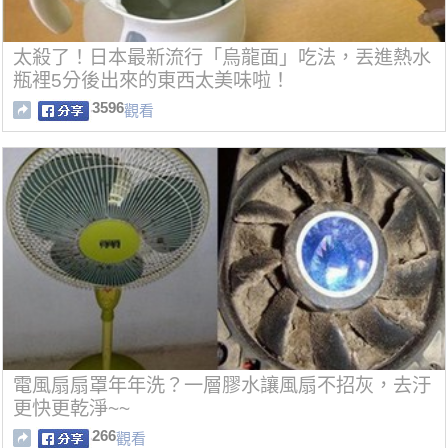
太殺了！日本最新流行「烏龍面」吃法，丟進熱水
瓶裡5分後出來的東西太美味啦！
3596
觀看
電風扇扇罩年年洗？一層膠水讓風扇不招灰，去汙
更快更乾淨~~
266
觀看