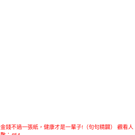
金錢不過一張紙，健康才是一輩子!（句句精闢） 觀看人