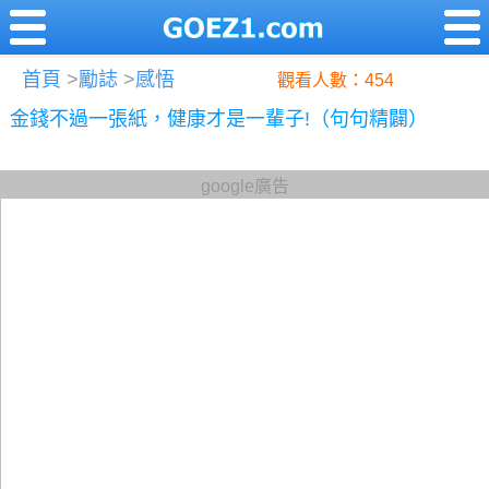
首頁
>
勵誌
>
感悟
觀看人數：454
金錢不過一張紙，健康才是一輩子!（句句精闢）
google廣告