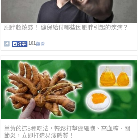
肥胖超燒錢！ 健保給付哪些因肥胖引起的疾病？
101
觀看
薑黃的這5種吃法，輕鬆打擊癌細胞、高血糖、關
節炎，立即打造易瘦體質！