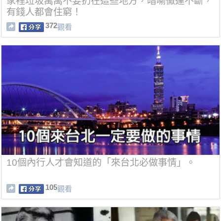
家裡垃圾萬萬不要扔在這些地方，暗喻黴運不斷，
有錢人都會住窮！
372
觀看
10個內行人才會知道的「來台北必做事情」。
105
觀看