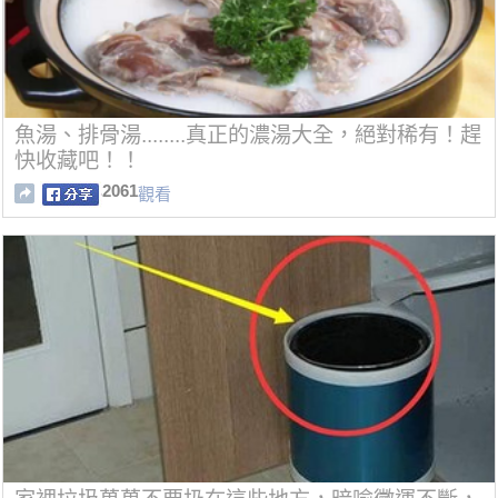
魚湯、排骨湯........真正的濃湯大全，絕對稀有！趕
快收藏吧！！
2061
觀看