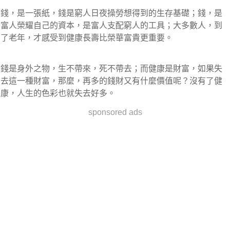
錢，是一張紙，錢是窮人日夜操勞想得到的生存基礎；錢，是
富人榮耀自己的資本，是富人支配窮人的工具；大多數人，到
了老年，才感受到健康長壽比榮華富貴更重要。
錢是身外之物，生不帶來，死不帶去；而健康是財富，如果失
去這一種財富，那麼，再多的錢財又有什麼價值呢？沒有了健
康，人生的色彩也就失去好多。
sponsored ads