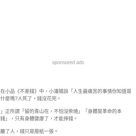
sponsored ads
在小品《不差錢》中，小瀋陽說「人生最痛苦的事情你知道是
什麼嗎?人死了，錢沒花完。
」正所謂「留的青山在，不怕沒柴燒」「身體是革命的本
錢」，只有身體健康了，才能掙錢。
離了人，錢只是廢紙一張。