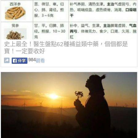
史上最全！醫生盤點62種補益類中藥，個個都是
寶！一定要收好
984
觀看