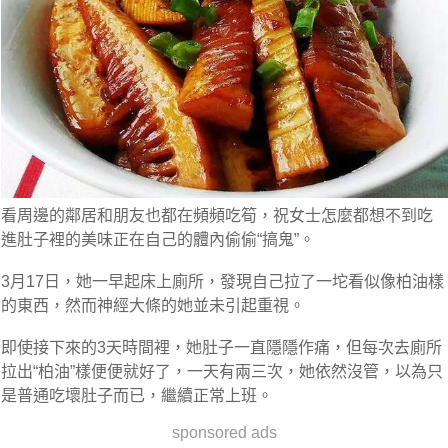
看周邊的鄰居和朋友也都在頻頻吃筍，祝女士怎麼都想不到吃
進肚子裡的美味正在自己的體內偷偷“搞鬼”。
3月17日，她一早起床上廁所，發現自己拉了一坨看似像柏油樣
的東西，然而神經大條的她並未引起重視。
即使接下來的3天時間裡，她肚子一直隱隱作痛，但每次去廁所
拉出“柏油”樣便便就好了，一天有兩三次，她依然沒管，以為只
是普通吃壞肚子而已，繼續正常上班。
sponsored ads