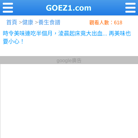
首頁
>
健康
>
養生食譜
觀看人數：618
時令美味連吃半個月，淩晨起床竟大出血... 再美味也
要小心！
google廣告