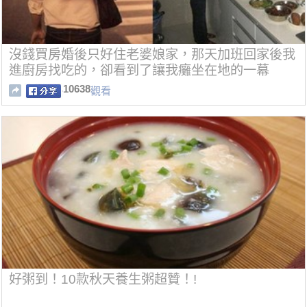
沒錢買房婚後只好住老婆娘家，那天加班回家後我
進廚房找吃的，卻看到了讓我癱坐在地的一幕
10638
觀看
好粥到！10款秋天養生粥超贊！!