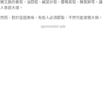
嫩又脆的春筍，油悶筍、鹹菜炒筍、醬鴨蒸筍、醃篤鮮等，讓
人食欲大增。
然而，對於這道美味，有些人必須節製，不然可能會闖大禍。
sponsored ads