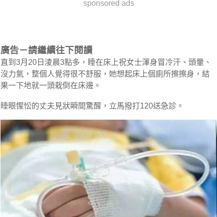
sponsored ads
廣告－請繼續往下閱讀
直到3月20日淩晨3點多，睡在床上祝女士渾身冒冷汗、頭暈、
沒力氣，整個人覺得很不舒服，她想起床上個廁所擦擦身，結
果一下地就一頭栽倒在床邊。
睡眼惺忪的丈夫見狀瞬間驚醒，立馬撥打120送急診。