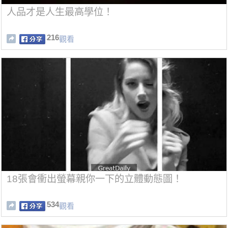
人品才是人生最高學位！
216
觀看
18張會衝出螢幕親你一下的立體動態圖！
534
觀看