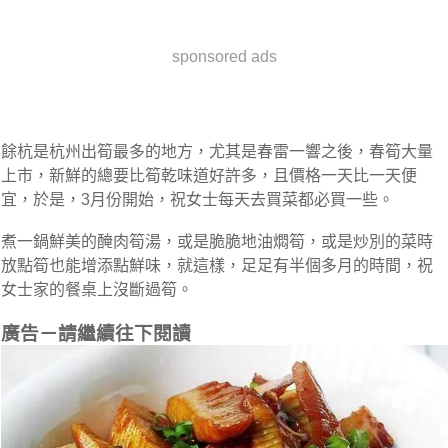
sponsored ads
餘杭是杭州出筍最多的地方，尤其是春雷一響之後，春筍大量
上市，新鮮的總要比筍乾味道好許多，且價格一天比一天便
宜，於是，3月份開始，祝女士每天去買菜都必買一些。
煮一鍋鮮美的醃肉筍湯，或是脆脆地油燜筍，或是炒別的菜時
放點筍也能增添點鮮味，就這樣，足足有半個多月的時間，祝
女士家的餐桌上沒斷過筍。
廣告－請繼續往下閱讀