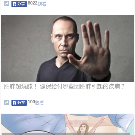
8022
觀看
肥胖超燒錢！ 健保給付哪些因肥胖引起的疾病？
100
觀看