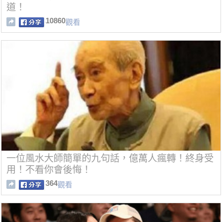
道！
10860
觀看
一位風水大師簡單的九句話，億萬人瘋轉！終身受
用！不看你會後悔！
364
觀看