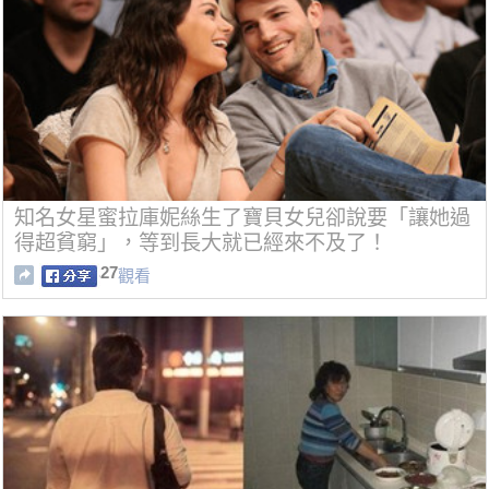
知名女星蜜拉庫妮絲生了寶貝女兒卻說要「讓她過
得超貧窮」，等到長大就已經來不及了！
27
觀看