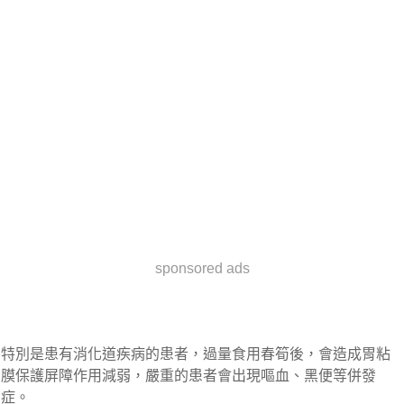
sponsored ads
特別是患有消化道疾病的患者，過量食用春筍後，會造成胃粘
膜保護屏障作用減弱，嚴重的患者會出現嘔血、黑便等併發
症。