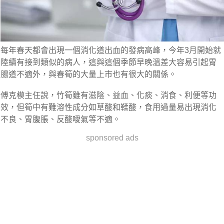
每年春天都會出現一個消化道出血的發病高峰，今年3月開始就
陸續有接到類似的病人，這與這個季節早晚溫差大容易引起胃
腸道不適外，與春筍的大量上市也有很大的關係。
傅克模主任說，竹筍雖有滋陰、益血、化痰、消食、利便等功
效，但筍中有難溶性成分如草酸和鞣酸，食用過量易出現消化
不良、胃腹脹、反酸噯氣等不適。
sponsored ads