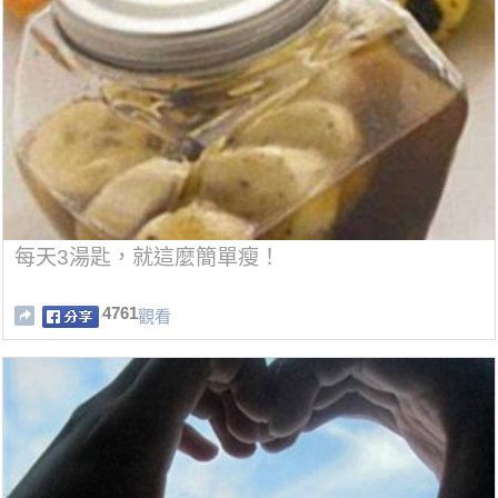
每天3湯匙，就這麼簡單瘦！
4761
觀看