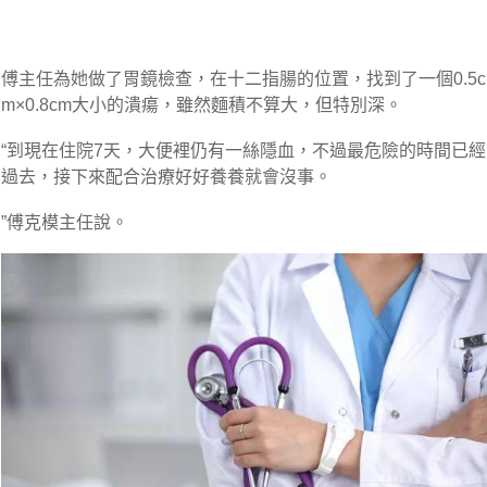
傅主任為她做了胃鏡檢查，在十二指腸的位置，找到了一個0.5c
m×0.8cm大小的潰瘍，雖然麵積不算大，但特別深。
“到現在住院7天，大便裡仍有一絲隱血，不過最危險的時間已經
過去，接下來配合治療好好養養就會沒事。
”傅克模主任說。