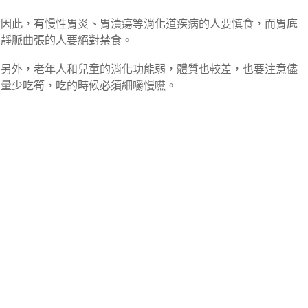
因此，有慢性胃炎、胃潰瘍等消化道疾病的人要慎食，而胃底
靜脈曲張的人要絕對禁食。
另外，老年人和兒童的消化功能弱，體質也較差，也要注意儘
量少吃筍，吃的時候必須細嚼慢嚥。