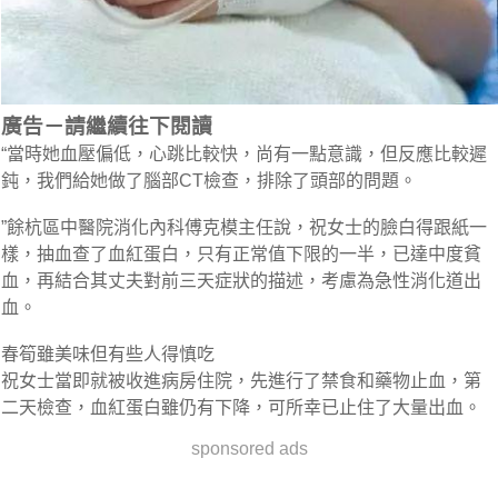
廣告－請繼續往下閱讀
“當時她血壓偏低，心跳比較快，尚有一點意識，但反應比較遲
鈍，我們給她做了腦部CT檢查，排除了頭部的問題。
”餘杭區中醫院消化內科傅克模主任說，祝女士的臉白得跟紙一
樣，抽血查了血紅蛋白，只有正常值下限的一半，已達中度貧
血，再結合其丈夫對前三天症狀的描述，考慮為急性消化道出
血。
春筍雖美味但有些人得慎吃
祝女士當即就被收進病房住院，先進行了禁食和藥物止血，第
二天檢查，血紅蛋白雖仍有下降，可所幸已止住了大量出血。
sponsored ads