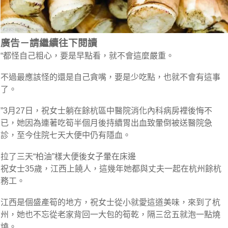
廣告－請繼續往下閱讀
“都怪自己粗心，要是早點看，就不會這麼嚴重。
不過最應該怪的還是自己貪嘴，要是少吃點，也就不會有這事
了。
”3月27日，祝女士躺在餘杭區中醫院消化內科病房裡後悔不
已，她因為連著吃筍半個月後持續胃出血致暈倒被送醫院急
診，至今住院七天大便中仍有隱血。
拉了三天“柏油”樣大便後女子暈在床邊
祝女士35歲，江西上饒人，這幾年她都與丈夫一起在杭州餘杭
務工。
江西是個盛產筍的地方，祝女士從小就愛這道美味，來到了杭
州，她也不忘從老家背回一大包的筍乾，隔三岔五就泡一點燒
燒。