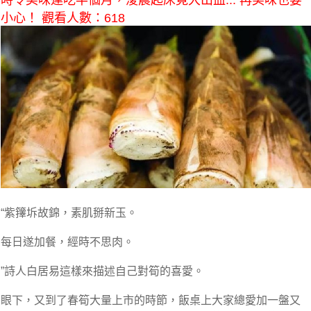
時令美味連吃半個月，淩晨起床竟大出血... 再美味也要
小心！ 觀看人數：618
“紫籜坼故錦，素肌掰新玉。
每日遂加餐，經時不思肉。
”詩人白居易這樣來描述自己對筍的喜愛。
眼下，又到了春筍大量上市的時節，飯桌上大家總愛加一盤又