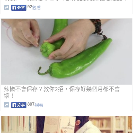
92
觀看
辣椒不會保存？教你2招，保存好幾個月都不會
壞！
807
觀看