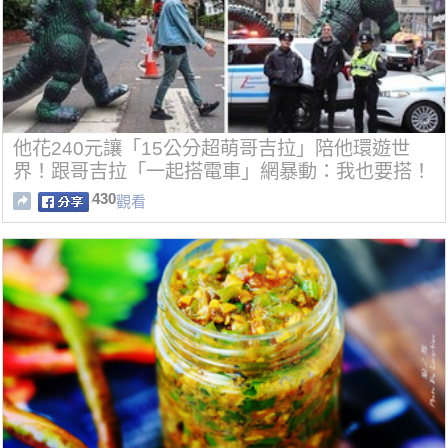
他花240元讓「15公分超萌哥吉拉」陪他環遊世
界！跟哥吉拉「一起搭電車」網暴動：我也要搭！
430
觀看