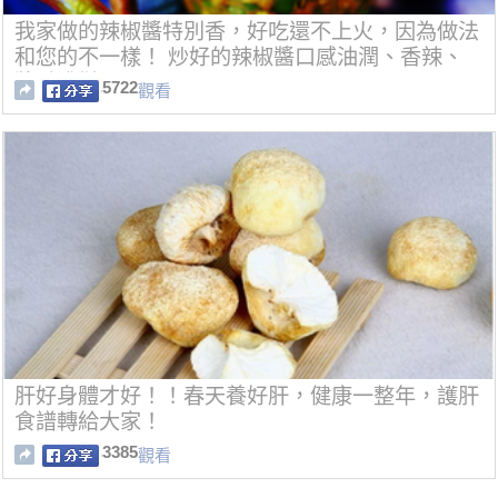
我家做的辣椒醬特別香，好吃還不上火，因為做法
和您的不一樣！ 炒好的辣椒醬口感油潤、香辣、
醬香濃鬱。
5722
觀看
肝好身體才好！！春天養好肝，健康一整年，護肝
食譜轉給大家！
3385
觀看