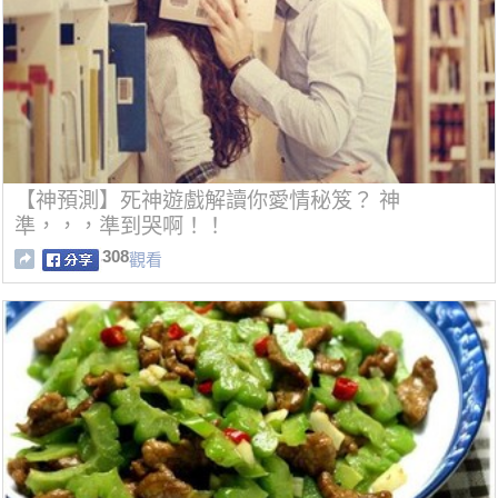
【神預測】死神遊戲解讀你愛情秘笈？ 神
準，，，準到哭啊！！
308
觀看