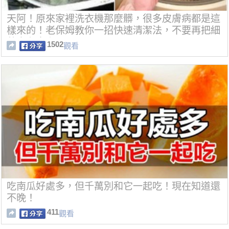
天阿！原來家裡洗衣機那麼髒，很多皮膚病都是這
樣來的！老保姆教你一招快速清潔法，不要再把細
菌穿在身上了．．．
1502
觀看
吃南瓜好處多，但千萬別和它一起吃！現在知道還
不晚！
411
觀看