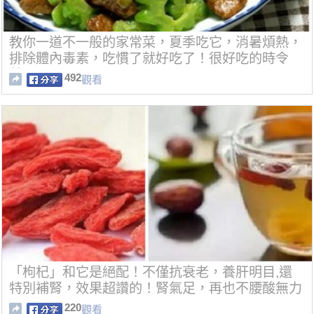
教你一道不一般的家常菜，夏季吃它，消暑煩熱，
排除體內毒素，吃慣了就好吃了！很好吃的時令
菜！
492
觀看
「枸杞」和它是絕配！不僅抗衰老，養肝明目,還
特別補腎，效果超讚的！腎氣足，再也不腰酸無力
了！！
220
觀看