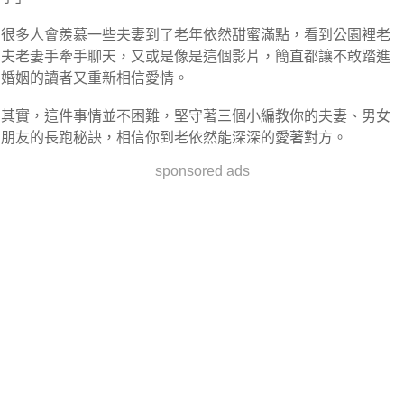
很多人會羨慕一些夫妻到了老年依然甜蜜滿點，看到公園裡老
夫老妻手牽手聊天，又或是像是這個影片，簡直都讓不敢踏進
婚姻的讀者又重新相信愛情。
其實，這件事情並不困難，堅守著三個小編教你的夫妻、男女
朋友的長跑秘訣，相信你到老依然能深深的愛著對方。
sponsored ads