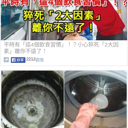
平時有「這4個飲食習慣」！？小心猝死「2大因
素」離你不遠了！
2212
觀看