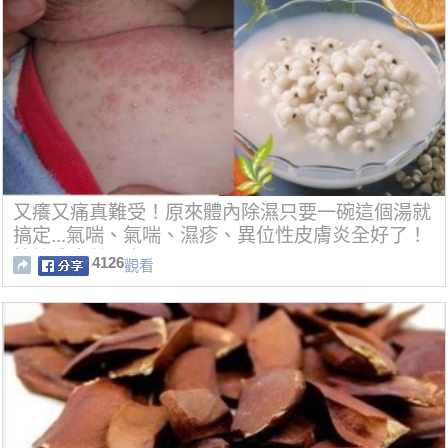
又癢又痛真難受！原來體內除濕只要一碗這個湯就
搞定...氣喘、氣喘、濕疹、異位性皮膚炎全好了！
快快分享給朋友吧！
4126
觀看