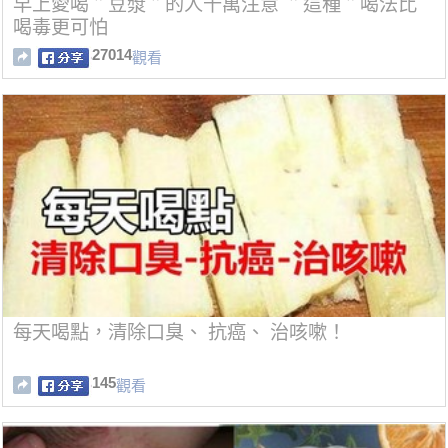
早上愛喝＂豆漿＂的人千萬注意 ＂這種＂喝法比
喝毒更可怕
27014
觀看
每天喝點，清除口臭、 抗癌、 治咳嗽！
145
觀看