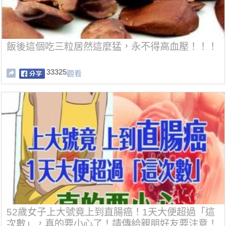
飯後這個吃三粒居然這麼猛，永不得高血壓！！！
33325
觀看
52歲女子上大號竟上到直腸癌！1天大便超過「這
次數」，真的要小心了！請傳給親朋好友要注意！