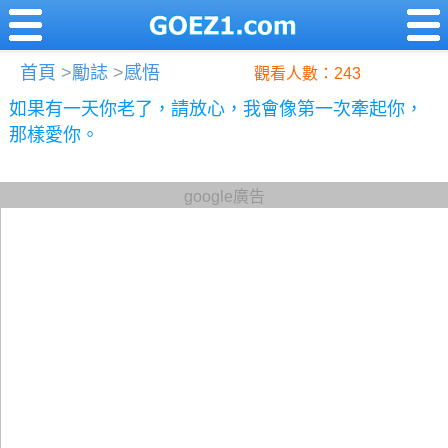
首頁
>
勵誌
>
感悟
觀看人數：243
如果有一天你老了，請放心，我會像第一次牽起你，
那樣愛你。
google廣告