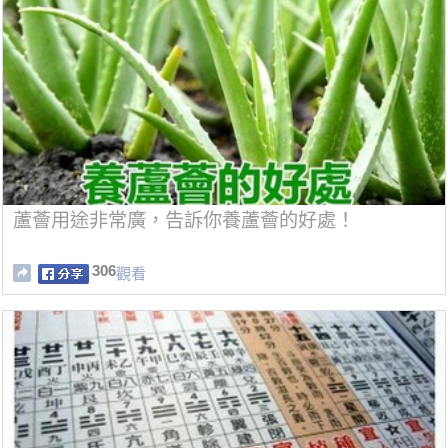
蘆薈用途非常廣，告訴你養蘆薈的好處！
306
觀看