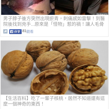
男子脖子後方突然出現瘀青，刺痛感如雷擊！到醫
院後找到兇手...原來是「怪物」惹的禍！讓人毛骨
悚然！
81
觀看
【生活百科】吃了一輩子核桃，居然不知道還有這
麼一個神奇的東西！