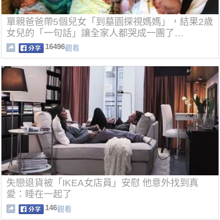
單親爸爸帶5個兒女「到墓園探視媽媽」，結果2歲
女兒的「一句話」讓全家人都哭成一團了…
16496
觀看
失戀退貨被「IKEA女店員」安慰 他意外找到真
愛：睡在一起了
146
觀看