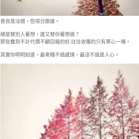
善良是沒錯，但得分跟誰。
總是替別人著想，誰又替你著想過？
那些蠢到不計代價不顧回報的好,往往收穫的只有寒心一場。
其實你明明知道，最卑賤不過感情，最涼不過是人心。