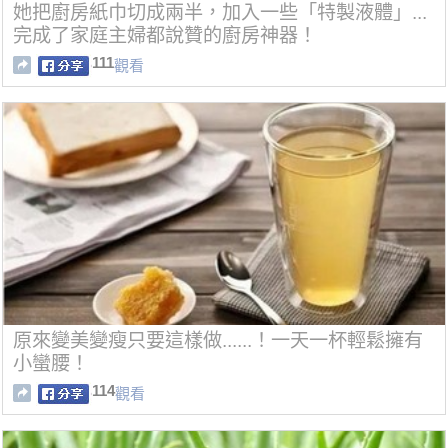
她把廚房紙巾切成兩半，加入一些「特製液體」...
完成了家庭主婦都說贊的廚房神器！
111
觀看
原來變美變瘦只要這樣做......！一天一杯輕鬆擁有
小蠻腰！
114
觀看