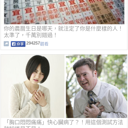
你的農曆生日是哪天，就注定了你是什麼樣的人！
太準了，千萬別錯過！
294257
觀看
「胸口悶悶痛痛」快心臟病了？！用這個測試方法