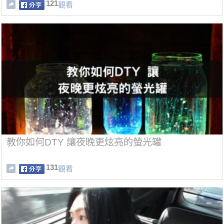
121
觀看
教你如何DTY 讓夜晚更炫亮的螢光罐
131
觀看