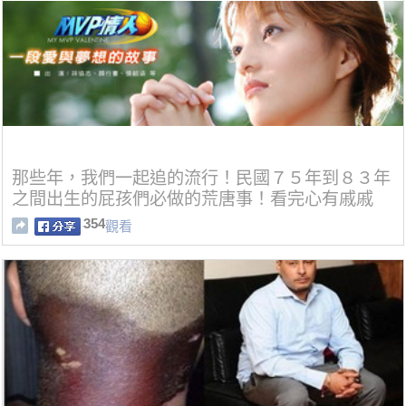
那些年，我們一起追的流行！民國７５年到８３年
之間出生的屁孩們必做的荒唐事！看完心有戚戚
焉..
354
觀看