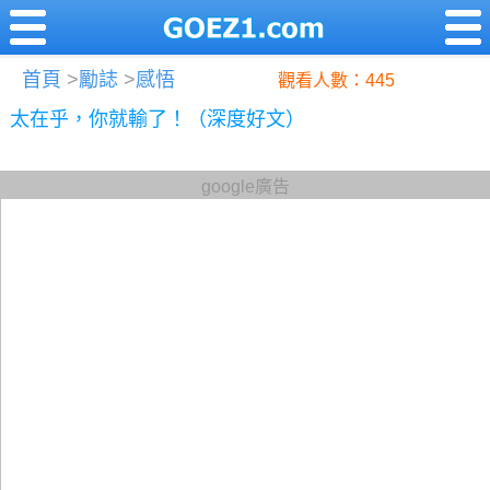
首頁
>
勵誌
>
感悟
觀看人數：445
太在乎，你就輸了！（深度好文）
google廣告