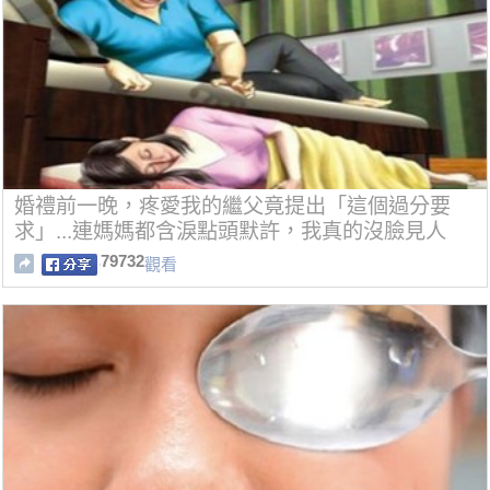
婚禮前一晚，疼愛我的繼父竟提出「這個過分要
求」...連媽媽都含淚點頭默許，我真的沒臉見人
了！
79732
觀看