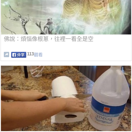
佛說：煩惱像根蔥，往裡一看全是空
113
觀看