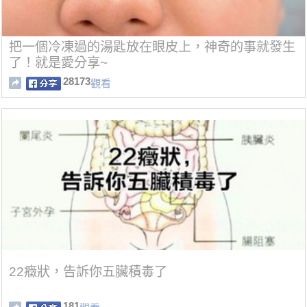
把一個冷凍過的湯匙放在眼皮上，神奇的事就發生
了！就是愛分享~
28173
觀看
22癥狀，告訴你五臟積毒了
181