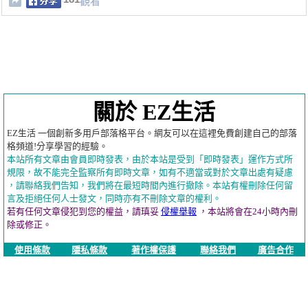
觀看
關於 EZ生活
EZ生活 一個創新多用戶部落格平台。網友可以在這裡免費創建自己的部落
格頻道!分享學習的經驗。
本站所有文章由會員即時發表，由於本站是受到「即時發表」運作方式所
規限，故不能完全監察所有即時文章，如有不適當或對於文章出處有疑慮
，請聯絡我們告知，我們將在最短時間內進行撤除。本站有權刪除任何留
言及拒絕任何人士發文，同時亦有不刪除文章的權利。
若有任何文章侵犯到您的權益，請瑱妥
侵權舉報
，本站將會在24小時內刪
除或修正。
使用條款
隱私條款
著作權保護
聯絡我們
廣告合作