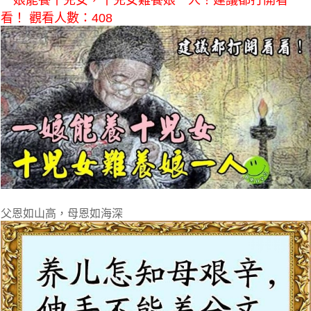
一娘能養十兒女，十兒女難養娘一人！建議都打開看
看！ 觀看人數：408
父恩如山高，母恩如海深