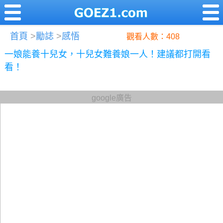
首頁
>
勵誌
>
感悟
觀看人數：408
一娘能養十兒女，十兒女難養娘一人！建議都打開看
看！
google廣告