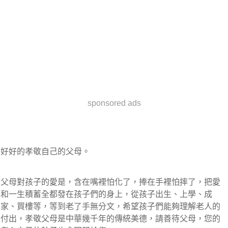
sponsored ads
好好的孝敬自己的父母。
父母對孩子的愛是，含在嘴裡怕化了，捧在手裡怕摔了，把愛
和一生積蓄全都發在孩子們的身上，從孩子出生、上學、成
家、買樓等，等到老了手無分文，希望孩子們能夠理解老人的
付出，孝敬父母是中華幾千年的傳統美德，請善待父母，您的