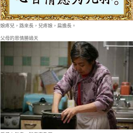
娘疼兒，路來長，兒疼娘，扁擔長。
父母的恩情勝過天