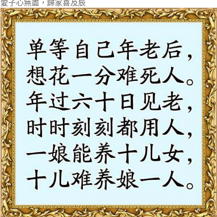
愛子心無盡，歸家喜及辰