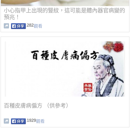
小心指甲上出現的豎紋，這可能是體內器官病變的
預兆！
282
觀看
百種皮膚病偏方 （供參考）
1929
觀看