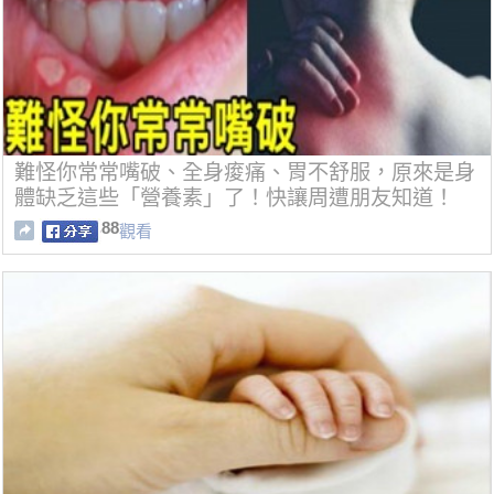
難怪你常常嘴破、全身痠痛、胃不舒服，原來是身
體缺乏這些「營養素」了！快讓周遭朋友知道！
88
觀看